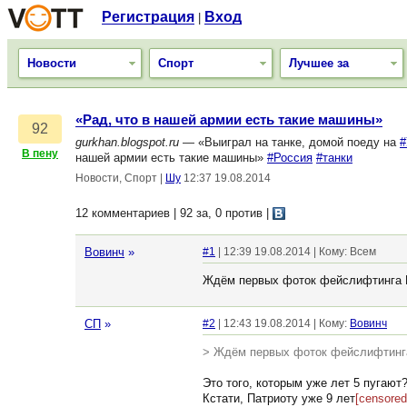
Регистрация
Вход
|
Новости
Спорт
Лучшее за
«Рад, что в нашей армии есть такие машины»
92
gurkhan.blogspot.ru
— «Выиграл на танке, домой поеду на
#
В пену
нашей армии есть такие машины»
#Россия
#танки
Новости, Спорт
|
Шу
12:37 19.08.2014
12 комментариев | 92 за, 0 против
|
Вовинч
»
#1
| 12:39 19.08.2014 | Кому: Всем
Ждём первых фоток фейслифтинга 
СП
»
#2
| 12:43 19.08.2014 | Кому:
Вовинч
> Ждём первых фоток фейслифтинг
Это того, которым уже лет 5 пугают? 
Кстати, Патриоту уже 9 лет
[censored