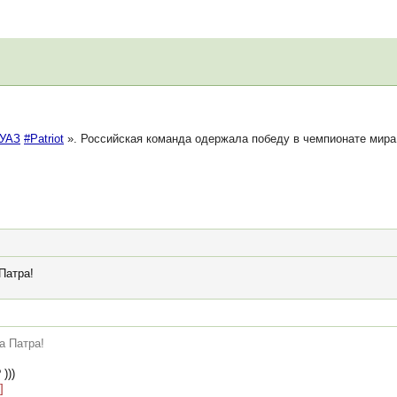
УАЗ
#Patriot
». Российская команда одержала победу в чемпионате мира 
Патра!
а Патра!
)))
]