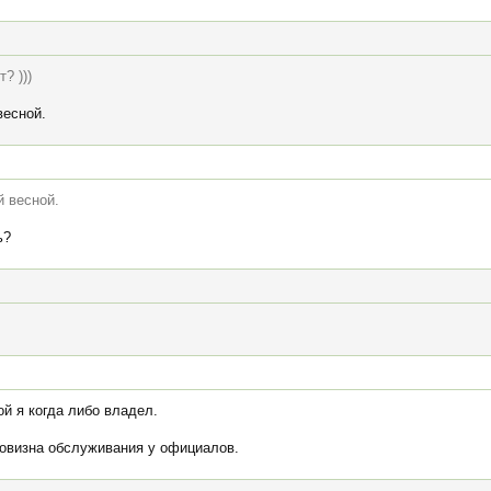
? )))
весной.
й весной.
ь?
й я когда либо владел.
говизна обслуживания у официалов.