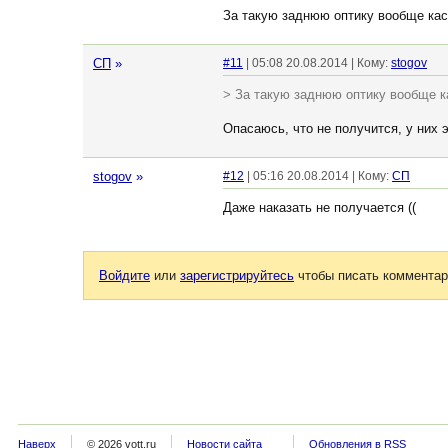
За такую заднюю оптику вообще кас
СП
»
#11
| 05:08 20.08.2014 | Кому:
stogov
> За такую заднюю оптику вообще к
Опасаюсь, что не получится, у них 
stogov
»
#12
| 05:16 20.08.2014 | Кому:
СП
Даже наказать не получается ((
Войдите
или
зарегистрируйтесь
чтобы писать комментар
Наверх
© 2026 vott.ru
Новости сайта
Обновления в RSS