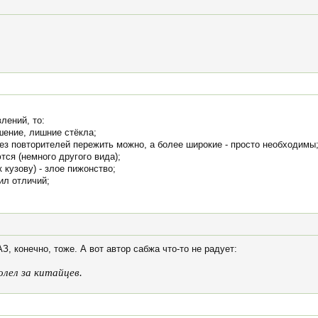
лений, то:
шение, лишние стёкла;
 без повторителей пережить можно, а более широкие - просто необходимы
тся (немного другого вида);
 кузову) - злое пижонство;
ил отличий;
З, конечно, тоже. А вот автор сабжа что-то не радует:
олел за китайцев.