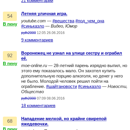
21 комментарий
Летняя уличная игра.
54
youtube.com
—
#вещества
#под_чем_она
В пену
#синьказло
—
Видео, Юмор
pyth2000
12:05 26.06.2016
9 комментариев
Воронежец не узнал на улице сестру и ограбил
92
её.
В пену
moe-online.ru
— 28-летний парень изрядно выпил, но
этого ему показалось мало. Он захотел купить
дополнительную порцию алкоголя, но денег у него
не было. Молодой человек решил пойти на
ограбление.
#шайтановости
#синьказло
—
Новости,
Общество
pyth2000
07:09 08.06.2016
18 комментариев
Нападение мелкой, но крайне свирепой
68
яжедевочки.
В пену