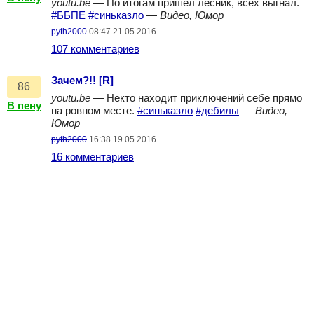
youtu.be
— По итогам пришёл лесник, всех выгнал.
#ББПЕ
#синьказло
—
Видео, Юмор
pyth2000
08:47 21.05.2016
107 комментариев
Зачем?!! [R]
86
youtu.be
— Некто находит приключений себе прямо
В пену
на ровном месте.
#синьказло
#дебилы
—
Видео,
Юмор
pyth2000
16:38 19.05.2016
16 комментариев