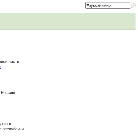
овой части
е
а Россию
утин и
е республики