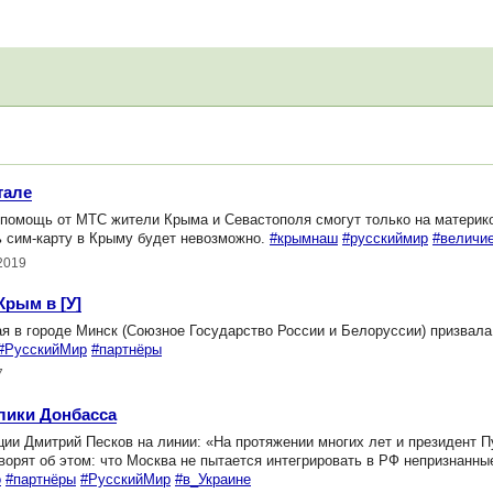
тале
 помощь от МТС жители Крыма и Севастополя смогут только на материк
ь сим-карту в Крыму будет невозможно.
#крымнаш
#русскиймир
#величи
.2019
рым в [У]
в городе Минск (Союзное Государство России и Белоруссии) призвал
#РусскийМир
#партнёры
7
лики Донбасса
и Дмитрий Песков на линии: «На протяжении многих лет и президент П
ворят об этом: что Москва не пытается интегрировать в РФ непризнанны
о
#партнёры
#РусскийМир
#в_Украине