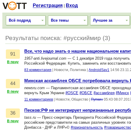
Регистрация
Вход
|
Всё подряд
Все темы
Лучшее за
Результаты поиска: #русскиймир (3)
Все, что надо знать о нашем национальном капи
91
1957-anti.livejournal.com
— С 1 декабря 2019 года получить
В пену
Российской Федерации. Купить, заменить или восстановит
83 комментария
|
Новости, Политика
|
AndroidSav1
14:56 23.11
Минская ассамблея ОБСЕ потребовала вернуть К
44
newsru.com
— Парламентская ассамблея ОБСЕ проходящая 
В пену
вернуть Крым Украине
#OSCE
#ОБСЕ
#ассамблея
#Минск
11 комментариев
|
Новости, Общество
|
Пупкин
05:43 08.07.201
Песков:РФ не интегрирует непризнанные респуб
36
tass.ru
— Пресс-секретарь Президента Российской Федераци
В пену
российские представители на самых различных уровнях го
Донбасса - ДНР и ЛНР»©
#признательность
#товариществ