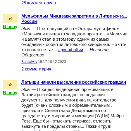
25 комментариев
Мульфильм Миядзаки запретили в Литве из-за...
54
России
В пену
bb.lv
— Претендующий на «Оскар» мультфильм
«Мальчик и птица» (в западном прокате – «Мальчик
и цапля») стал в этом году одним из самых
ожидаемых событий литовского кинорынка. Но что-
то пошло не так...
#русофобия
—
Новости,
Общество
Baltijalv.lv
19:17 18.12.2023
2 комментария
Латыши начали выселение российских граждан
58
bb.lv
— Процесс выдворения проживающих в
В пену
Латвии российских граждан, не подавших
документы для получения вида на жительство,
будет "очень сложным и обременительным",
признала в Сейме глава Департамента по
гражданству и миграции и миграции (УДГМ) Майра
Розе. Еще бы - отыскать стариков, отловить,
выкинуть за пределы страны... Тяжкий труд!