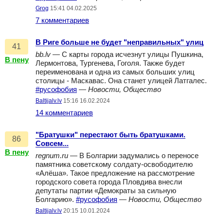
Grog
15:41 04.02.2025
7 комментариев
В Риге больше не будет "неправильных" улиц
41
bb.lv
— С карты города исчезнут улицы Пушкина,
В пену
Лермонтова, Тургенева, Гоголя. Также будет
переименована и одна из самых больших улиц
столицы - Маскавас. Она станет улицей Латгалес.
#русофобия
—
Новости, Общество
Baltijalv.lv
15:16 16.02.2024
14 комментариев
"Братушки" перестают быть братушками.
86
Совсем...
В пену
regnum.ru
— В Болгарии задумались о переносе
памятника советскому солдату-освободителю
«Алёша». Такое предложение на рассмотрение
городского совета города Пловдива внесли
депутаты партии «Демократы за сильную
Болгарию».
#русофобия
—
Новости, Общество
Baltijalv.lv
20:15 10.01.2024