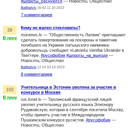
#шпроты_беснуются
—
Новости, Общество
Baltijalv.lv
16:42 11.10.2023
7 комментариев
Кому не жалко стекловаты?
39
mixnews.lv
— "Общественность Латвии" приглашают
В пену
сделать пожертвования на похороны и памятник
погибшего на Украине латышского наемника-
добровольца, сообщает «Latviešu vienība Ukrainā» в
Твиттере.
#русофобия
#шпроты_на_выезде
—
Новости, Общество
Baltijalv.lv
12:14 10.10.2023
8 комментариев
Учительница в Эстонии уволена за участие в
102
конкурсе в Москве
В пену
rus.tvnet.lv
— Таллинский французский лицей
уволил учительницу русского языка Элеонору
Рудаковскую, которая в сентябре посетила Москву,
чтобы принять участие в Международном
Пушкинском конкурсе русистов.
#русофобия
—
Новости, Общество