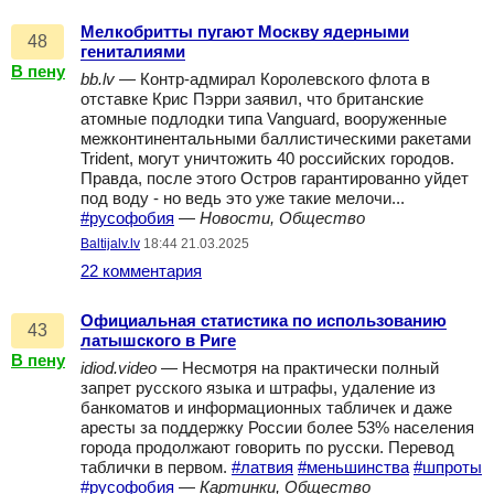
Мелкобритты пугают Москву ядерными
48
гениталиями
В пену
bb.lv
— Контр-адмирал Королевского флота в
отставке Крис Пэрри заявил, что британские
атомные подлодки типа Vanguard, вооруженные
межконтинентальными баллистическими ракетами
Trident, могут уничтожить 40 российских городов.
Правда, после этого Остров гарантированно уйдет
под воду - но ведь это уже такие мелочи...
#русофобия
—
Новости, Общество
Baltijalv.lv
18:44 21.03.2025
22 комментария
Официальная статистика по использованию
43
латышского в Риге
В пену
idiod.video
— Несмотря на практически полный
запрет русского языка и штрафы, удаление из
банкоматов и информационных табличек и даже
аресты за поддержку России более 53% населения
города продолжают говорить по русски. Перевод
таблички в первом.
#латвия
#меньшинства
#шпроты
#русофобия
—
Картинки, Общество