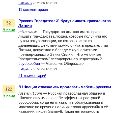
Baltijalv.lv
20:26 06.10.2023
11 комментариев
Русских "предателей" будут лишать гражданства
52
Латвии
В пену
mixnews.lv
— Государство должно иметь право
лишать гражданства людей, которые получили его
путем натурализации, но которых из-за их
дальнейших действий можно считать предателями
Латвии, допустила в беседе с журналистами
премьер-министр Эвика Силиня. Что же считает
"предательством" псевдопремьер недостраны?
#русофобия
—
Новости, Общество
Baltijalv.lv
06:54 04.10.2023
21 комментарий
В Швеции отказались продавать мебель русским
122
russian.rt.com
— Русская православная община в
В пену
Швеции ощутила на себе эффект от растущей
русофобии, когда ей отказали в обслуживании в
магазине по причине наличия слова «русский» в её
названии, пишет Samnytt. Такая нетерпимость