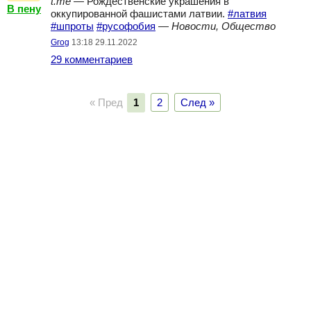
t.me
— Рождественские украшения в
В пену
оккупированной фашистами латвии.
#латвия
#шпроты
#русофобия
—
Новости, Общество
Grog
13:18 29.11.2022
29 комментариев
« Пред
1
2
След »