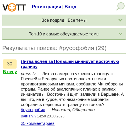
Регистрация
Вход
|
Всё подряд | Все темы
Топ-10 и самые обсуждаемые темы
Результаты поиска: #русофобия (29)
Литва вслед за Польшей минирует восточную
30
границу
В пену
press.lv
— Литва намерена укрепить границу с
Россией и Беларусью противопехотными и
противотанковыми минами, сообщило Минобороны
страны. Ранее об аналогичных планах в рамках
инициативы "Восточный щит" заявили в Варшаве. А
вы что, не в курсе, что незаконные мигранты
собрались пересекать границу на танках?
#русофобия
—
Новости, Общество
Baltijalv.lv
14:50 23.03.2025
25 комментариев