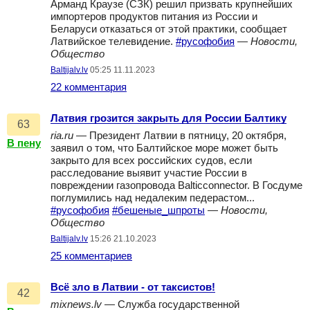
Арманд Краузе (СЗК) решил призвать крупнейших
импортеров продуктов питания из России и
Беларуси отказаться от этой практики, сообщает
Латвийское телевидение.
#русофобия
—
Новости,
Общество
Baltijalv.lv
05:25 11.11.2023
22 комментария
Латвия грозится закрыть для России Балтику
63
ria.ru
— Президент Латвии в пятницу, 20 октября,
В пену
заявил о том, что Балтийское море может быть
закрыто для всех российских судов, если
расследование выявит участие России в
повреждении газопровода Balticconnector. В Госдуме
поглумились над недалеким педерастом...
#русофобия
#бешеные_шпроты
—
Новости,
Общество
Baltijalv.lv
15:26 21.10.2023
25 комментариев
Всё зло в Латвии - от таксистов!
42
mixnews.lv
— Служба государственной