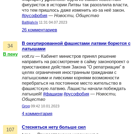
фигуристок в истории Литвы так разозлила власти,
что тем пришлось даже изменить из-за неё закон.
#русофобия
—
Новости, Общество
Baltijalv.lv
11:31 04.07.2023
26 комментариев
В оккупированной фашистами латвии борются с
34
латышами
В пену
vott.ru
— Кабинет министров принял решение
направить на рассмотрение в сайму законопроект о
приостановке действия Закона "О репатриации" в
целях ограничения иностранным гражданам с
латышскими и ливскими корнями возможности
перебраться на постоянное место жительство в
фашистскую латвию. Лашисты начали побеждать
латышей!
#фашизм
#русофобия
—
Новости,
Общество
Grog
09:42 10.01.2023
4 комментария
Стесняться нету больше сил
107