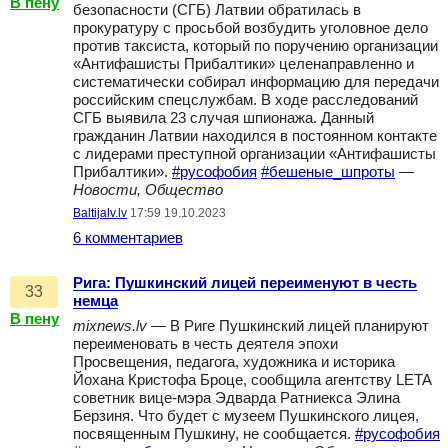
В пену
безопасности (СГБ) Латвии обратилась в
прокуратуру с просьбой возбудить уголовное дело
против таксиста, который по поручению организации
«Антифашисты Прибалтики» целенаправленно и
систематически собирал информацию для передачи
российским спецслужбам. В ходе расследований
СГБ выявила 23 случая шпионажа. Данный
гражданин Латвии находился в постоянном контакте
с лидерами преступной организации «Антифашисты
Прибалтики».
#русофобия
#бешеные_шпроты
—
Новости, Общество
Baltijalv.lv
17:59 19.10.2023
6 комментариев
Рига: Пушкинский лицей переименуют в честь
33
немца
В пену
mixnews.lv
— В Риге Пушкинский лицей планируют
переименовать в честь деятеля эпохи
Просвещения, педагога, художника и историка
Йохана Кристофа Броце, сообщила агентству LETA
советник вице-мэра Эдварда Ратниекса Элина
Берзиня. Что будет с музеем Пушкинского лицея,
посвященным Пушкину, не сообщается.
#русофобия