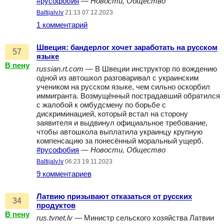
#русофобия
—
Новости, Общество
Baltijalv.lv
21:13 07.12.2023
1 комментарий
Швеция: бандерлог хочет заработать на русском
57
языке
В пену
russian.rt.com
— В Швеции инструктор по вождению
одной из автошкол разговаривал с украинским
учеником на русском языке, чем сильно оскорбил
иммигранта. Возмущённый пострадавший обратился
с жалобой к омбудсмену по борьбе с
дискриминацией, который встал на сторону
заявителя и выдвинул официальное требование,
чтобы автошкола выплатила украинцу крупную
компенсацию за понесённый моральный ущерб.
#русофобия
—
Новости, Общество
Baltijalv.lv
06:23 19.11.2023
9 комментариев
Латвию призывают отказаться от русских
34
продуктов
В пену
rus.tvnet.lv
— Министр сельского хозяйства Латвии