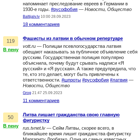
напоминает преследование евреев в Германии в
1930-е годы.
#русофобия
—
Новости, Общество
Baltijalv.lv
10:00 28.09.2023
18 комментариев
Фашисты из латвии в обычном репертуаре
119
vott.ru
— Полицаи псевлогосударства латвия
В пену
обещают наказывать за публичное объявление себя
русским. Государственная полиция популярно
объяснила, почему будут срывать надписи «Я
русский» и «Я русская». А также предупредила, что
те, кто это делает, могут быть привлечены к
ответственности.
#шпроты
#русофобия
#латвия
—
Новости, Общество
Grog
21:47 25.09.2023
11 комментариев
Литва лишает гражданства свою главную
50
фигуристку
В пену
rus.tvnet.lv
— Сейм Литвы, скорее всего, в
ближайшее время лишит гражданства фигуристку
Маргариту Дробязко. Одна из самых известных