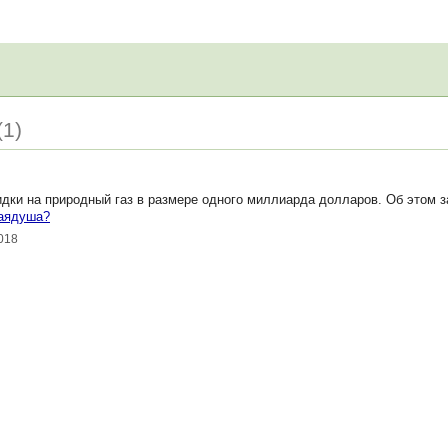
1)
идки на природный газ в размере одного миллиарда долларов. Об этом з
аядуша?
018