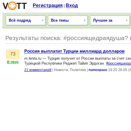
Регистрация
Вход
|
Всё подряд
Все темы
Лучшее за
Результаты поиска: #россиящедраядуша? (
Россия выплатит Турции миллиард долларов
73
m.lenta.ru
— Турция получит от России выплаты за счет ск
В пену
Турецкой Республики Реджеп Тайип Эрдоган.
#россиящедр
21 комментарий
|
Новости, Политика
|
namespace
19:20 26.05.2