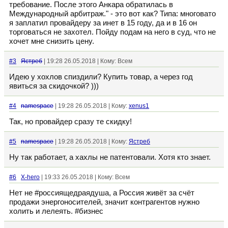
требование. После этого Анкара обратилась в
Международный арбитраж." - это вот как? Типа: многовато
я заплатил провайдеру за инет в 15 году, да и в 16 он
торговаться не захотел. Пойду подам на него в суд, что не
хочет мне снизить цену.
#3
Ястреб
| 19:28 26.05.2018 | Кому: Всем
Идею у хохлов спиздили? Купить товар, а через год
явиться за скидочкой? )))
#4
namespace
| 19:28 26.05.2018 | Кому:
xenus1
Так, но провайдер сразу те скидку!
#5
namespace
| 19:28 26.05.2018 | Кому:
Ястреб
Ну так работает, а хахлы не патентовали. Хотя кто знает.
#6
X-hero
| 19:33 26.05.2018 | Кому: Всем
Нет не #россиящедраядуша, а Россия живёт за счёт
продажи энергоносителей, значит контрагентов нужно
холить и лелеять. #бизнес