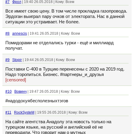
#7
Фрол
| 19:40 26.05.2018 | Кому: Всем
Все имеет свою цену. В том числе прокладка газопровода.
Эрдоган выиграл пару очков от электората. Нас в данной
ситуации это устраивает. Не более.
#8
annescis
| 19:41 26.05.2018 | Кому: Всем
Помидорами не отделались турки - ещё и миллиард
получат.
#9
Stopir
| 19:44 26.05.2018 | Кому: Всем
Поставки С-400 в Турцию перенесены с 2020 на 2019 год.
Надо торопиться. Бизнес. #партнеры_и_друзья
[censored]
#10
Вовинч
| 19:47 26.05.2018 | Кому: Всем
#надодохуябесполезныхтэгов
#11
RockSysteM
| 19:55 26.05.2018 | Кому: Всем
На сайте агентства Анадолу эта новость только на
турецком языке, на русский и английский её не
переводили. Что говорит нам о мутных