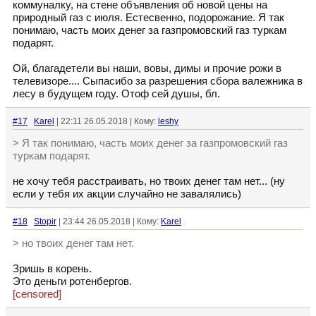
коммуналку, на стене объявления об новой цены на
природный газ с июля. Естесвенно, подорожание. Я так
понимаю, часть моих денег за газпромовский газ туркам
подарят.
Ой, благадетели вы наши, вовы, димы и прочие рожи в
телевизоре.... Сыпасибо за разрешения сбора валежника в
лесу в будущем году. Отоф сей душы, бл.
#17
Karel
| 22:11 26.05.2018 | Кому:
leshy
> Я так понимаю, часть моих денег за газпромовский газ
туркам подарят.
не хочу тебя расстраивать, но твоих денег там нет... (ну
если у тебя их акции случайно не завалялись)
#18
Stopir
| 23:44 26.05.2018 | Кому:
Karel
> но твоих денег там нет.
Зришь в корень.
Это деньги ротенбергов.
[censored]