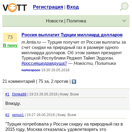
Регистрация
Вход
|
Новости | Политика
Россия выплатит Турции миллиард долларов
73
m.lenta.ru
— Турция получит от России выплаты за
В пену
счет скидки на природный газ в размере одного
миллиарда долларов. Об этом заявил президент
Турецкой Республики Реджеп Тайип Эрдоган.
#россиящедраядуша?
—
Новости, Политика
namespace
19:20 26.05.2018
21 комментарий | 75 за, 2 против
|
#1
Dimka86
| 19:23 26.05.2018 | Кому: Всем
Впизду.
#2
xenus1
| 19:27 26.05.2018 | Кому: Всем
"Турция потребовала у России скидку на природный газ в
2015 году. Москва отказалась удовлетворять это