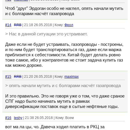
Чтоб "друг" Эрдоган особо не наглел, опять начали мутить
и с болгарами насчёт газапровода
#14
RRB
| 21:18 26.05.2018 | Кому:
Фрол
> Нас в данной ситуации это устраивает.
Даже если не будет устраивать, газопроводы - построены,
и по ним будет транспортироваться газ, даже если маржа
приблизится к себестоимости. Китай будет делать ровно
тоже самое, ибо у контрагентов не стоит задача купить газ
как можно дороже.
#15
RRB
| 21:20 26.05.2018 | Кому:
maximax
> опять начали мутить и с болгарами насчёт газапровода
И это правильно. Это не говоря уже о том, что даже сраное
СПГ надо было начинать мутить в рамках
диверсификации поставок еще в сытые нефтяные годы.
#16
leshy
| 21:38 26.05.2018 | Кому: Всем
вот ма ла цы, чо. Давеча ходил платить в РКЦ за