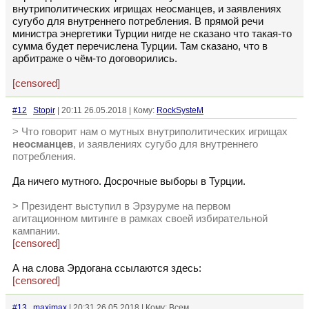
внутриполитических игрищах неосманцев, и заявлениях
сугубо для внутреннего потребления. В прямой речи
министра энергетики Турции нигде не сказано что такая-то
сумма будет перечислена Турции. Там сказано, что в
арбитраже о чём-то договорились.
[censored]
#12
Stopir
| 20:11 26.05.2018 | Кому:
RockSysteM
> Что говорит нам о мутных внутриполитических игрищах
неосманцев
, и заявлениях сугубо для внутреннего
потребления.
Да ничего мутного. Досрочные выборы в Турции.
> Президент выступил в Эрзуруме на первом
агитационном митинге в рамках своей избирательной
кампании.
[censored]
А на слова Эрдогана ссылаются здесь:
[censored]
#13
maximax
| 20:31 26.05.2018 | Кому: Всем