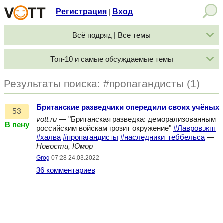
Регистрация
Вход
|
Всё подряд | Все темы
Топ-10 и самые обсуждаемые темы
Результаты поиска: #пропагандисты (1)
Британские разведчики опередили своих учёных
53
vott.ru
— "Британская разведка: деморализованным
В пену
российским войскам грозит окружение"
#Лавров.жпг
#халва
#пропагандисты
#наследники_геббельса
—
Новости, Юмор
Grog
07:28 24.03.2022
36 комментариев