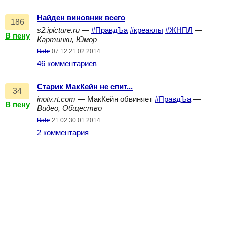
Найден виновник всего
186
s2.ipicture.ru
—
#ПравдЪа
#креаклы
#ЖНПЛ
—
В пену
Картинки, Юмор
Babr
07:12 21.02.2014
46 комментариев
Старик МакКейн не спит...
34
inotv.rt.com
— МакКейн обвиняет
#ПравдЪа
—
В пену
Видео, Общество
Babr
21:02 30.01.2014
2 комментария