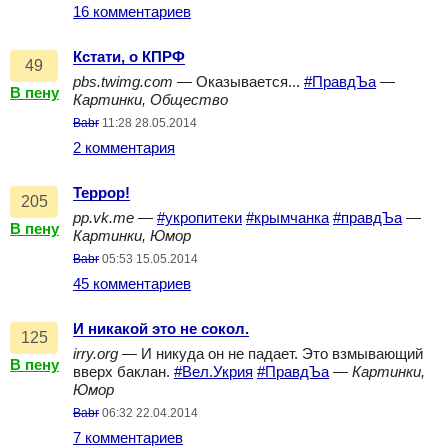
16 комментариев
Кстати, о КПРФ
49
pbs.twimg.com
— Оказывается...
#ПравдЪа
—
В пену
Картинки, Общество
Babr
11:28 28.05.2014
2 комментария
Террор!
205
pp.vk.me
—
#укропитеки
#крымчанка
#правдЪа
—
В пену
Картинки, Юмор
Babr
05:53 15.05.2014
45 комментариев
И никакой это не сокол.
125
irry.org
— И никуда он не падает. Это взмывающий
В пену
вверх баклан.
#Вел.Укрия
#ПравдЪа
—
Картинки,
Юмор
Babr
06:32 22.04.2014
7 комментариев