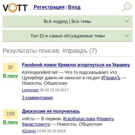
Регистрация
Вход
|
Всё подряд | Все темы
Топ-10 и самые обсуждаемые темы
Результаты поиска: #правдъ (7)
Facebook помог Кремлю вторгнуться на Украину
30
korrespondent.net
— Что то подсказывает, что
В пену
Цукерберг давно не заносил в госдеп
#ПравдЪ
—
Новости, Общество
Legioneer
06:10 12.10.2017
3 комментария
Дискуссия не получилась
159
vott.ru
— В первом.
#свободаслова
#правдъ
В пену
#анастозачто
—
Новости, Общество
rti2ckoni
14:04 19.10.2016