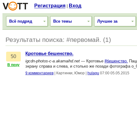
Регистрация
Вход
|
Всё подряд
Все темы
Лучшее за
Результаты поиска: #первомай. (1)
Кротовье бешенство.
50
igcdn-photos-c-a.akamaihd.net
— Кротовье
#бешенство.
Паца
В пену
экрану справа и слева, и столько же позади фотографа о
9 комментариев
|
Картинки, Юмор
|
hulagu
07:00 05.05.2015