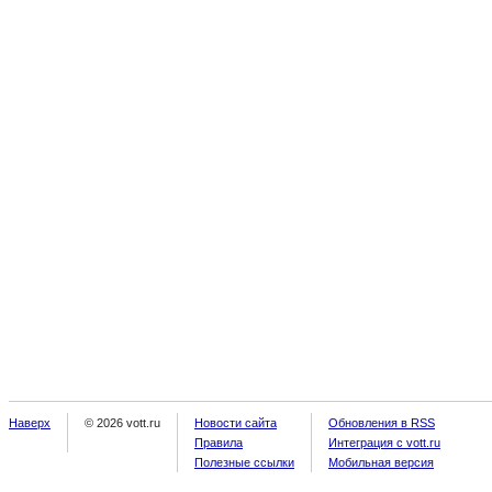
Наверх
© 2026 vott.ru
Новости сайта
Обновления в RSS
Правила
Интеграция с vott.ru
Полезные ссылки
Мобильная версия