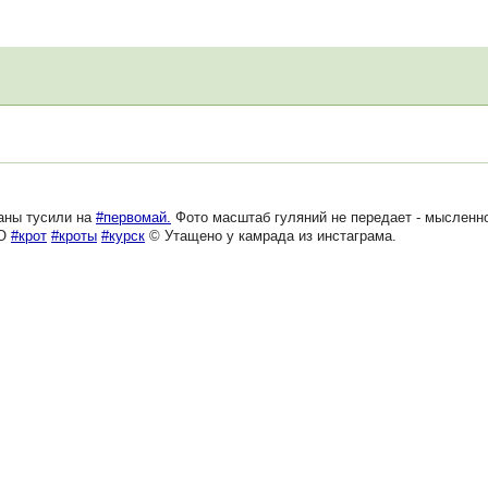
ны тусили на
#первомай.
Фото масштаб гуляний не передает - мысленно
_О
#крот
#кроты
#курск
© Утащено у камрада из инстаграма.