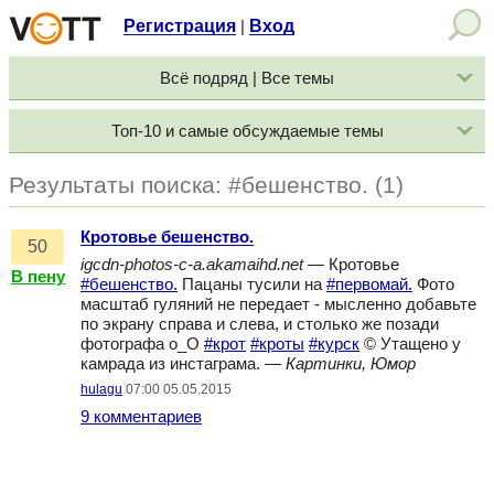
Регистрация
Вход
|
Всё подряд | Все темы
Топ-10 и самые обсуждаемые темы
Результаты поиска: #бешенство. (1)
Кротовье бешенство.
50
igcdn-photos-c-a.akamaihd.net
— Кротовье
В пену
#бешенство.
Пацаны тусили на
#первомай.
Фото
масштаб гуляний не передает - мысленно добавьте
по экрану справа и слева, и столько же позади
фотографа о_О
#крот
#кроты
#курск
© Утащено у
камрада из инстаграма. —
Картинки, Юмор
hulagu
07:00 05.05.2015
9 комментариев