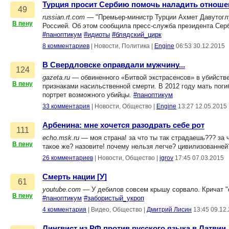
Турция просит Сербию помочь наладить отноше
49
russian.rt.com
— "Премьер-министр Турции Ахмет Давутоглу
В пену
Россией. Об этом сообщила пресс-служба президента Серб
#паноптикум
#идиоты
#блядский_цирк
8 комментариев
|
Новости, Политика
|
Engine
06:53 30.12.2015
В Свердловске оправдали мужчину...
124
gazeta.ru
— обвиненного «Битвой экстрасенсов» в убийстве
В пену
признаками насильственной смерти. В 2012 году мать поги
портрет возможного убийцы.
#паноптикум
33 комментария
|
Новости, Общество
|
Engine
13:27 12.05.2015
Арбенина: мне хочется разодрать себе рот
111
echo.msk.ru
— моя страна! за что ты так страдаешь??? за ч
В пену
такое же? назовите! почему нельзя легче? цивилизованне
26 комментариев
|
Новости, Общество
|
igrov
17:45 07.03.2015
Смерть нации [У]
61
youtube.com
— У дебилов совсем крышу сорвало. Кричат "с
В пену
#паноптикум
#забористый_укроп
4 комментария
|
Видео, Общество
|
Дмитрий Лисин
13:45 09.12
Лингвист из РФ против русского языка в Латвии