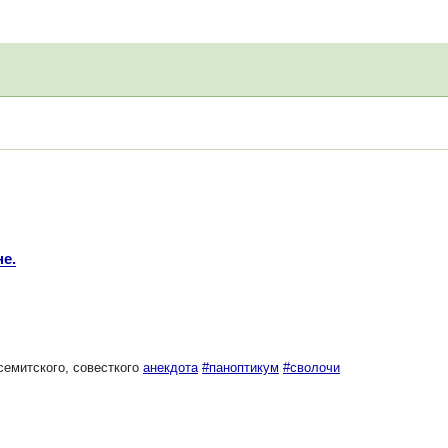
е.
семитского, совесткого
анекдота
#паноптикум
#сволочи