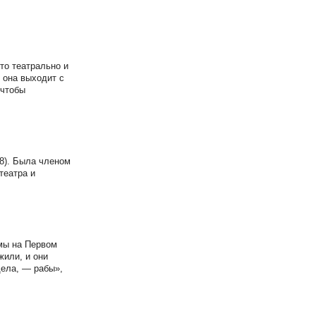
то театрально и
, она выходит с
 чтобы
8). Была членом
театра и
мы на Первом
жили, и они
дела, — рабы»,