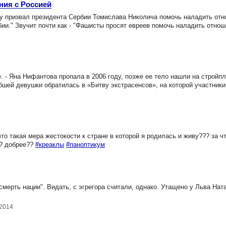
ния с Россией
 призвал президента Сербии Томислава Николича помочь наладить отн
ии." Звучит почти как - "Фашисты просят евреев помочь наладить отно
. - Яна Нифантова пропала в 2006 году, позже ее тело нашли на стройп
бшей девушки обратилась в «Битву экстрасенсов», на которой участник
то такая мера жестокости к стране в которой я родилась и живу??? за чт
й? добрее??
#креаклы
#паноптикум
мерть нации". Видать, с эгрегора считали, однако. Утащено у Льва Нат
.2014