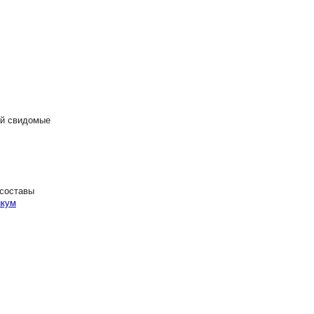
ой свидомые
 составы
икум