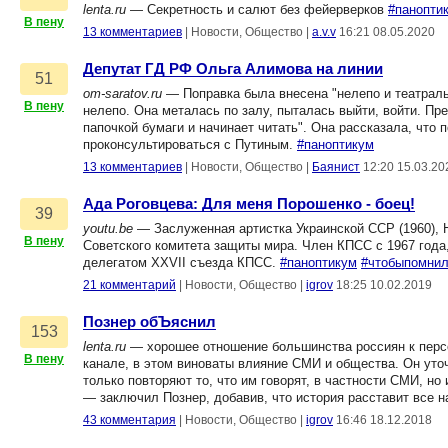
lenta.ru
— Секретность и салют без фейерверков
#панопти
В пену
13 комментариев
|
Новости, Общество
|
a.v.v
16:21 08.05.2020
Депутат ГД РФ Ольга Алимова на линии
51
om-saratov.ru
— Поправка была внесена "нелепо и театральн
В пену
нелепо. Она металась по залу, пыталась выйти, войти. Пре
папочкой бумаги и начинает читать". Она рассказала, что
проконсультироваться с Путиным.
#паноптикум
13 комментариев
|
Новости, Общество
|
Баянист
12:20 15.03.20
Ада Роговцева: Для меня Порошенко - боец!
39
youtu.be
— Заслуженная артистка Украинской ССР (1960), Н
В пену
Советского комитета защиты мира. Член КПСС с 1967 года
делегатом XXVII съезда КПСС.
#паноптикум
#чтобыпомни
21 комментарий
|
Новости, Общество
|
igrov
18:25 10.02.2019
Познер обЪяснил
153
lenta.ru
— хорошее отношение большинства россиян к перс
В пену
канале, в этом виноваты влияние СМИ и общества. Он уточ
только повторяют то, что им говорят, в частности СМИ, но
— заключил Познер, добавив, что история расставит все н
43 комментария
|
Новости, Общество
|
igrov
16:46 18.12.2018