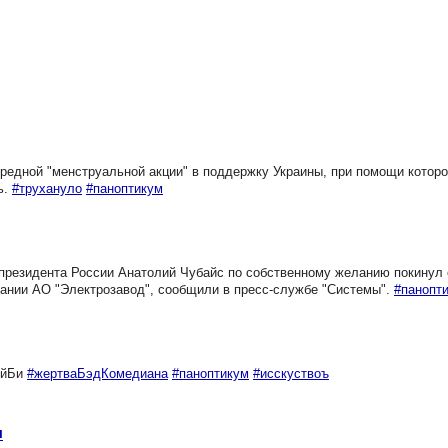
редной "менструальной акции" в поддержку Украины, при помощи котор
ь.
#трухануло
#паноптикум
президента России Анатолий Чубайс по собственному желанию покинул
пании АО "Электрозавод", сообщили в пресс-службе "Системы".
#панопт
ейБи
#жертваБэдКомедиана
#паноптикум
#исскуствоъ
ы