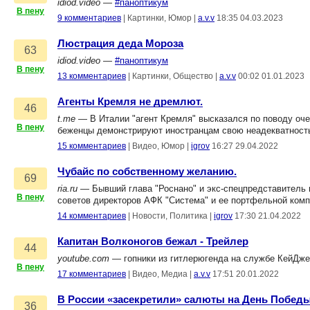
idiod.video
—
#паноптикум
В пену
9 комментариев
|
Картинки, Юмор
|
a.v.v
18:35 04.03.2023
Люстрация деда Мороза
63
idiod.video
—
#паноптикум
В пену
13 комментариев
|
Картинки, Общество
|
a.v.v
00:02 01.01.2023
Агенты Кремля не дремлют.
46
t.me
— В Италии "агент Кремля" высказался по поводу оче
В пену
беженцы демонстрируют иностранцам свою неадекватност
15 комментариев
|
Видео, Юмор
|
igrov
16:27 29.04.2022
Чубайс по собственному желанию.
69
ria.ru
— Бывший глава "Роснано" и экс-спецпредставитель 
В пену
советов директоров АФК "Система" и ее портфельной ком
14 комментариев
|
Новости, Политика
|
igrov
17:30 21.04.2022
Капитан Волконогов бежал - Трейлер
44
youtube.com
— гопники из гитлерюгенда на службе КейДж
В пену
17 комментариев
|
Видео, Медиа
|
a.v.v
17:51 20.01.2022
В России «засекретили» салюты на День Побед
36