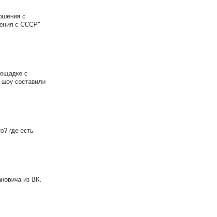
ошения с
шения с СССР"
лощадке с
и шоу составили
о? где есть
ановича из ВК.