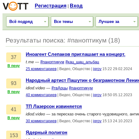
Регистрация
Вход
|
Всё подряд
Все темы
Лучшее за
Результаты поиска: #паноптикум (18)
Иноагент Слепаков приглашает на концерт.
37
t.me
—
#паноптикум
#кац_шац_альбац
В пену
25 комментариев
|
Видео, Общество
|
igrov
15:22 29.02.2024
Народный артист Пашутин о безграмотном Ленин
93
idiod.video
—
#твАрцы
#паноптикум
В пену
40 комментариев
|
Видео, Общество
|
igrov
18:50 05.12.2023
ТП Лазерсон извиняется
41
idiod.video
— за пересказ очень старого чудовищного, анти
В пену
30 комментариев
|
Видео, Общество
|
igrov
15:13 24.10.2023
Ядерный полигон
153