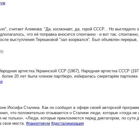
кум
о", считает Алимова: "Да, космонавт, да, герой СССР... Но выглядело э
дполагалось, что её поправка вносится спонтанно - и вот так, спонтанно
 после выступления Терешковой "зал взорвался". Был объявлен перерыв,
20
ародная артистка Украинской ССР (1967), Народная артистка СССР (197
, более 20 лет была членом партбюро, избиралась секретарём парткома 
ли
оне Иосифа Сталина. Как он сообщил в эфире своей авторской програм
нил, что положительно отзываются о Сталине люди, которые «тогда не 
 и не только». «Люди, которые преклоняются перед диктатором, по сути 
а свои места.
#паноптикум
#десталинизация