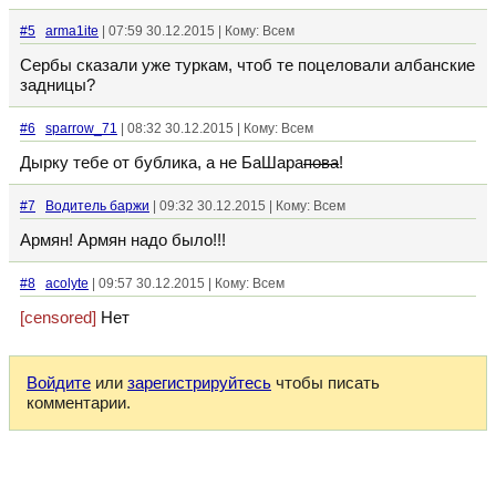
#5
arma1ite
| 07:59 30.12.2015 | Кому: Всем
Сербы сказали уже туркам, чтоб те поцеловали албанские
задницы?
#6
sparrow_71
| 08:32 30.12.2015 | Кому: Всем
Дырку тебе от бублика, а не БаШара
пова
!
#7
Водитель баржи
| 09:32 30.12.2015 | Кому: Всем
Армян! Армян надо было!!!
#8
acolyte
| 09:57 30.12.2015 | Кому: Всем
[censored]
Нет
Войдите
или
зарегистрируйтесь
чтобы писать
комментарии.