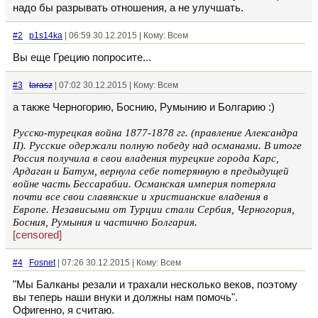
надо бы разрывать отношения, а не улучшать.
#2
p1s14ka
| 06:59 30.12.2015 | Кому: Всем
Вы еще Грецию попросите...
#3
tarasz
| 07:02 30.12.2015 | Кому: Всем
а также Черногорию, Боснию, Румынию и Болгарию :)
Русско-турецкая война 1877-1878 гг. (правление Александра
II). Русские одержали полную победу над османами. В итоге
Россия получила в свои владения турецкие города Карс,
Ардаган и Батум, вернула себе потерянную в предыдущей
войне часть Бессарабии. Османская империя потеряла
почти все свои славянские и христианские владения в
Европе. Независыми от Турции стали Сербия, Черногория,
Босния, Румыния и частично Болгария.
[censored]
#4
Fosnet
| 07:26 30.12.2015 | Кому: Всем
"Мы Балканы резали и трахали несколько веков, поэтому
вы теперь наши внуки и должны нам помочь".
Офигенно, я считаю.