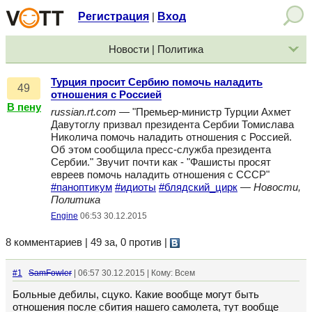
Регистрация
Вход
|
Новости | Политика
Турция просит Сербию помочь наладить
49
отношения с Россией
В пену
russian.rt.com
— "Премьер-министр Турции Ахмет
Давутоглу призвал президента Сербии Томислава
Николича помочь наладить отношения с Россией.
Об этом сообщила пресс-служба президента
Сербии." Звучит почти как - "Фашисты просят
евреев помочь наладить отношения с СССР"
#паноптикум
#идиоты
#блядский_цирк
—
Новости,
Политика
Engine
06:53 30.12.2015
8 комментариев | 49 за, 0 против
|
#1
SamFowler
| 06:57 30.12.2015 | Кому: Всем
Больные дебилы, сцуко. Какие вообще могут быть
отношения после сбития нашего самолета, тут вообще