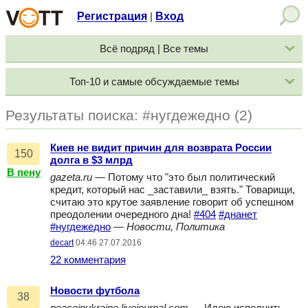
Регистрация
Вход
|
Всё подряд | Все темы
Топ-10 и самые обсуждаемые темы
Результаты поиска: #нугдежедно (2)
Киев не видит причин для возврата России
150
долга в $3 млрд
В пену
gazeta.ru
— Потому что "это был политический
кредит, который нас _заставили_ взять." Товарищи,
считаю это крутое заявление говорит об успешном
преодолении очередного дна!
#404
#днанет
#нугдежедно
—
Новости, Политика
decart
04:46 27.07.2016
22 комментария
Новости футбола
38