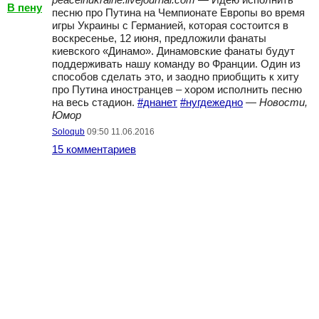
peaceinukraine.livejournal.com
— Идею исполнить
В пену
песню про Путина на Чемпионате Европы во время
игры Украины с Германией, которая состоится в
воскресенье, 12 июня, предложили фанаты
киевского «Динамо». Динамовские фанаты будут
поддерживать нашу команду во Франции. Один из
способов сделать это, и заодно приобщить к хиту
про Путина иностранцев ‒ хором исполнить песню
на весь стадион.
#днанет
#нугдежедно
—
Новости,
Юмор
Soloqub
09:50 11.06.2016
15 комментариев