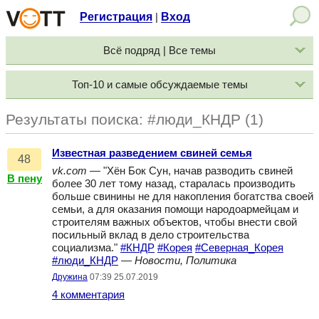
Регистрация
Вход
|
Всё подряд | Все темы
Топ-10 и самые обсуждаемые темы
Результаты поиска: #люди_КНДР (1)
Известная разведением свиней семья
48
vk.com
— "Хён Бок Сун, начав разводить свиней
В пену
более 30 лет тому назад, старалась производить
больше свинины не для накопления богатства своей
семьи, а для оказания помощи народоармейцам и
строителям важных объектов, чтобы внести свой
посильный вклад в дело строительства
социализма."
#КНДР
#Корея
#Северная_Корея
#люди_КНДР
—
Новости, Политика
Дружина
07:39 25.07.2019
4 комментария