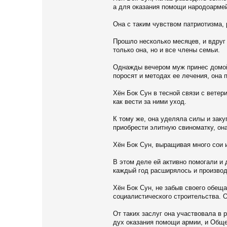
а для оказания помощи народоармей
Она с таким чувством патриотизма, 
Прошло несколько месяцев, и вдруг
только она, но и все члены семьи.
Однажды вечером муж принес домой к
поросят и методах ее лечения, она 
Хён Бок Сун в тесной связи с ветер
как вести за ними уход.
К тому же, она уделяла силы и зак
приобрести элитную свиноматку, она
Хён Бок Сун, выращивая много сои 
В этом деле ей активно помогали и
каждый год расширялось и производ
Хён Бок Сун, не забыв своего обещ
социалистического строительства. 
От таких заслуг она участвовала в
дух оказания помощи армии, и Обще