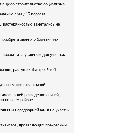
 в дело строительства социализма.
едению сразу 15 поросят.
 С растерянностью заметались не
приобретя знания о болезни тех
 поросята, а у свиноводов училась,
лезням, растущих быстро. Чтобы
едения множества свиней.
лялось в ней разведение свиней,
на во всем районе.
свинины народоармейцам и на участки
активистов, проявляющих прекрасный