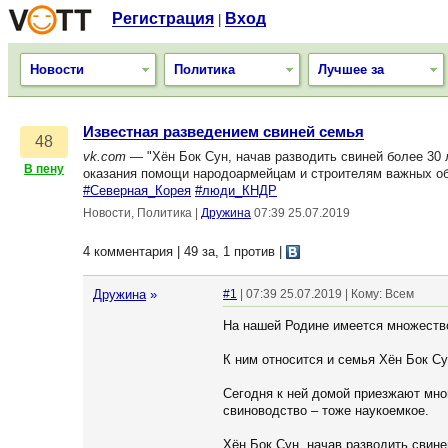
Регистрация
Вход
|
Новости
Политика
Лучшее за
Известная разведением свиней семья
48
vk.com
— "Хён Бок Сун, начав разводить свиней более 30 
В пену
оказания помощи народоармейцам и строителям важных об
#Северная_Корея
#люди_КНДР
Новости, Политика
|
Дружина
07:39 25.07.2019
4 комментария | 49 за, 1 против
|
Дружина
»
#1
| 07:39 25.07.2019 | Кому: Всем
На нашей Родине имеется множество
К ним относится и семья Хён Бок Су
Сегодня к ней домой приезжают мног
свиноводство – тоже наукоемкое.
Хён Бок Сун, начав разводить свине