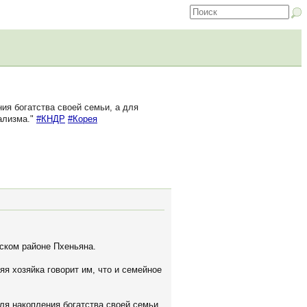
ия богатства своей семьи, а для
ализма."
#КНДР
#Корея
оском районе Пхеньяна.
яя хозяйка говорит им, что и семейное
ля накопления богатства своей семьи,