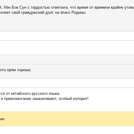
й, Хён Бок Сун с гордостью ответила, что время от времени крайне уто
лняет свой гражданский долг на благо Родины.
 это прям хорошо.
ся от китайского русского языка.
 и превозмогание зашкаливают, особый колорит!
ии.