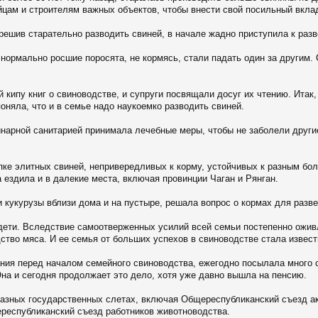
цам и строителям важных объектов, чтобы внести свой посильный вклад
решив старательно разводить свиней, в начале жадно приступила к разв
 нормально росшие поросята, не кормясь, стали падать один за другим.
ипу книг о свиноводстве, и супруги посвящали досуг их чтению. Итак, 
поняла, что и в семье надо наукоемко разводить свиней.
инарной санитарией принимала лечебные меры, чтобы не заболели другие
упке элитных свиней, непривередливых к корму, устойчивых к разным бо
 ездила и в далекие места, включая провинции Чаган и Рянган.
и кукурузы вблизи дома и на пустыре, решала вопрос о кормах для разв
 дети. Вследствие самоотверженных усилий всей семьи постепенно ожив
ство мяса. И ее семья от больших успехов в свиноводстве стала извест
ания перед началом семейного свиноводства, ежегодно посылала много 
Она и сегодня продолжает это дело, хотя уже давно вышла на пенсию.
 разных государственных слетах, включая Общереспубликанский съезд 
республиканский съезд работников животноводства.