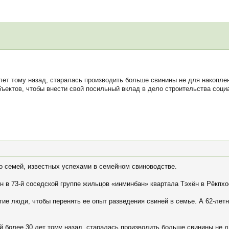
лет тому назад, старалась производить больше свинины не для накоплен
ъектов, чтобы внести свой посильный вклад в дело строительства соци
 семей, известных успехами в семейном свиноводстве.
н в 73-й соседской группе жильцов «инминбан» квартала Тэхён в Рёкпх
ие люди, чтобы перенять ее опыт разведения свиней в семье. А 62-летн
й более 30 лет тому назад, старалась производить больше свинины не д