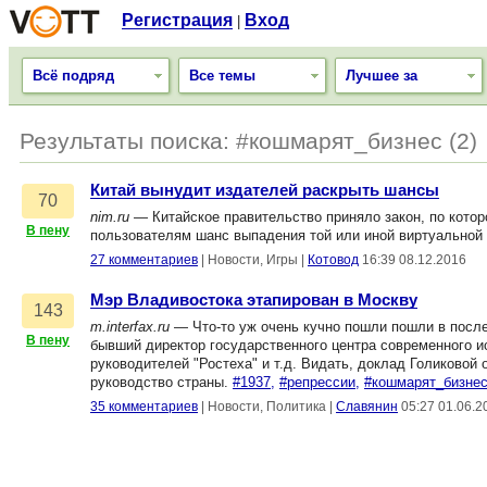
Регистрация
Вход
|
Всё подряд
Все темы
Лучшее за
Результаты поиска: #кошмарят_бизнес (2)
Китай вынудит издателей раскрыть шансы
70
nim.ru
— Китайское правительство приняло закон, по котор
В пену
пользователям шанс выпадения той или иной виртуальной 
27 комментариев
|
Новости, Игры
|
Котовод
16:39 08.12.2016
Мэр Владивостока этапирован в Москву
143
m.interfax.ru
— Что-то уж очень кучно пошли пошли в после
В пену
бывший директор государственного центра современного и
руководителей "Ростеха" и т.д. Видать, доклад Голиково
руководство страны.
#1937,
#репрессии,
#кошмарят_бизне
35 комментариев
|
Новости, Политика
|
Славянин
05:27 01.06.2