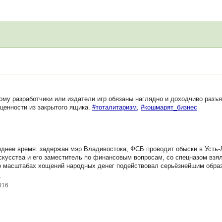
ому разработчики или издатели игр обязаны наглядно и доходчиво разъ
ценности из закрытого ящика.
#тоталитаризм,
#кошмарят_бизнес
днее время: задержан мэр Владивостока, ФСБ проводит обыски в Усть-
скусства и его заместитель по финансовым вопросам, со спецназом взял
й о масштабах хощений народных денег подействовал серьёзнейшим обра
с
016