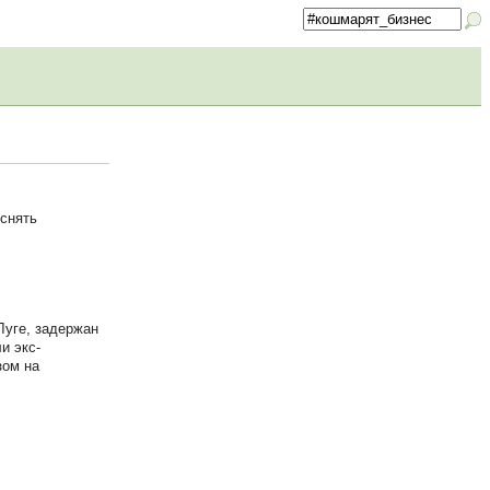
яснять
Луге, задержан
и экс-
зом на