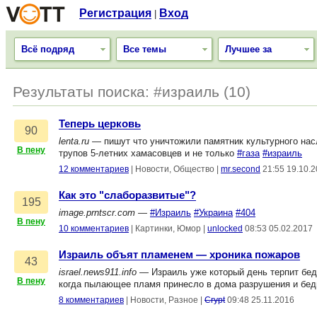
Регистрация
Вход
|
Всё подряд
Все темы
Лучшее за
Результаты поиска: #израиль (10)
Теперь церковь
90
lenta.ru
— пишут что уничтожили памятник культурного насл
В пену
трупов 5-летних хамасовцев и не только
#газа
#израиль
12 комментариев
|
Новости, Общество
|
mr.second
21:55 19.10.
Как это "слаборазвитые"?
195
image.prntscr.com
—
#Израиль
#Украина
#404
В пену
10 комментариев
|
Картинки, Юмор
|
unlocked
08:53 05.02.2017
Израиль объят пламенем — хроника пожаров
43
israel.news911.info
— Израиль уже который день терпит бед
В пену
когда пылающее пламя принесло в дома разрушения и бед
8 комментариев
|
Новости, Разное
|
Crypt
09:48 25.11.2016