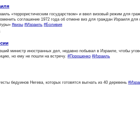
аиля
аиль «террористическим государством» и ввел визовый режим для граж
изменить соглашение 1972 года об отмене виз для граждан Израиля для 
атуры»
#визы
#Израиль
#Боливия
4
ссии
вший министр иностранных дел, недавно побывал в Израиле, чтобы угов
ицию, но ему не пошли на встречу.
#Порошенко
#Израиль
есты бедуинов Негева, которых готовятся выгнать из 40 деревень
#Изра