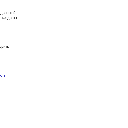
дан этой
въезда на
орить
иль