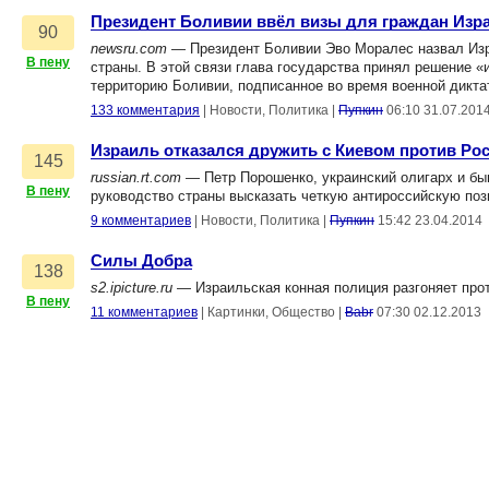
Президент Боливии ввёл визы для граждан Изр
90
newsru.com
— Президент Боливии Эво Моралес назвал Изр
В пену
страны. В этой связи глава государства принял решение «
территорию Боливии, подписанное во время военной дикт
133 комментария
|
Новости, Политика
|
Пупкин
06:10 31.07.201
Израиль отказался дружить с Киевом против Ро
145
russian.rt.com
— Петр Порошенко, украинский олигарх и бы
В пену
руководство страны высказать четкую антироссийскую поз
9 комментариев
|
Новости, Политика
|
Пупкин
15:42 23.04.2014
Силы Добра
138
s2.ipicture.ru
— Израильская конная полиция разгоняет прот
В пену
11 комментариев
|
Картинки, Общество
|
Babr
07:30 02.12.2013