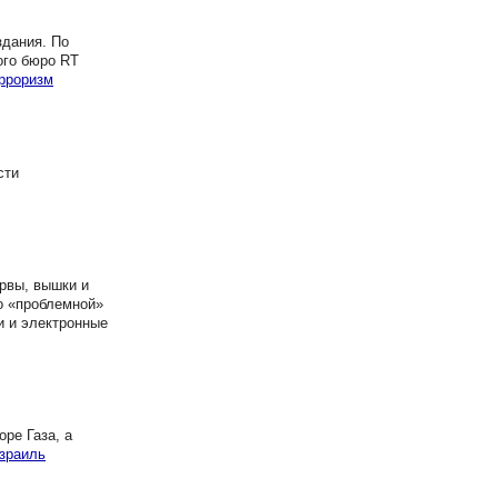
здания. По
ого бюро RT
рроризм
сти
 рвы, вышки и
о «проблемной»
ки и электронные
ре Газа, а
зраиль