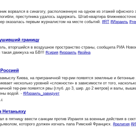
ик ворвался в синагогу, расположенную на одном из этажей офисного 
погибли, преступника удалось задержать. Штаб-квартира ближневосточн
иер оказалась первым журналистом на месте событий.
#RT
#Израиль
#те
рушивший границу
ель, вторгшийся в воздушное пространство страны, сообщила РИА Ново
я такая движуха на БВ!!!
#сирия
#израиль
#война
 Россией
замыслу Киева, на приграничной тер-рии появятся земляные и бетонные
мевает несколько уровней «сложности» в зависимости от того, наскольк
ичной тер-рии появятся рвы (глуб. до 3, шир. до 2 метров) и валы, выш
ены водой. -
#Израиль_завидует
14
з Нетаньяху
 в пятницу ввести санкции против Израиля за военные действия в секто
дьяволом, которого должен изгнать папа Римский Франциск.
#религия
#И