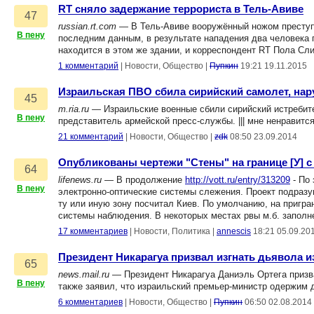
RT сняло задержание террориста в Тель-Авиве
47
russian.rt.com
— В Тель-Авиве вооружённый ножом преступн
В пену
последним данным, в результате нападения два человека 
находится в этом же здании, и корреспондент RT Пола Сл
1 комментарий
|
Новости, Общество
|
Пупкин
19:21 19.11.2015
Израильская ПВО сбила сирийский самолет, на
45
m.ria.ru
— Израильские военные сбили сирийский истребит
В пену
представитель армейской пресс-службы. ||| мне ненравитс
21 комментарий
|
Новости, Общество
|
zdk
08:50 23.09.2014
Опубликованы чертежи "Стены" на границе [У] с
64
lifenews.ru
— В продолжение
http://vott.ru/entry/313209
- По 
В пену
электронно-оптические системы слежения. Проект подразу
ту или иную зону посчитал Киев. По умолчанию, на пригран
системы наблюдения. В некоторых местах рвы м.б. заполн
17 комментариев
|
Новости, Политика
|
annescis
18:21 05.09.20
Президент Никарагуа призвал изгнать дьявола и
65
news.mail.ru
— Президент Никарагуа Даниэль Ортега призвал
В пену
также заявил, что израильский премьер-министр одержим 
6 комментариев
|
Новости, Общество
|
Пупкин
06:50 02.08.2014