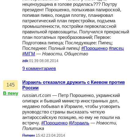
нецензурщина в голове родилась??? Поутру
президент Порошенко, попыхивая папироской,
попивая пивко, поедая плотву, планировал
патриотический план перестройки, подъема
промышленности, постройки первоклассной
правильной правозащиты. Получился прекрасный
план поэтапных преобразований; Первое:
Подготовка пипеца; Последующее: Пипец;
Последнее: Полный пипец!
#Порошенко
#писец
#МГМ
—
Новости, Общество
zdk
01:39 08.08.2014
9 комментариев
Израиль отказался дружить с Киевом против
145
России
В пену
russian.rt.com
— Петр Порошенко, украинский
олигарх и бывший министр иностранных дел,
недавно побывал в Израиле, чтобы уговорить
руководство страны высказать четкую
антироссийскую позицию, но ему не пошли на
встречу.
#Порошенко
#Израиль
—
Новости,
Политика
Пупкин
15:42 23.04.2014