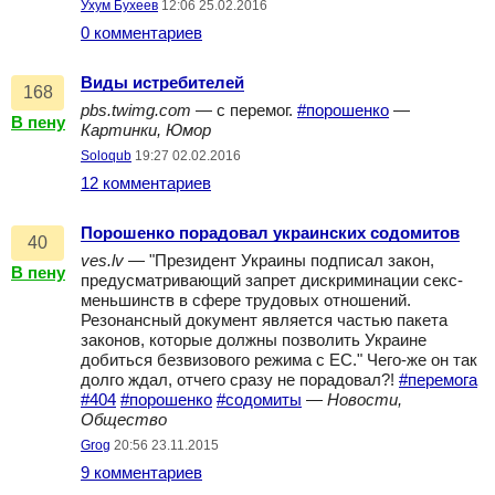
Ухум Бухеев
12:06 25.02.2016
0 комментариев
Виды истребителей
168
pbs.twimg.com
— с перемог.
#порошенко
—
В пену
Картинки, Юмор
Soloqub
19:27 02.02.2016
12 комментариев
Порошенко порадовал украинских содомитов
40
ves.lv
— "Президент Украины подписал закон,
В пену
предусматривающий запрет дискриминации секс-
меньшинств в сфере трудовых отношений.
Резонансный документ является частью пакета
законов, которые должны позволить Украине
добиться безвизового режима с ЕС." Чего-же он так
долго ждал, отчего сразу не порадовал?!
#перемога
#404
#порошенко
#содомиты
—
Новости,
Общество
Grog
20:56 23.11.2015
9 комментариев