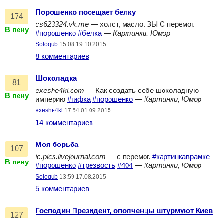
Порошенко посещает белку
174
cs623324.vk.me
— холст, масло. ЗЫ С перемог.
В пену
#порошенко
#белка
—
Картинки, Юмор
Soloqub
15:08 19.10.2015
8 комментариев
Шоколадка
81
exeshe4ki.com
— Как создать себе шоколадную
В пену
империю
#гифка
#порошенко
—
Картинки, Юмор
exeshe4ki
17:54 01.09.2015
14 комментариев
Моя борьба
107
ic.pics.livejournal.com
— с перемог.
#картинкаврамке
В пену
#порошенко
#трезвость
#404
—
Картинки, Юмор
Soloqub
13:59 17.08.2015
5 комментариев
Господин Президент, ополченцы штурмуют Киев
127