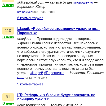
s00.yaplakal.com
— как всё будет
#порошенко
—
В пену
Картинки, Юмор
brainfucker
08:31 23.01.2015
6 комментариев
Шарий: «Российское вторжение» ударило по…
110
Порошенко
В пену
sharij.net
— Прошлая неделя для президента
Украины была крайне непростой. Все началось с
военного краха, который стал настолько очевиден,
что забросать его ура-патриотическими лозунгами
не получилось. Крах стал очевиден западным
партнерам, в итоге случилось то, что я и предсказал
- переговоры прошли «никак», так как козырь в виде
военного преимущества на востоке страны был
утерян.
#Шарий
#Порошенко
—
Новости, Политика
buba
04:14 02.09.2014
9 комментариев
[П]: Реформы в Украине будут проходить по
91
принципу трех "П"
В пену
korrespondent.net
— только у меня одна