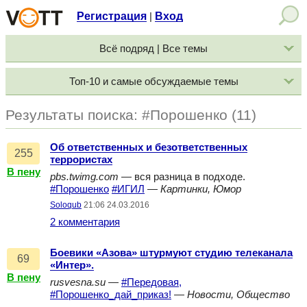
Регистрация
Вход
|
Всё подряд | Все темы
Топ-10 и самые обсуждаемые темы
Результаты поиска: #Порошенко (11)
Об ответственных и безответственных
255
террористах
В пену
pbs.twimg.com
— вся разница в подходе.
#Порошенко
#ИГИЛ
—
Картинки, Юмор
Soloqub
21:06 24.03.2016
2 комментария
Боевики «Азова» штурмуют студию телеканала
69
«Интер».
В пену
rusvesna.su
—
#Передовая,
#Порошенко_дай_приказ!
—
Новости, Общество