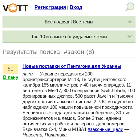
Регистрация
Вход
|
Всё подряд | Все темы
Топ-10 и самые обсуждаемые темы
Результаты поиска: #закон (8)
Новые поставки от Пентагона для Украины
51
ria.ru
— Украине передаются 200
В пену
бронетранспортеров M113, 18 гаубиц натовского
калибра 155 миллиметров и 40 тысяч снарядов, 11
вертолетов Ми-17, 300 боеприпасов Switchblade, 100
бронированных джипов, 500 ракет Javelin и "тысячи"
других противотанковых систем. 2 РЛС воздушного
наблюдения 100 машин повышенной проходимости,
Беспилотные суда для зашиты побережья, 30 тыс.
бронежилетов и шлемов, Более 2 тыс. единиц
оптических устройств и лазерных дальномеров,
Взрывчатка C-4, Мины M18A1
#законные_цели
—
Новости, Политика