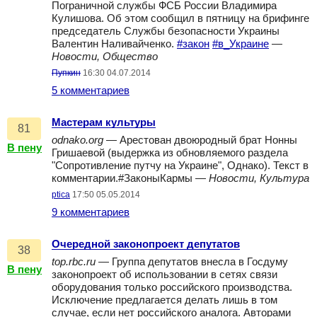
Пограничной службы ФСБ России Владимира
Кулишова. Об этом сообщил в пятницу на брифинге
председатель Службы безопасности Украины
Валентин Наливайченко.
#закон
#в_Украине
—
Новости, Общество
Пупкин
16:30 04.07.2014
5 комментариев
Мастерам культуры
81
odnako.org
— Арестован двоюродный брат Нонны
В пену
Гришаевой (выдержка из обновляемого раздела
"Сопротивление путчу на Украине", Однако). Текст в
комментарии.#ЗаконыКармы —
Новости, Культура
ptica
17:50 05.05.2014
9 комментариев
Очередной законопроект депутатов
38
top.rbc.ru
— Группа депутатов внесла в Госдуму
В пену
законопроект об использовании в сетях связи
оборудования только российского производства.
Исключение предлагается делать лишь в том
случае, если нет российского аналога. Авторами