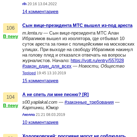
rfh
20:16 13.04.2022
14 комментариев
Сын вице-президента МТС вышел из-под ареста
106
m.lenta.ru
— Сын вице-президента МТС Алан
В пену
Ибрагимов вышел из изолятора, где отбывал 10
суток ареста за гонки с полицейскими на московских
улицах. При выходе на свободу Ибрагимов накинул
на голову плед и отказался отвечать на вопросы
журналистов. Начало:
https://vott.ru/entry/557028
#закон_един_для_всех
—
Новости, Общество
Teploed
19:45 13.10.2019
15 комментариев
А не спеть ли мне песню? [R]
104
s00.yaplakal.com
—
#законные_требования
—
В пену
Картинки, Юмор
Акелла
21:21 08.03.2019
10 комментариев
Ходорковский: россияне могут не соблюдать