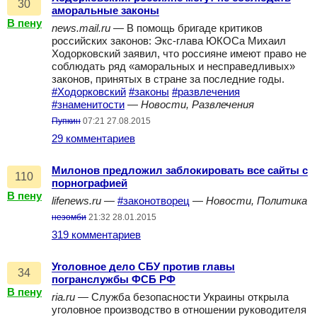
30
аморальные законы
В пену
news.mail.ru
— В помощь бригаде критиков
российских законов: Экс-глава ЮКОСа Михаил
Ходорковский заявил, что россияне имеют право не
соблюдать ряд «аморальных и несправедливых»
законов, принятых в стране за последние годы.
#Ходорковский
#законы
#развлечения
#знаменитости
—
Новости, Развлечения
Пупкин
07:21 27.08.2015
29 комментариев
Милонов предложил заблокировать все сайты с
110
порнографией
В пену
lifenews.ru
—
#законотворец
—
Новости, Политика
незомби
21:32 28.01.2015
319 комментариев
Уголовное дело СБУ против главы
34
погранслужбы ФСБ РФ
В пену
ria.ru
— Служба безопасности Украины открыла
уголовное производство в отношении руководителя