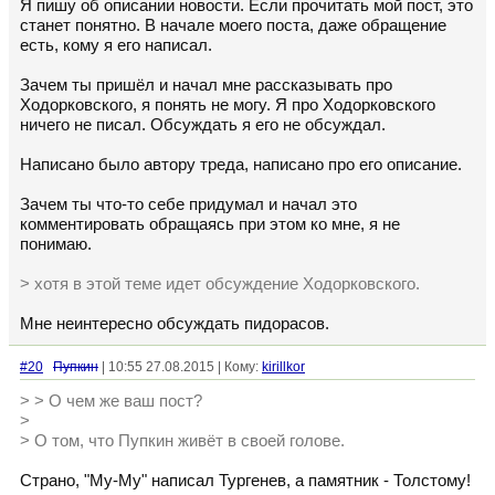
Я пишу об описании новости. Если прочитать мой пост, это
станет понятно. В начале моего поста, даже обращение
есть, кому я его написал.
Зачем ты пришёл и начал мне рассказывать про
Ходорковского, я понять не могу. Я про Ходорковского
ничего не писал. Обсуждать я его не обсуждал.
Написано было автору треда, написано про его описание.
Зачем ты что-то себе придумал и начал это
комментировать обращаясь при этом ко мне, я не
понимаю.
> хотя в этой теме идет обсуждение Ходорковского.
Мне неинтересно обсуждать пидорасов.
#20
Пупкин
| 10:55 27.08.2015 | Кому:
kirillkor
> > О чем же ваш пост?
>
> О том, что Пупкин живёт в своей голове.
Страно, "Му-Му" написал Тургенев, а памятник - Толстому!