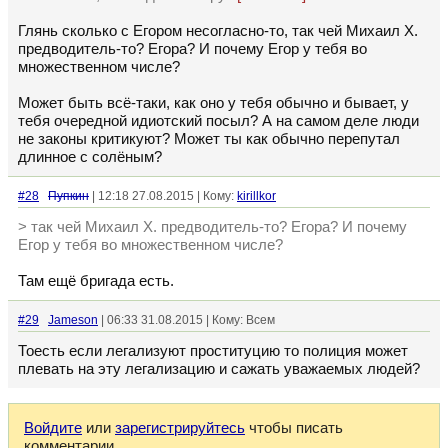
Глянь сколько с Егором несогласно-то, так чей Михаил Х.
предводитель-то? Егора? И почему Егор у тебя во
множественном числе?
Может быть всё-таки, как оно у тебя обычно и бывает, у
тебя очередной идиотский посыл? А на самом деле люди
не законы критикуют? Может ты как обычно перепутал
длинное с солёным?
#28
Пупкин
| 12:18 27.08.2015 | Кому:
kirillkor
> так чей Михаил Х. предводитель-то? Егора? И почему
Егор у тебя во множественном числе?
Там ещё бригада есть.
#29
Jameson
| 06:33 31.08.2015 | Кому: Всем
Тоесть если легализуют проституцию то полиция может
плевать на эту легализацию и сажать уважаемых людей?
Войдите
или
зарегистрируйтесь
чтобы писать
комментарии.