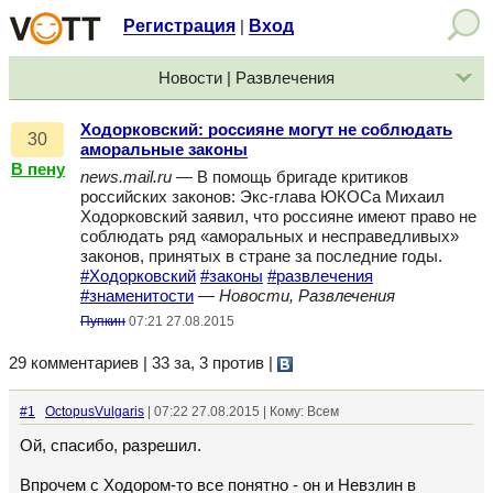
Регистрация
Вход
|
Новости | Развлечения
Ходорковский: россияне могут не соблюдать
30
аморальные законы
В пену
news.mail.ru
— В помощь бригаде критиков
российских законов: Экс-глава ЮКОСа Михаил
Ходорковский заявил, что россияне имеют право не
соблюдать ряд «аморальных и несправедливых»
законов, принятых в стране за последние годы.
#Ходорковский
#законы
#развлечения
#знаменитости
—
Новости, Развлечения
Пупкин
07:21 27.08.2015
29 комментариев | 33 за, 3 против
|
#1
OctopusVulgaris
| 07:22 27.08.2015 | Кому: Всем
Ой, спасибо, разрешил.
Впрочем с Ходором-то все понятно - он и Невзлин в