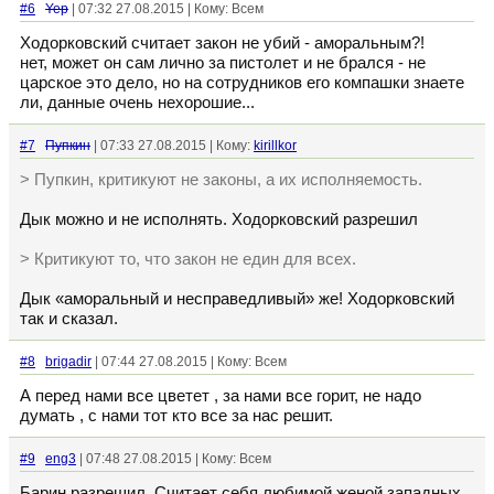
#6
Yep
| 07:32 27.08.2015 | Кому: Всем
Ходорковский считает закон не убий - аморальным?!
нет, может он сам лично за пистолет и не брался - не
царское это дело, но на сотрудников его компашки знаете
ли, данные очень нехорошие...
#7
Пупкин
| 07:33 27.08.2015 | Кому:
kirillkor
> Пупкин, критикуют не законы, а их исполняемость.
Дык можно и не исполнять. Ходорковский разрешил
> Критикуют то, что закон не един для всех.
Дык «аморальный и несправедливый» же! Ходорковский
так и сказал.
#8
brigadir
| 07:44 27.08.2015 | Кому: Всем
А перед нами все цветет , за нами все горит, не надо
думать , с нами тот кто все за нас решит.
#9
eng3
| 07:48 27.08.2015 | Кому: Всем
Барин разрешил. Считает себя любимой женой западных