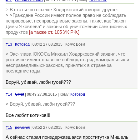
#12
OctopusVulgaris
| 08:21 27.08.2015 | Кому:
DeadCow
> В статье по ссылке Ходорковский говорит другое:
> >Граждане России имеют полное право не соблюдать
неправовые, несправедливые законы, такие, как “закон
Димы Яковлева” и законы об уничтожении санкционных
продуктов
[а также ст. 105 УК РФ.]
#13
Котовод
| 08:42 27.08.2015 | Кому: Всем
> Экс-глава ЮКОСа Михаил Ходорковский заявил, что
россияне имеют право не соблюдать ряд «аморальных и
несправедливых» законов, принятых в стране за
последние годы.
Воруй, убивай, люби гусей???
#14
Crypt
| 08:49 27.08.2015 | Кому:
Котовод
> Воруй, убивай, люби гусей???
Все любят котиков!!!
#15
poruchik
| 08:52 27.08.2015 | Кому: Всем
А сейчас старая поиздержавшаяся проститутка Мишель