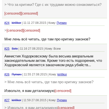
> Что за критики? Где с их трудами можно ознакомиться?
[censored]
[censored]
#24
kirillkor
| 11:11 27.08.2015 | Кому:
Пупкин
>
[censored]
[censored]
Мне лень всё читать, где там про критику законов?
#25
Solo
| 11:16 27.08.2015 | Кому: Всем
Амнистия Ходорковскому была весьма аморальным
законодательным актом. Кроме того есть подозрения, что
Ходорковский является заказчиком ряда убийств...
#26
Пупкин
| 11:55 27.08.2015 | Кому:
kirillkor
> Мне лень всё читать, где там про критику законов?
Извольте, я вам детализирую
[censored]
#27
kirillkor
| 11:59 27.08.2015 | Кому:
Пупкин
> Извольте, я вам детализирую
[censored]