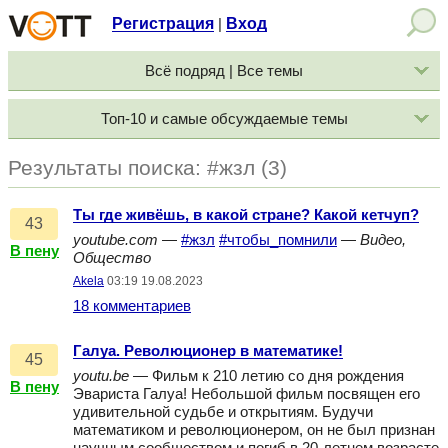
Регистрация
Вход
|
Всё подряд | Все темы
Топ-10 и самые обсуждаемые темы
Результаты поиска: #жзл (3)
Ты где живёшь, в какой стране? Какой кетчуп?
43
youtube.com
—
#жзл
#чтобы_помнили
—
Видео,
В пену
Общество
Akela
03:19 19.08.2023
18 комментариев
Галуа. Революционер в математике!
45
youtu.be
— Фильм к 210 летию со дня рождения
В пену
Эвариста Галуа! Небольшой фильм посвящен его
удивительной судьбе и открытиям. Будучи
математиком и революционером, он не был признан