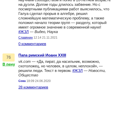
научным сообществом и погиб в 20-летнем возрасте
на дуэли. Долгие годы длилось забвение. Но с
посмертными публикациями работ выяснилось, что
Галуа сделал прорыв в алгебре, решил
сложнейшую математическую проблему, а также
положил начало теории групп — разделу, который
имеет огромное значение в современной науке!
#ЖЗЛ
—
Видео, Наука
Славянин
12:14 21.11.2021
0 комментариев
Папа римский Иоанн XXIII
76
vk.com
— «Да, пират, да насильник, возможно,
В пену
скотоложец, но человек, в целом, неплохой», —
решили люди. Текст в первом.
#ЖЗЛ
—
Новости,
Общество
Сова
18:09 24.06.2020
28 комментариев