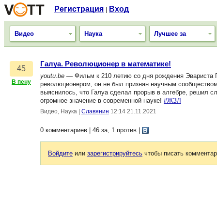
Регистрация
Вход
|
Видео
Наука
Лучшее за
Галуа. Революционер в математике!
45
youtu.be
— Фильм к 210 летию со дня рождения Эвариста 
В пену
революционером, он не был признан научным сообществом 
выяснилось, что Галуа сделал прорыв в алгебре, решил с
огромное значение в современной науке!
#ЖЗЛ
Видео, Наука
|
Славянин
12:14 21.11.2021
0 комментариев | 46 за, 1 против
|
Войдите
или
зарегистрируйтесь
чтобы писать комментар