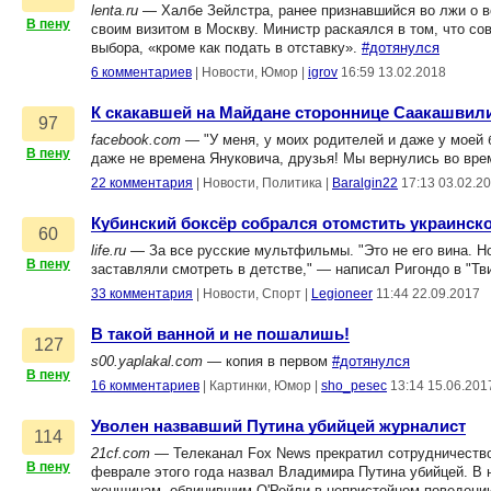
lenta.ru
— Халбе Зейлстра, ранее признавшийся во лжи о в
В пену
своим визитом в Москву. Министр раскаялся в том, что сов
выбора, «кроме как подать в отставку».
#дотянулся
6 комментариев
|
Новости, Юмор
|
igrov
16:59 13.02.2018
К скакавшей на Майдане стороннице Саакашви
97
facebook.com
— "У меня, у моих родителей и даже у моей б
В пену
даже не времена Януковича, друзья! Мы вернулись во вре
22 комментария
|
Новости, Политика
|
Baralgin22
17:13 03.02.2
Кубинский боксёр собрался отомстить украинск
60
life.ru
— За все русские мультфильмы. "Это не его вина. Н
В пену
заставляли смотреть в детстве," — написал Ригондо в "Тв
33 комментария
|
Новости, Спорт
|
Legioneer
11:44 22.09.2017
В такой ванной и не пошалишь!
127
s00.yaplakal.com
— копия в первом
#дотянулся
В пену
16 комментариев
|
Картинки, Юмор
|
sho_pesec
13:14 15.06.201
Уволен назвавший Путина убийцей журналист
114
21cf.com
— Телеканал Fox News прекратил сотрудничество
В пену
феврале этого года назвал Владимира Путина убийцей. В
женщинам, обвинившим О'Рейли в непристойном поведени