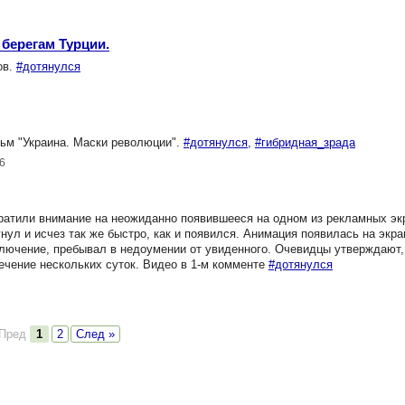
берегам Турции.
ов.
#дотянулся
ьм "Украина. Маски революции".
#дотянулся,
#гибридная_зрада
6
атили внимание на неожиданно появившееся на одном из рекламных эк
нул и исчез так же быстро, как и появился. Анимация появилась на экра
ключение, пребывал в недоумении от увиденного. Очевидцы утверждают,
ечение нескольких суток. Видео в 1-м комменте
#дотянулся
 Пред
1
2
След »