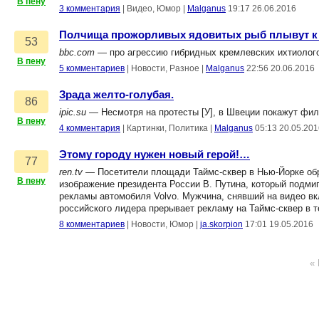
В пену
3 комментария
|
Видео, Юмор
|
Malganus
19:17 26.06.2016
Полчища прожорливых ядовитых рыб плывут к 
53
bbc.com
— про агрессию гибридных кремлевских ихтиолог
В пену
5 комментариев
|
Новости, Разное
|
Malganus
22:56 20.06.2016
Зрада желто-голубая.
86
ipic.su
— Несмотря на протесты [У], в Швеции покажут фил
В пену
4 комментария
|
Картинки, Политика
|
Malganus
05:13 20.05.201
Этому городу нужен новый герой!…
77
ren.tv
— Посетители площади Таймс-сквер в Нью-Йорке обр
В пену
изображение президента России В. Путина, который подмиг
рекламы автомобиля Volvo. Мужчина, снявший на видео в
российского лидера прерывает рекламу на Таймс-сквер в т
8 комментариев
|
Новости, Юмор
|
ja.skorpion
17:01 19.05.2016
«