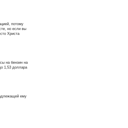
ацией, потому
те, но если вы
есто Христа
сы на бензин на
до 1,53 доллара
надлежащей ему