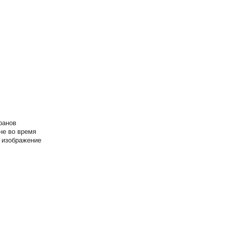
ранов
не во время
 изображение