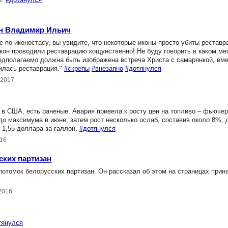
ен Владимир Ильич
по иконостасу, вы увидите, что некоторые иконы просто убиты реставр
он проводили реставрацию кощунственно! Не буду говорить в каком мес
 предполагаемо должна быть изображена встреча Христа с самарянкой, вм
илась реставрация."
#скрепы
#внезапно
#дотянулся
.2017
 в США, есть раненые. Авария привела к росту цен на топливо – фьючер
до максимума в июне, затем рост несколько ослаб, составив около 8%, 
 1,55 доллара за галлон.
#дотянулся
016
ских партизан
отомок белорусских партизан. Он рассказал об этом на страницах при
2016
тянулся