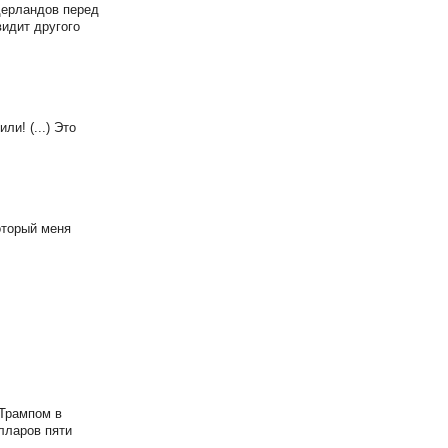
дерландов перед
видит другого
и! (...) Это
оторый меня
Трампом в
лларов пяти