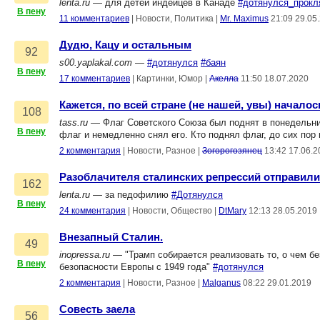
lenta.ru
— для детей индейцев в Канаде
#дотянулся_прокл
В пену
11 комментариев
|
Новости, Политика
|
Mr. Maximus
21:09 29.05
Дудю, Кацу и остальным
92
s00.yaplakal.com
—
#дотянулся
#баян
В пену
17 комментариев
|
Картинки, Юмор
|
Акелла
11:50 18.07.2020
Кажется, по всей стране (не нашей, увы) началос
108
tass.ru
— Флаг Советского Союза был поднят в понедельни
В пену
флаг и немедленно снял его. Кто поднял флаг, до сих по
2 комментария
|
Новости, Разное
|
Зогорогозянец
13:42 17.06.2
Разоблачителя сталинских репрессий отправил
162
lenta.ru
— за педофилию
#Дотянулся
В пену
24 комментария
|
Новости, Общество
|
DtMary
12:13 28.05.2019
Внезапный Сталин.
49
inopressa.ru
— "Трамп собирается реализовать то, о чем б
В пену
безопасности Европы с 1949 года"
#дотянулся
2 комментария
|
Новости, Разное
|
Malganus
08:22 29.01.2019
Совесть заела
56