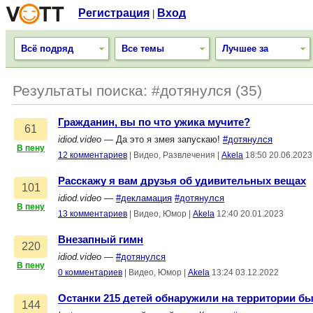
Регистрация
Вход
|
Всё подряд
Все темы
Лучшее за
Результаты поиска: #дотянулся (35)
Гражданин, вы по что ужика мучите?
61
idiod.video
— Да это я змея запускаю!
#дотянулся
В пену
12 комментариев
|
Видео, Развлечения
|
Akela
18:50 20.06.2023
Расскажу я вам друзья об удивительных вещах
101
idiod.video
—
#декламация
#дотянулся
В пену
13 комментариев
|
Видео, Юмор
|
Akela
12:40 20.01.2023
Внезапный гимн
220
idiod.video
—
#дотянулся
В пену
0 комментариев
|
Видео, Юмор
|
Akela
13:24 03.12.2022
Останки 215 детей обнаружили на территории б
144