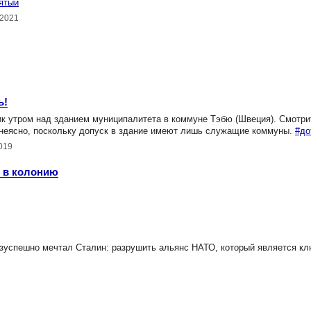
ятый
.2021
ь!
к утром над зданием муниципалитета в коммуне Тэбю (Швеция). Смотр
р неясно, поскольку допуск в здание имеют лишь служащие коммуны.
#до
019
и в колонию
езуспешно мечтал Сталин: разрушить альянс НАТО, который является кл