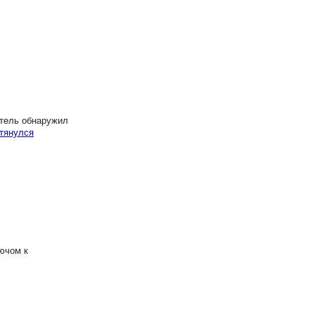
итель обнаружил
тянулся
ючом к