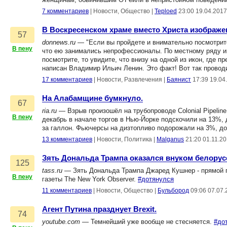
7 комментариев
|
Новости, Общество
|
Teploed
23:00 19.04.2017
В Воскресенском храме вместо Христа изображ
57
donnews.ru
— "Если вы пройдете и внимательно посмотрите 
В пену
что ею занимались непрофессионалы. По местному ряду ик
посмотрите, то увидите, что внизу на одной из икон, где
написан Владимир Ильич Ленин. Это факт! Вот так провод
17 комментариев
|
Новости, Развлечения
|
Баянист
17:39 19.04
На Алабамщине бумкнуло.
67
ria.ru
— Взрыв произошёл на трубопроводе Colonial Pipeline
В пену
декабрь в начале торгов в Нью-Йорке подскочили на 13%, 
за галлон. Фьючерсы на дизтопливо подорожали на 3%, до
13 комментариев
|
Новости, Политика
|
Malganus
21:20 01.11.2
Зять Дональда Трампа оказался внуком белорус
125
tass.ru
— Зять Дональда Трампа Джаред Кушнер - прямой п
В пену
газеты The New York Observer.
#дотянулся
11 комментариев
|
Новости, Общество
|
Бульбород
09:06 07.07.
Агент Путина празднует Brexit.
74
youtube.com
— Темнейший уже вообще не стесняется.
#до