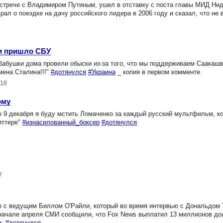
стрече с Владимиром Путиным, ушел в отставку с поста главы МИД Ни
рал о поездке на дачу российского лидера в 2006 году и сказал, что не 
ли пришло СБУ
абушки дома провели обыски из-за того, что мы поддерживаем Саакашвил
мена Сталина!!!"
#дотянулся
#Украина
_ копия в первом комменте
018
ому
о 9 декабря я буду мстить Ломаченко за каждый русский мультфильм, к
иттере"
#изнасилованный_боксер
#дотянулся
7
 с ведущим Биллом O'Райли, который во время интервью с Дональдом 
 начале апреля СМИ сообщили, что Fox News выплатил 13 миллионов до
и.
#дотянулся