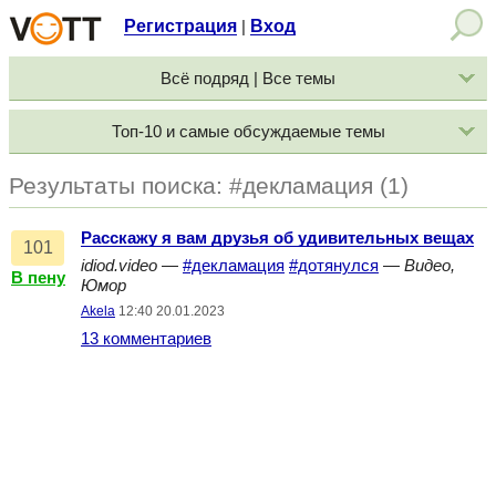
Регистрация
Вход
|
Всё подряд | Все темы
Топ-10 и самые обсуждаемые темы
Результаты поиска: #декламация (1)
Расскажу я вам друзья об удивительных вещах
101
idiod.video
—
#декламация
#дотянулся
—
Видео,
В пену
Юмор
Akela
12:40 20.01.2023
13 комментариев