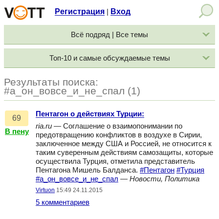
Регистрация
Вход
|
Всё подряд | Все темы
Топ-10 и самые обсуждаемые темы
Результаты поиска:
#а_он_вовсе_и_не_спал (1)
Пентагон о действиях Турции:
69
ria.ru
— Соглашение о взаимопонимании по
В пену
предотвращению конфликтов в воздухе в Сирии,
заключенное между США и Россией, не относится к
таким суверенным действиям самозащиты, которые
осуществила Турция, отметила представитель
Пентагона Мишель Балданса.
#Пентагон
#Турция
#а_он_вовсе_и_не_спал
—
Новости, Политика
Virtuon
15:49 24.11.2015
5 комментариев