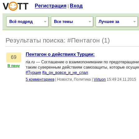
Регистрация
Вход
|
Всё подряд
Все темы
Лучшее за
Результаты поиска: #Пентагон (1)
Пентагон о действиях Турции:
69
ria.ru
— Соглашение о взаимопонимании по предотвращению 
В пену
таким суверенным действиям самозащиты, которые осуще
#Турция
#а_он_вовсе_и_не_спал
5 комментариев
|
Новости, Политика
|
Virtuon
15:49 24.11.2015