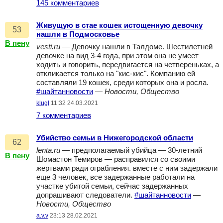
145 комментариев
Живущую в стае кошек истощенную девочку
53
нашли в Подмосковье
В пену
vesti.ru
— Девочку нашли в Талдоме. Шестилетней
девочке на вид 3-4 года, при этом она не умеет
ходить и говорить, передвигается на четвереньках, а
откликается только на "кис-кис". Компанию ей
составляли 19 кошек, среди которых она и росла.
#шайтанновости
—
Новости, Общество
klugl
11:32 24.03.2021
7 комментариев
Убийство семьи в Нижегородской области
62
lenta.ru
— предполагаемый убийца — 30-летний
В пену
Шомастон Темиров — расправился со своими
жертвами ради ограбления. вместе с ним задержали
еще 3 человек, все задержанные работали на
участке убитой семьи, сейчас задержанных
допрашивают следователи.
#шайтанновости
—
Новости, Общество
a.v.v
23:13 28.02.2021