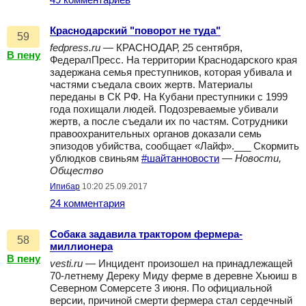
49 комментариев
Краснодарский "поворот не туда"
59
fedpress.ru
— КРАСНОДАР, 25 сентября,
В пену
ФедералПресс. На территории Краснодарского края
задержана семья преступников, которая убивала и
частями съедала своих жертв. Материалы
переданы в СК РФ. На Кубани преступники с 1999
года похищали людей. Подозреваемые убивали
жертв, а после съедали их по частям. Сотрудники
правоохранительных органов доказали семь
эпизодов убийства, сообщает «Лайф».___ Скормить
ублюдков свиньям
#шайтанновости
—
Новости,
Общество
Ипибар
10:20 25.09.2017
24 комментария
Собака задавила трактором фермера-
58
миллионера
В пену
vesti.ru
— Инцидент произошел на принадлежащей
70-летнему Дереку Миду ферме в деревне Хьюиш в
Северном Сомерсете 3 июня. По официальной
версии, причиной смерти фермера стал сердечный