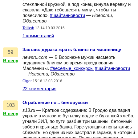
стеклянной кружкой, а под конец кинула веревку и
сказала: «Даю тебе десять минут, чтобы ты
повесился».
#шайтанновости
—
Новости,
Общество
Toliksh
13:14 19.03.2016
1 комментарий
Заставь дурака жрать блины на масленицу
59
newsru.com
— В Воронеже мужик насмерть
В пену
подавился блином во время празднования
Масленицы.
#весёлые_конкурсы
#шайтанновости
—
Новости, Общество
Otger
15:16 13.03.2016
22 комментария
Ограбление по... белорусски
103
s13.ru
— Краткое содержание: В Гродно два парня
В пену
украли в магазине бутылку водки с буханкой хлеба,
угнали ЗИЛ, по пути разбив три машины, бетонный
забор и крыльцо банка. Горе-угонщики попытались
сбежать, но один из них застрял в гараже, в который