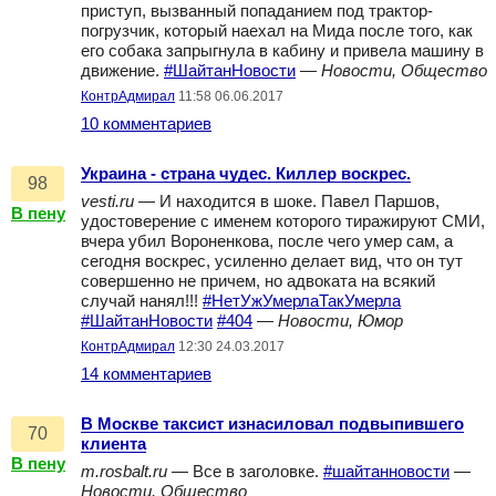
приступ, вызванный попаданием под трактор-
погрузчик, который наехал на Мида после того, как
его собака запрыгнула в кабину и привела машину в
движение.
#ШайтанНовости
—
Новости, Общество
КонтрАдмирал
11:58 06.06.2017
10 комментариев
Украина - страна чудес. Киллер воскрес.
98
vesti.ru
— И находится в шоке. Павел Паршов,
В пену
удостоверение с именем которого тиражируют СМИ,
вчера убил Вороненкова, после чего умер сам, а
сегодня воскрес, усиленно делает вид, что он тут
совершенно не причем, но адвоката на всякий
случай нанял!!!
#НетУжУмерлаТакУмерла
#ШайтанНовости
#404
—
Новости, Юмор
КонтрАдмирал
12:30 24.03.2017
14 комментариев
В Москве таксист изнасиловал подвыпившего
70
клиента
В пену
m.rosbalt.ru
— Все в заголовке.
#шайтанновости
—
Новости, Общество