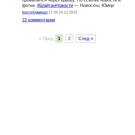
провалился через крышу. По ссылке новость и
фотки.
#ШайтанНовости
—
Новости, Юмор
КонтрАдмирал
17:34 10.12.2015
22 комментария
« Пред
1
2
След »