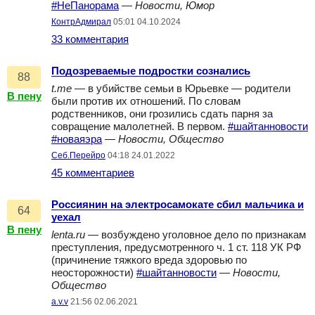
#НеПанорама
—
Новости, Юмор
КонтрАдмирал
05:01 04.10.2024
33 комментария
Подозреваемые подростки сознались
88
t.me
— в убийстве семьи в Юрьевке — родители
В пену
были против их отношений. По словам
родственников, они грозились сдать парня за
совращение малолетней. В первом.
#шайтанновости
#новаяэра
—
Новости, Общество
Сeб.Перейро
04:18 24.01.2022
45 комментариев
Россиянин на электросамокате сбил мальчика и
64
уехал
В пену
lenta.ru
— возбуждено уголовное дело по признакам
преступления, предусмотренного ч. 1 ст. 118 УК РФ
(причинение тяжкого вреда здоровью по
неосторожности)
#шайтанновости
—
Новости,
Общество
a.v.v
21:56 02.06.2021