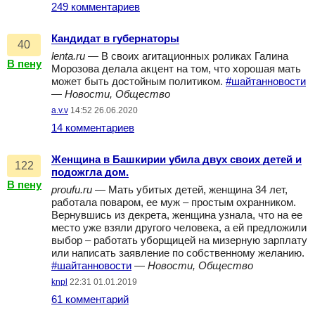
249 комментариев
Кандидат в губернаторы
40
lenta.ru
— В своих агитационных роликах Галина
В пену
Морозова делала акцент на том, что хорошая мать
может быть достойным политиком.
#шайтанновости
—
Новости, Общество
a.v.v
14:52 26.06.2020
14 комментариев
Женщина в Башкирии убила двух своих детей и
122
подожгла дом.
В пену
proufu.ru
— Мать убитых детей, женщина 34 лет,
работала поваром, ее муж – простым охранником.
Вернувшись из декрета, женщина узнала, что на ее
место уже взяли другого человека, а ей предложили
выбор – работать уборщицей на мизерную зарплату
или написать заявление по собственному желанию.
#шайтанновости
—
Новости, Общество
knpl
22:31 01.01.2019
61 комментарий