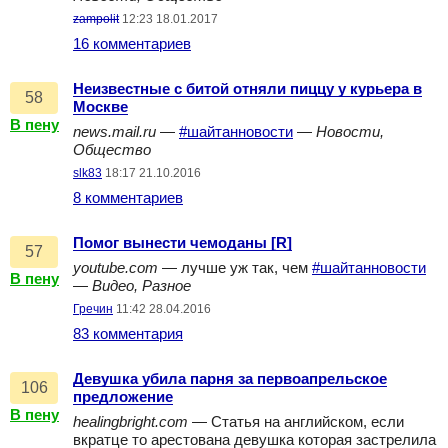
zampolit
12:23 18.01.2017
16 комментариев
Неизвестные с битой отняли пиццу у курьера в
58
Москве
В пену
news.mail.ru
—
#шайтанновости
—
Новости,
Общество
slk83
18:17 21.10.2016
8 комментариев
Помог вынести чемоданы [R]
57
youtube.com
— лучше уж так, чем
#шайтанновости
В пену
—
Видео, Разное
Гречин
11:42 28.04.2016
83 комментария
Девушка убила парня за первоапрельское
106
предложение
В пену
healingbright.com
— Статья на английском, если
вкратце то арестована девушка которая застрелила