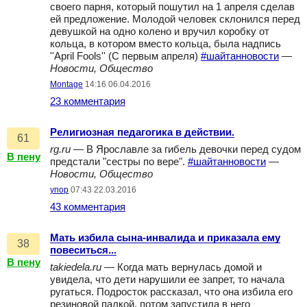
своего парня, который пошутил на 1 апреля сделав
ей предложение. Молодой человек склонился перед
девушкой на одно колено и вручил коробку от
кольца, в котором вместо кольца, была надпись
''April Fools'' (С первым апреля)
#шайтанновости
—
Новости, Общество
Montage
14:16 06.04.2016
23 комментария
Религиозная педагогика в действии.
61
rg.ru
— В Ярославле за гибель девочки перед судом
В пену
предстали "сестры по вере".
#шайтанновости
—
Новости, Общество
упор
07:43 22.03.2016
43 комментария
Мать избила сына-инвалида и приказала ему
38
повеситься...
В пену
takiedela.ru
— Когда мать вернулась домой и
увидела, что дети нарушили ее запрет, то начала
ругаться. Подросток рассказал, что она избила его
резиновой палкой, потом запустила в него