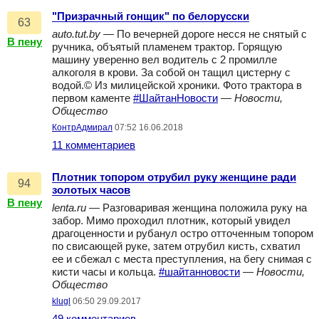
"Призрачный гонщик" по белорусски
63
auto.tut.by
— По вечерней дороге несся не снятый с
В пену
ручника, объятый пламенем трактор. Горящую
машину уверенно вел водитель с 2 промилле
алкоголя в крови. За собой он тащил цистерну с
водой.© Из милицейской хроники. Фото трактора в
первом каменте
#ШайтанНовости
—
Новости,
Общество
КонтрАдмирал
07:52 16.06.2018
11 комментариев
Плотник топором отрубил руку женщине ради
94
золотых часов
В пену
lenta.ru
— Разговаривая женщина положила руку на
забор. Мимо проходил плотник, который увидел
драгоценности и рубанул остро отточенным топором
по свисающей руке, затем отрубил кисть, схватил
ее и сбежал с места преступления, на бегу снимая с
кисти часы и кольца.
#шайтанновости
—
Новости,
Общество
klugl
06:50 29.09.2017