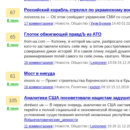
Российский корабль стрелял по украинскому во
67
rusvesna.su
— Об этом сообщают украинские СМИ со ссыл
В пену
17 комментариев
|
Новости, Общество
|
Ухум Бухеев
14:40 01.0
Глоток обжигающей правдЪ из АТО
65
from-ua.com
— Колонну, в которой мы шли, разбросало силь
В пену
кого-то заставляли копать себе яму, а потом расстреливал
совершенно диких историй. И в самом плену людей душили
разминирования полей самого по себе очень хватало. Мож
16 комментариев
|
Новости, Общество
|
Legioneer
10:59 24.12.
Мост в никуда
61
inosmi.ru
— Проект строительства Керченского моста в Кр
В пену
16 комментариев
|
Новости, Политика
|
exolon
09:10 15.12.2016
Аналитики США посоветовали нацистам задуши
105
donbass.ua
— В первую очередь аналитики из США настаива
В пену
перейти к полной социальной и экономической блокаде не
усложнение существования жителей незаконных республик 
#общечеловеческие_ценности
11 комментариев
|
Новости, Общество
|
Legioneer
19:16 11.12.2