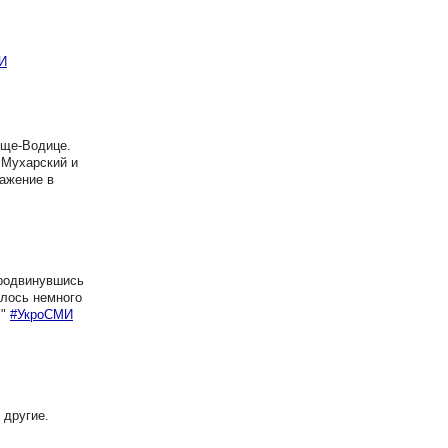
И
уще-Водице.
 Мухарский и
ражение в
продвинувшись
алось немного
."
#УкроСМИ
 другие.