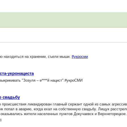
но находиться на хранении, съели мыши.
#укросми
ста-укронациста
ыкрикивать "Зозуля – е****й нацист".#укроСМИ
ю свадьбу
о происшествия ликвидирован главный сержант одной из самых агресси
к попал в аварию, когда ехал на собственную свадьбу. Лищук расстрел
ы оказывались жители населенных пунктов Докучаевск и Верхнеторецкое
8