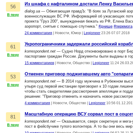
Из шкафа с нафталином достали Ленку Василье
56
dialog.ua
— Обжигающая правдЪ: "В боях за Луганский аэро
В пену
военнослужащих ВС РФ. Информацией об ужасающих потеря
проекта "Груз 200", вынужденная бежать из РФ, Елена Ва
аэропорт, снятые с помощью спутника."
#днище
#перемога
24 комментария
|
Новости, Юмор
|
Legioneer
23:26 07.07.2018
Укропограничники задержали российский кораб
61
korrespondent.net
— Судно Норд отконвоировано в порт Берд
В пену
паспортами граждан России. Документы были выданы в го
15 комментариев
|
Новости, Общество
|
Legioneer
11:24 26.03.
Отменен приговор поджигавшему авто "сепарати
53
korrespondent.net
— В 2014 году мужчина в Рубежном высле
В пену
упыря суд первой инстанции приговорил к 10 годам лишен
чтобы стать свидетелями рассмотрения апелляции и подде
решение: "Приговор отменить и назначить новое рассмотре
4 комментария
|
Новости, Общество
|
Legioneer
10:56 01.12.201
Масштабную операцию ВСУ сорвал пост в соцсе
81
korrespondent.net
— Оказывается, сверх секретную и мега-
В пену
пост в фейсбучике тупого волонтера. А то бы они весь мир