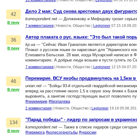
10 комментариев
|
Новости, Общество
|
Legioneer
06:52 25.11.
Дело 2 мая: Суд снова арестовал двух фигурант
42
korrespondent.net
— Долженкову и Мефедову грозит серьез
В пену
7 комментариев
|
Новости, Общество
|
Legioneer
07:15 19.09.20
Автор плаката о рус. языке: "Это был такой пор
36
kp.ua
— "Сейчас Иван Гранаткин является директором воен
В пену
Плакат о русском языке он нарисовал для "Украинского кон
Елизавета Бельская. 28 мая, когда Мухарский написал в Ф
комментариях. А добрые люди возьми и пусти гулять по С
7 комментариев
|
Новости, Общество
|
Legioneer
12:15 04.07.20
Перемирие. ВСУ якобы продвинулись на 1,5км в 
46
unian.net
— "Бойцы 93-й отдельной гвардейской механизир
В пену
вперед на расстояние около 1,5 в серую зону ближе к Бах
выровнять, а занятие господствующих высот позволило лу
#перемирие
#безпалева
2 комментария
|
Новости, Общество
|
Legioneer
19:16 05.06.201
"Парад победы" - лидер по запросам в украинск
134
korrespondent.net
— Также в списке лидеров среди сегодняш
В пену
#перемога
#колесогенотьбы
#укросми