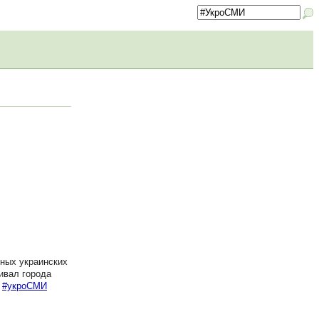
вных украинских
ивал города
.
#укроСМИ