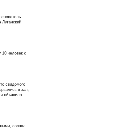
основатель
а Луганский
 10 человек с
это свидомого
орвались в зал,
 и объявила
нными, сорвал