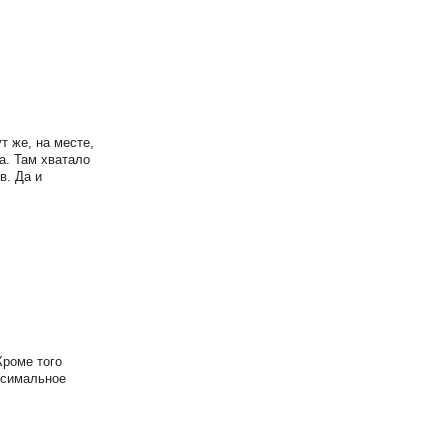
т же, на месте,
а. Там хватало
в. Да и
Кроме того
ксимальное