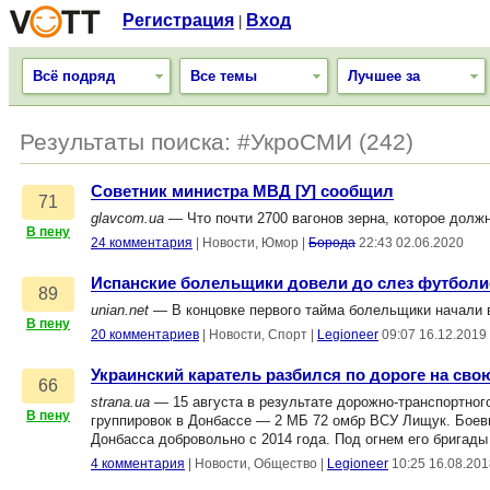
Регистрация
Вход
|
Всё подряд
Все темы
Лучшее за
Результаты поиска: #УкроСМИ (242)
Советник министра МВД [У] сообщил
71
glavcom.ua
— Что почти 2700 вагонов зерна, которое долж
В пену
24 комментария
|
Новости, Юмор
|
Борода
22:43 02.06.2020
Испанские болельщики довели до слез футболи
89
unian.net
— В концовке первого тайма болельщики начали в
В пену
20 комментариев
|
Новости, Спорт
|
Legioneer
09:07 16.12.2019
Украинский каратель разбился по дороге на сво
66
strana.ua
— 15 августа в результате дорожно-транспортног
В пену
группировок в Донбассе — 2 МБ 72 омбр ВСУ Лищук. Боеви
Донбасса добровольно с 2014 года. Под огнем его бригад
4 комментария
|
Новости, Общество
|
Legioneer
10:25 16.08.201