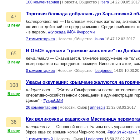
100 комментариев
|
Новости, Общество
|
litlero
14:22 09.05.2017
Торговая блокада добралась до Харьковской об
47
korrespondent.net
— По словам местных жителей, активисты
В пену
активных действий не предпринимают. Среди прибывших лю
- в первом.
#блокада
#404
#укросми
7 комментариев
|
Новости, Общество
|
buba
18:47 12.03.2017
В ОБСЕ сделали "громкое заявление" по Донбас
65
news.mail.ru
— Оказывается, тяжелое вооружение не только
В пену
возвращается на передовые позиции. Виноваты в этом, сам
0 комментариев
|
Новости, Общество
|
Legioneer
14:09 10.03.20
Ужасы оккупации: крымчане жалуются на горячи
108
ru.krymr.com
— "Жители Симферополя после потепления ста
В пену
оперативно-хозяйственном совещании в администрации гор
Демин" -
#укроСМИ
26 комментариев
|
Новости, Юмор
|
annescis
11:32 08.03.2017
Как великоукры кацапскую Масленицу перемога
36
ru.espreso.tv
— Основной посыл: Блины печь украинцев заст
В пену
Укров еще со времен копки Черного моря.
#дблбл
#сказки_
1 комментарий
|
Новости, Юмор
|
Legioneer
16:50 23.02.2017