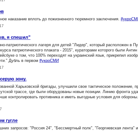
2017
ов
ное наказание вплоть до пожизненного тюремного заключения.
#укроСМ
17
ыв, я спешил"
но-патриотического лагеря для детей "Лидер", который расположен в П
курса патриотического плаката - 2015", кураторами которого были Антин
ейсбуке о том, что 100% переходят на украинский язык, прикрепил изоб
ети." Дубль в первом
#укроСМИ
17
серую зону.
ованной Харьковской бригады, улучшили свое тактическое положение, 
мутской трассе, где были оборудованы новые позиции. Линию фронта уд
чше контролировать противника и иметь выгодные условия для обороны
7
ом гугле
них запросов: "Россия 24", "Бессмертный полк", "Георгиевская лента" и