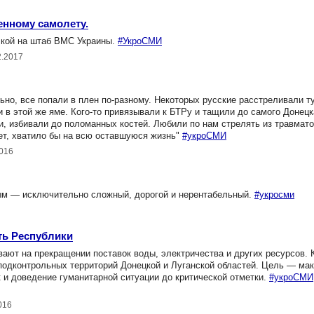
енному самолету.
кой на штаб ВМС Украины.
#УкроСМИ
2.2017
но, все попали в плен по-разному. Некоторых русские расстреливали ту
и в этой же яме. Кого-то привязывали к БТРу и тащили до самого Донецк
, избивали до поломанных костей. Любили по нам стрелять из травмато
ет, хватило бы на всю оставшуюся жизнь"
#укроСМИ
2016
ым — исключительно сложный, дорогой и нерентабельный.
#укросми
ть Республики
ют на прекращении поставок воды, электричества и других ресурсов. 
 подконтрольных территорий Донецкой и Луганской областей. Цель — ма
и доведение гуманитарной ситуации до критической отметки.
#укроСМИ
016