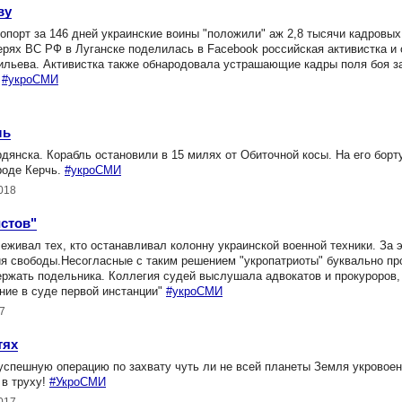
ву
порт за 146 дней украинские воины "положили" аж 2,8 тысячи кадровых
х ВС РФ в Луганске поделилась в Facebook российская активистка и 
сильева. Активистка также обнародовала устрашающие кадры поля боя з
#укроСМИ
ль
янска. Корабль остановили в 15 милях от Обиточной косы. На его борту
роде Керчь.
#укроСМИ
2018
стов"
живал тех, кто останавливал колонну украинской военной техники. За 
ия свободы.Несогласные с таким решением "укропатриоты" буквально пр
ржать подельника. Коллегия судей выслушала адвокатов и прокуроров,
ние в суде первой инстанции"
#укроСМИ
7
тях
успешную операцию по захвату чуть ли не всей планеты Земля укровое
 в труху!
#УкроСМИ