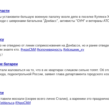
ласти
 установили большую военную палатку возле депо в поселке Купянск-У
ди с шевронами батальона "Донбасс", активисты "ОУН" и ветераны АТО.
су
 не отведено от линии соприкосновения на Донбассе, но и ранее отвед
и знаете кто.
#укроСМИ
#кэпочевидность
#обсешник_ху
17
е батареи
ли жаловаться на то, что в их квартирах слишком сильно топят. Об эт
ода, подконтрольной России, заявил глава департамента городского хо
ли
авили москали (скорее всего лично Сталин), а вареники это праздничн
Геббельса
#УкроСМИ