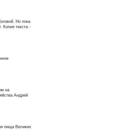
зловой. Но пока
 Копия текста -
енное
ом на
зяйства Андрей
ая пища Великих