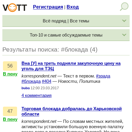
Регистрация
Вход
|
Всё подряд | Все темы
Топ-10 и самые обсуждаемые темы
Результаты поиска: #блокада (4)
Вна [У] на треть подняли закупочную цену на
56
уголь для ТЭЦ
В пену
korrespondent.net
— Текст в первом.
#зрада
#блокада
#404
—
Новости, Политика
buba
12:00 23.03.2017
4 комментария
Торговая блокада добралась до Харьковской
47
области
В пену
korrespondent.net
— По словам местных жителей,
активисты установили большую военную палатку