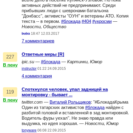
возле депо в поселке Купянск-Узловой. Но пока
активных действий не предпринимают. Среди
прибывших люди с шевронами батальона
"Донбасс", активисты "ОУН" и ветераны АТО. Копия
текста -- в первом.
#блокада
#404
#укросми
—
Новости, Общество
buba
18:47 12.03.2017
7 комментариев
Ответные меры [R]
227
ipic.su
—
#блокада
—
Картинки, Юмор
В пену
instructor
01:22 24.09.2015
4 комментария
Споткнулся человек, упал задницей на
119
монтировку - бывает ...
В пену
twitter.com
—
Виталий Рольщиков
: "#БлокадаКрыма
Один из татарских активистов
#блокада
найден с
разбитой головой и вставленной в зад монтировкой.
Водитель фуры уехал". Не знаю правда или
выдумка, но идея хорошая. —
Новости, Юмор
tonyware
06:08 22.09.2015