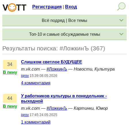
Регистрация
Вход
|
Всё подряд | Все темы
Топ-10 и самые обсуждаемые темы
Результаты поиска: #ЛожкинЪ (367)
Слишком светлое БУДУЩЕЕ
34
m.vk.com
—
#ЛожкинЪ
—
Новости, Культура
В пену
igrov
15:39 08.05.2026
4 комментария
У работников культуры в понедельник -
44
выходной
В пену
m.vk.com
—
#ЛожкинЪ
—
Картинки, Юмор
igrov
17:45 24.05.2025
1 комментарий