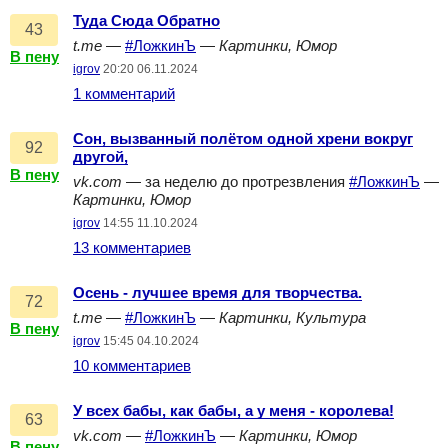
Туда Сюда Обратно
43
t.me
—
#ЛожкинЪ
—
Картинки, Юмор
В пену
igrov
20:20 06.11.2024
1 комментарий
Сон, вызванный полётом одной хрени вокруг
92
другой,
В пену
vk.com
— за неделю до протрезвления
#ЛожкинЪ
—
Картинки, Юмор
igrov
14:55 11.10.2024
13 комментариев
Осень - лучшее время для творчества.
72
t.me
—
#ЛожкинЪ
—
Картинки, Культура
В пену
igrov
15:45 04.10.2024
10 комментариев
У всех бабы, как бабы, а у меня - королева!
63
vk.com
—
#ЛожкинЪ
—
Картинки, Юмор
В пену