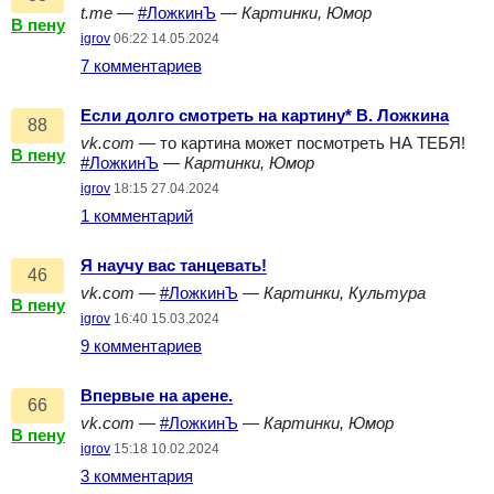
t.me
—
#ЛожкинЪ
—
Картинки, Юмор
В пену
igrov
06:22 14.05.2024
7 комментариев
Если долго смотреть на картину* В. Ложкина
88
vk.com
— то картина может посмотреть НА ТЕБЯ!
В пену
#ЛожкинЪ
—
Картинки, Юмор
igrov
18:15 27.04.2024
1 комментарий
Я научу вас танцевать!
46
vk.com
—
#ЛожкинЪ
—
Картинки, Культура
В пену
igrov
16:40 15.03.2024
9 комментариев
Впервые на арене.
66
vk.com
—
#ЛожкинЪ
—
Картинки, Юмор
В пену
igrov
15:18 10.02.2024
3 комментария