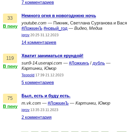
7 комментариев
Немного огня в новогоднюю ночь
33
youtube.com
— Пикник, Светлана Сурганова и Вася
В пену
#ЛожкинЪ
#новый_год
—
Видео, Медиа
igrov
20:25 31.12.2023
14 комментариев
Хватит заниматься ерундой!
119
sun9-14.userapi.com
—
#Ложкинъ
/
дубль
—
В пену
Картинки, Юмор
Teopold
17:39 21.12.2023
5 комментариев
Был, есть и буду есть.
75
m.vk.com
—
#ЛожкинЪ
—
Картинки, Юмор
В пену
igrov
13:35 23.11.2023
2 комментария