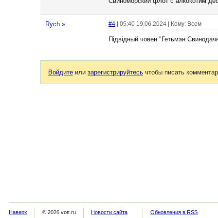
Свиноморский флот с алкокотим де
Rych
»
#4
| 05:40 19.06.2024 | Кому: Всем
Пiдвiдный човен "Гетьмэн Свинодачн
Войдите
или
зарегистрируйтесь
чтобы писать комментар
Наверх
© 2026 vott.ru
Новости сайта
Обновления в RSS