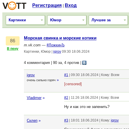
Регистрация
Вход
|
Картинки
Юмор
Лучшее за
Морская свинка и морские котики
86
m.vk.com
—
#ЛожкинЪ
В пену
Картинки, Юмор
|
igrov
09:30 18.06.2024
4 комментария | 90 за, 4 против
|
igrov
#1
| 09:30 18.06.2024 | Кому: Всем
»
очень сильно горяч
[censored]
Vladimer
»
#2
| 11:26 18.06.2024 | Кому: Всем
Ну и как это не запенить?
Склеп
»
#3
| 18:01 18.06.2024 | Кому:
igrov