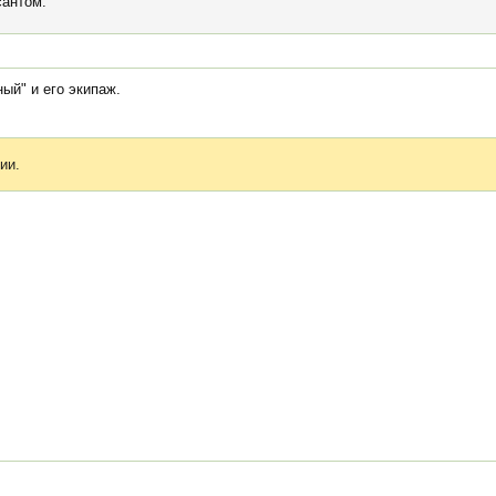
сантом.
ый" и его экипаж.
ии.