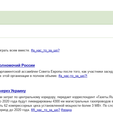
играть всем вместе.
#а_нас_то_за_шо?
полномочий России
рламентской ассамблеи Совета Европы после того, как участники засед
х этой организации в полном объеме.
#а_нас-то_за_шо?!
через Украину
 затрат по центральному коридору, передает корреспондент «Газеты.Ru
 2020 года будут ликвидированы 4300 км магистральных газопроводов 
ыть 62 компрессорных цеха установленной мощности более 3 МВт. По с
ериод до 2020 года.
#А_нас_то_за_шо?
#зрада