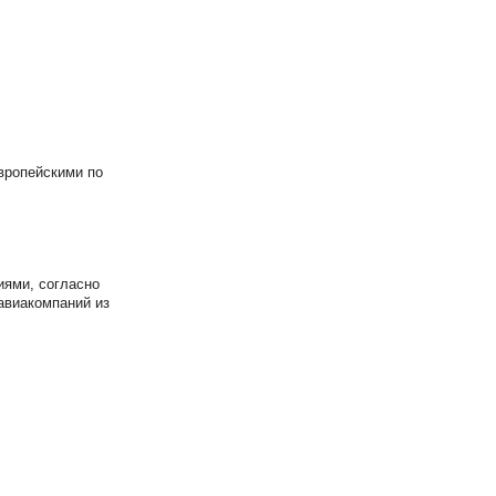
вропейскими по
иями, согласно
авиакомпаний из