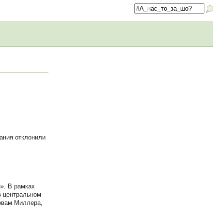
ания отклонили
». В рамках
в центральном
ловам Миллера,