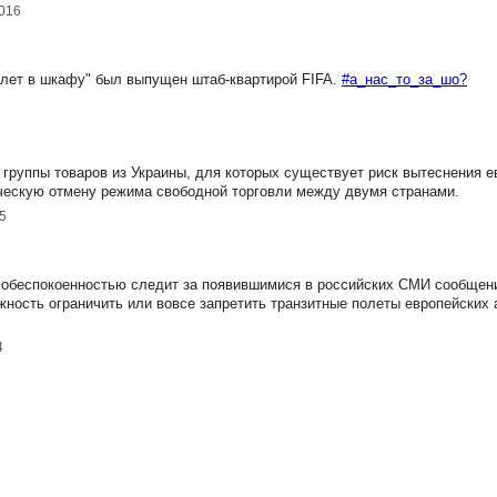
2016
лет в шкафу" был выпущен штаб-квартирой FIFA.
#а_нас_то_за_шо?
группы товаров из Украины, для которых существует риск вытеснения е
ическую отмену режима свободной торговли между двумя странами.
5
с обеспокоенностью следит за появившимися в российских СМИ сообщен
ность ограничить или вовсе запретить транзитные полеты европейских 
4