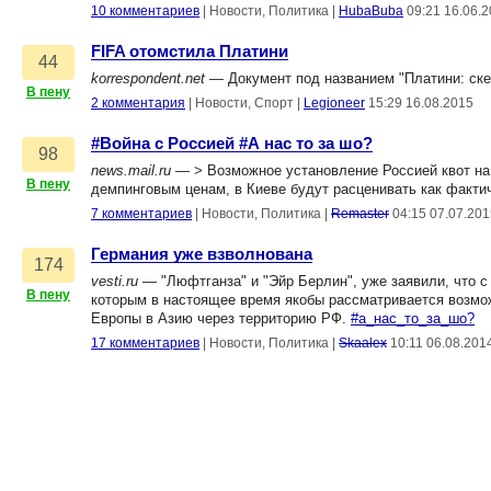
10 комментариев
|
Новости, Политика
|
HubaBuba
09:21 16.06.
FIFA отомстила Платини
44
korrespondent.net
— Документ под названием "Платини: ске
В пену
2 комментария
|
Новости, Спорт
|
Legioneer
15:29 16.08.2015
#Война с Россией #А нас то за шо?
98
news.mail.ru
— > Возможное установление Россией квот на 
В пену
демпинговым ценам, в Киеве будут расценивать как факт
7 комментариев
|
Новости, Политика
|
Remaster
04:15 07.07.201
Германия уже взволнована
174
vesti.ru
— "Люфтганза" и "Эйр Берлин", уже заявили, что 
В пену
которым в настоящее время якобы рассматривается возмож
Европы в Азию через территорию РФ.
#а_нас_то_за_шо?
17 комментариев
|
Новости, Политика
|
Skaalex
10:11 06.08.201