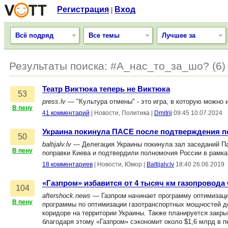
Регистрация
Вход
|
Всё подряд
Все темы
Лучшее за
Результаты поиска: #А_нас_то_за_шо? (6)
Театр Виктюка теперь не Виктюка
53
press.lv
— "Культура отмены" - это игра, в которую можно 
В пену
41 комментарий
|
Новости, Политика
|
Dmitrij
09:45 10.07.2024
Украина покинула ПАСЕ после подтверждения 
50
baltijalv.lv
— Делегация Украины покинула зал заседаний Па
В пену
поправки Киева и подтвердили полномочия России в рамка
18 комментариев
|
Новости, Юмор
|
Baltijalv.lv
18:40 26.06.2019
«Газпром» избавится от 4 тысяч км газопровода 
104
aftershock.news
— Газпром начинает программу оптимизации
В пену
программы по оптимизации газотранспортных мощностей до
коридоре на территории Украины. Также планируется закр
благодаря этому «Газпром» сэкономит около $1,6 млрд в п