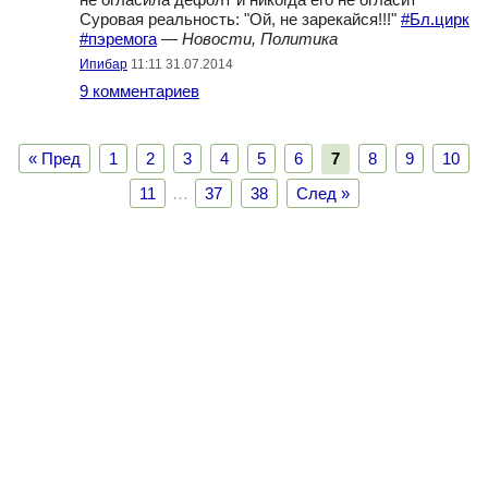
не огласила дефолт и никогда его не огласит"
Суровая реальность: "Ой, не зарекайся!!!"
#Бл.цирк
#пэремога
—
Новости, Политика
Ипибар
11:11 31.07.2014
9 комментариев
« Пред
1
2
3
4
5
6
7
8
9
10
11
…
37
38
След »