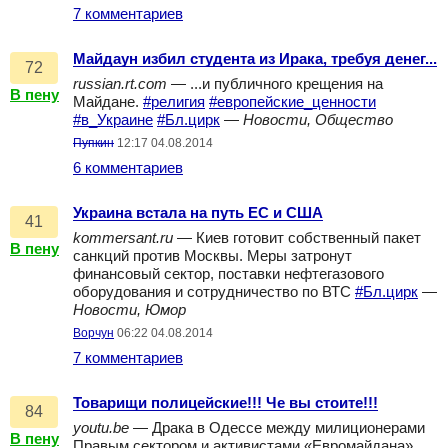
7 комментариев
Майдаун избил студента из Ирака, требуя денег...
72
russian.rt.com
— ...и публичного крещения на
В пену
Майдане.
#религия
#европейские_ценности
#в_Украине
#Бл.цирк
—
Новости, Общество
Пупкин
12:17 04.08.2014
6 комментариев
Украина встала на путь ЕС и США
41
kommersant.ru
— Киев готовит собственный пакет
В пену
санкций против Москвы. Меры затронут
финансовый сектор, поставки нефтегазового
оборудования и сотрудничество по ВТС
#Бл.цирк
—
Новости, Юмор
Ворчун
06:22 04.08.2014
7 комментариев
Товарищи полицейские!!! Че вы стоите!!!
84
youtu.be
— Драка в Одессе между милиционерами
В пену
Правым сектором и активистами «Евромайдана»