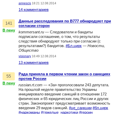
annescis
18:21 12.08.2014
14 комментариев
Данные расследования по B777 обнародуют при
141
согласии сторон
В пену
kommersant.ru
— Следователи и бандиты
подписали соглашение, о том, что результаты
следствия обнародуют только при согласии (с
результатами?) бандитов.
#Бл.цирк
—
Новости,
Общество
visionary
16:49 12.08.2014
13 комментариев
Рада приняла в первом чтении закон о санкциях
55
против России
В пену
russian.rt.com
— «За» проголосовали 243 депутата.
На прошлой неделе правительство Украины
инициировало введение санкций в отношении 172
физических и 65 юридических лиц России и других
стран. Законопроект предусматривает возможность
введения 29 видов санкций.
#це_санкции
#бл.цирк
#наркоманы
#тяжелые_наркотики
#героин