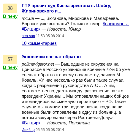
ГПУ просит суд Киева арестовать Шойгу,
88
Жириновского и...
В пену
rbc.ua
— ..., Зюганова, Миронова и Малафеева.
Воронок уже выслали? Только в юмор.
#наркоманы,
#Бл.цирк
—
Новости, Юмор
ben-son
11:53 05.08.2014
10 комментариев
Укровояки спешат обратно
57
politnavigator.net
— Вышедшие из окружения на
В пену
Донбассе в Россию украинские военные 72-й бр уже
спешат обратно к своему начальству, заявил М.
Коваль. «У нас несколько раз были такие случаи,
когда с разрешения руководства АТО… А им,
соответственно, дал команду, разрешение на это
президент Украины... Мы отправляли наших бойцов
и командиров на смежную территорию – РФ. Такие
случаи мы помним три недели назад, когда наши
военные были отправлены в одну из больниц, а
потом эвакуированы через Ростов-на-Дону»
#Бл.цирк
—
Новости, Политика
Ипибар
05:55 05.08.2014