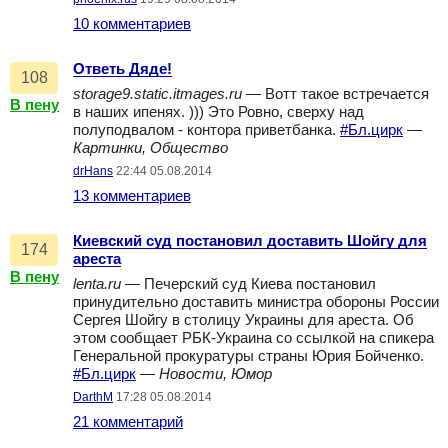
10 комментариев
Ответь Дяде!
108
storage9.static.itmages.ru
— Вотт такое встречается
В пену
в наших ипенях. ))) Это Ровно, сверху над
полуподвалом - контора приветбанка.
#Бл.цирк
—
Картинки, Общество
drHans
22:44 05.08.2014
13 комментариев
Киевский суд постановил доставить Шойгу для
174
ареста
В пену
lenta.ru
— Печерский суд Киева постановил
принудительно доставить министра обороны России
Сергея Шойгу в столицу Украины для ареста. Об
этом сообщает РБК-Украина со ссылкой на спикера
Генеральной прокуратуры страны Юрия Бойченко.
#Бл.цирк
—
Новости, Юмор
DarthM
17:28 05.08.2014
21 комментарий