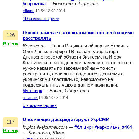
#пэрэмоха
—
Новости, Общество
Vikand
10:54 12.08.2014
10 комментариев
Ляшко намекает ,что коломойского необходимо
126
расстрелять
В пену
lifenews.ru
— Глава Радикальной партии Украины
Олег Ляшко в эфире ТВ назвал губернатора
Днепропетровской области бизнесмена Игоря
Коломойского мародёром и намекнул на то, что его
нужно наказать по законам войны – то есть
расстрелять, если он не поделится деньгами с
украинскими властями. (с) невозможно не
поддержать г-на ляшко в данном начинании.
#Бл.цирк
—
Видео, Общество
честный
14:05 10.08.2014
9 комментариев
Ополченцы дискредитируют УкрСМИ
117
ic.pics.livejournal.com
—
#бл.цирк
#наркоманы
#404
В пену
—
Картинки, Юмор