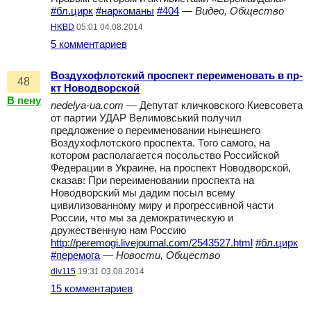
#бл.цирк
#наркоманы
#404
—
Видео, Общество
HKBD
05:01 04.08.2014
5 комментариев
Воздухофлотский проспект переименовать в пр-
48
кт Новодворской
В пену
nedelya-ua.com
— Депутат кличковского Киевсовета
от партии УДАР Велимовський получил
предложение о переименовании нынешнего
Воздухофлотского проспекта. Того самого, на
котором располагается посольство Российской
Федерации в Украине, на проспект Новодворской,
сказав: При переименовании проспекта на
Новодворский мы дадим посыл всему
цивилизованному миру и прогрессивной части
России, что мы за демократическую и
дружественную нам Россию
http://peremogi.livejournal.com/2543527.html
#бл.цирк
#перемога
—
Новости, Общество
div115
19:31 03.08.2014
15 комментариев