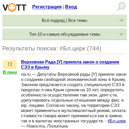
Регистрация
Вход
|
Всё подряд | Все темы
Топ-10 и самые обсуждаемые темы
Результаты поиска: #Бл.цирк (744)
Верховная Рада [У] приняла закон о создании
72
СЭЗ в Крыму
В пену
ria.ru
— Депутаты Верховной рады [У] приняли закон
о создании свободной экономической зоны в Крыму.
Законом предлагается создать специальную СЭЗ в
пределах п-ова Крым сроком на 10 лет, определить
особенности осуществления там экон. деят-сти,
урегулировать отдельные отношения между физ. и
юр. лицами. Согласно закону, на территории СЭЗ
может применяться мультивалютный режим, оплата
стоимости товара может приниматься как в гривне,
так и в валютах иностранных государств. -
#Бл.цирк
—
Новости, Политика