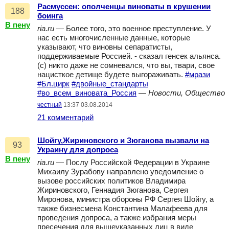
Расмуссен: ополченцы виноваты в крушении
188
боинга
В пену
ria.ru
— Более того, это военное преступление. У
нас есть многочисленные данные, которые
указывают, что виновны сепаратисты,
поддерживаемые Россией. - сказал генсек альянса.
(с) никто даже не сомневался, что вы, твари, свое
нацисткое детище будете выгораживать.
#мрази
#Бл.цирк
#двойные_стандарты
#во_всем_виновата_Россия
—
Новости, Общество
честный
13:37 03.08.2014
21 комментарий
Шойгу,Жириновского и Зюганова вызвали на
93
Украину для допроса
В пену
ria.ru
— Послу Российской Федерации в Украине
Михаилу Зурабову направлено уведомление о
вызове российских политиков Владимира
Жириновского, Геннадия Зюганова, Сергея
Миронова, министра обороны РФ Сергея Шойгу, а
также бизнесмена Константина Малафеева для
проведения допроса, а также избрания меры
пресечения для вышеуказанных лиц в виде