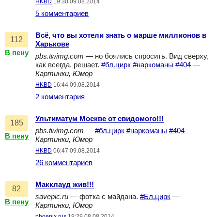
HKBD
19:30 09.08.2014
5 комментариев
Всё, что вы хотели знать о марше миллионов в
112
Харькове
В пену
pbs.twimg.com
— но боялись спросить. Вид сверху,
как всегда, решает.
#бл.цирк
#наркоманы
#404
—
Картинки, Юмор
HKBD
16:44 09.08.2014
2 комментария
Ультиматум Москве от свидомого!!!
185
pbs.twimg.com
—
#бл.цирк
#наркоманы
#404
—
В пену
Картинки, Юмор
HKBD
06:47 09.08.2014
26 комментариев
Макклауд жив!!!
82
savepic.ru
— фотка с майдана.
#Бл.цирк
—
В пену
Картинки, Юмор
phoenix.rus
19:29 08.08.2014