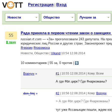
Регистрация
Вход
|
Новости
Общество
Лучшее за
Рада приняла в первом чтении закон о санкциях
55
russian.rt.com
— «За» проголосовали 243 депутата. На про
В пену
юридических лиц России и других стран. Законопроект пр
#героин
#пэрэмоха
Новости, Общество
|
Vikand
10:54 12.08.2014
10 комментариев | 55 за, 0 против
|
Ворчун
»
#1
| 10:55 12.08.2014 | Кому: Всем
А где #бл.цирк? Где #наркоманы?
den_fmj
»
#2
| 10:56 12.08.2014 | Кому:
Ворчун
> А где #бл.цирк? Где #наркоманы?
тут уже #ссанькции пошли, ждем ко