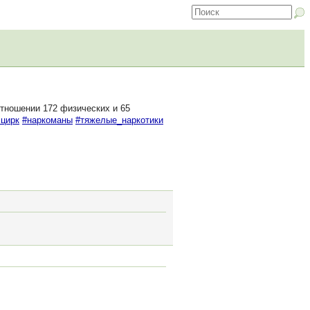
тношении 172 физических и 65
.цирк
#наркоманы
#тяжелые_наркотики