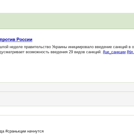
 против России
шлой неделе правительство Украины инициировало введение санкций в о
едусматривает возможность введения 29 видов санкций.
#це_санкции
#бл
гда #сранькции начнутся