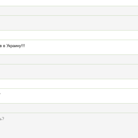
 в Украину!!!
?
ь?