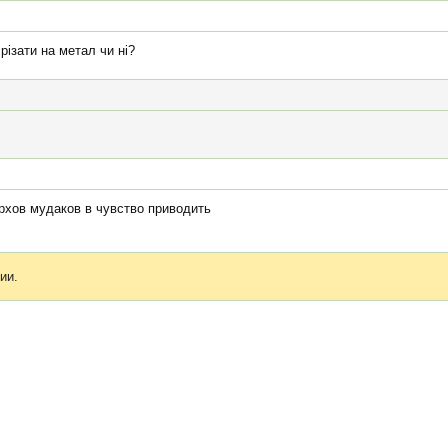
різати на метал чи ні?
рхов мудаков в чувство приводить
ии.