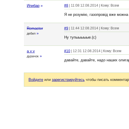
Ипибар
»
#8
| 11:08 12.08.2014 | Кому: Всем
Я не розумію, газопровід вже можна 
Remaster
#9
| 11:44 12.08.2014 | Кому: Всем
»
дебил
Ну тупыыыыые.(с)
a.v.v
#10
| 12:31 12.08.2014 | Кому: Всем
»
дурачок
давайте, давайте, надо наших олига
Войдите
или
зарегистрируйтесь
чтобы писать комментар