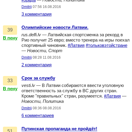
#зрада
—
Новости, Политика
Dmitrij
07:56 16.08.2016
3 комментария
Олимпийские новости Латвии.
39
rus.delfi.lv
— Латвийская спортсменка за рекорд в
В пену
Рио получит 25 евро; вместо тренера на игры поехал
спортивный чиновник.
#Латвия
#тольковэтойстране
—
Новости, Спорт
Dmitrij
08:28 11.08.2016
2 комментария
Срок за службу
33
vesti.lv
— В Латвии собираются ввести уголовную
В пену
ответственность за службу в ВС других стран.
Кроме "правильных" стран, разумеется.
#Латвия
—
Новости, Политика
Dmitrij
08:36 08.08.2016
6 комментариев
Путинская пропаганда не пройдёт!
51