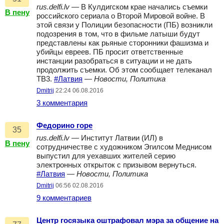
rus.delfi.lv
— В Кулдигском крае начались съемки
В пену
российского сериала о Второй Мировой войне. В
этой связи у Полиции безопасности (ПБ) возникли
подозрения в том, что в фильме латыши будут
представлены как рьяные сторонники фашизма и
убийцы евреев. ПБ просит ответственные
инстанции разобраться в ситуации и не дать
продолжить съемки. Об этом сообщает телеканал
ТВ3.
#Латвия
—
Новости, Политика
Dmitrij
22:24 06.08.2016
3 комментария
Федорино горе
35
rus.delfi.lv
— Институт Латвии (ИЛ) в
В пену
сотрудничестве с художником Эгилсом Меднисом
выпустил для уехавших жителей серию
электронных открыток с призывом вернуться.
#Латвия
—
Новости, Политика
Dmitrij
06:56 02.08.2016
9 комментариев
Центр госязыка оштрафовал мэра за общение на