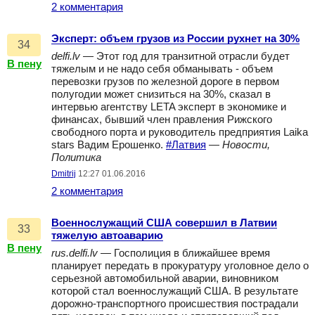
2 комментария
Эксперт: объем грузов из России рухнет на 30%
34
delfi.lv
— Этот год для транзитной отрасли будет
В пену
тяжелым и не надо себя обманывать - объем
перевозки грузов по железной дороге в первом
полугодии может снизиться на 30%, сказал в
интервью агентству LETA эксперт в экономике и
финансах, бывший член правления Рижского
свободного порта и руководитель предприятия Laika
stars Вадим Ерошенко.
#Латвия
—
Новости,
Политика
Dmitrij
12:27 01.06.2016
2 комментария
Военнослужащий США совершил в Латвии
33
тяжелую автоаварию
В пену
rus.delfi.lv
— Госполиция в ближайшее время
планирует передать в прокуратуру уголовное дело о
серьезной автомобильной аварии, виновником
которой стал военнослужащий США. В результате
дорожно-транспортного происшествия пострадали