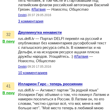
пять человек, в том числе и стартовавший под
латвийским флагом российский автогонщик Василий
Грязин.
#Латвия
—
Новости, Общество
Dmitrij
20:37 29.05.2016
3 комментария
Двухминутка ненависти
32
rus.delfi.lv
— Портал DELFI перевёл на русский и
В пену
опубликовал без комментариев русофобский текст
с латышского ресурса cehs.lv. В комментах и на
Дельфи, и на исходном ресурсе аццкая пляска
дружбы народов. Угощайтесь. :)
#Латвия
—
Новости, Общество
Dmitrij
09:20 17.05.2016
10 комментариев
Илларион Гирс - теперь россиянин
41
rus.delfi.lv
— Активист партии "За родной язык"
В пену
Илларион Гирс объявил о том, что покинул Латвию и
намерен поселиться в России. В Латвии он, по его
словам, "честно сделал всё, что мог, меня в ней
больше нет". "Моё место теперь в любимой мною