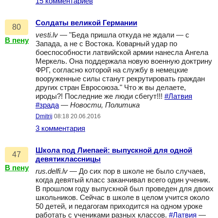
15 комментариев
Солдаты великой Германии
80
vesti.lv
— "Беда пришла откуда не ждали — с
В пену
Запада, а не с Востока. Коварный удар по
боеспособности латвийской армии нанесла Ангела
Меркель. Она поддержала новую военную доктрину
ФРГ, согласно которой на службу в немецкие
вооруженные силы станут рекрутировать граждан
других стран Евросоюза." Что ж вы делаете,
ироды?! Последние же люди сбегут!!!
#Латвия
#зрада
—
Новости, Политика
Dmitrij
08:18 20.06.2016
3 комментария
Школа под Лиепаей: выпускной для одной
47
девятиклассницы
В пену
rus.delfi.lv
— До сих пор в школе не было случаев,
когда девятый класс заканчивал всего один ученик.
В прошлом году выпускной был проведен для двоих
школьников. Сейчас в школе в целом учится около
50 детей, и педагогам приходится на одном уроке
работать с учениками разных классов.
#Латвия
—