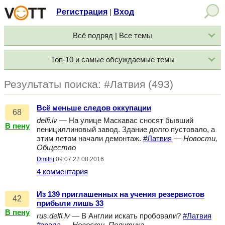
Регистрация
Вход
|
Всё подряд | Все темы
Топ-10 и самые обсуждаемые темы
Результаты поиска: #Латвия (493)
Всё меньше следов оккупации
68
delfi.lv
— На улице Маскавас сносят бывший
В пену
пенициллиновый завод. Здание долго пустовало, а
этим летом начали демонтаж.
#Латвия
—
Новости,
Общество
Dmitrij
09:07 22.08.2016
4 комментария
Из 139 приглашенных на учения резервистов
42
прибыли лишь 33
В пену
rus.delfi.lv
— В Англии искать пробовали?
#Латвия