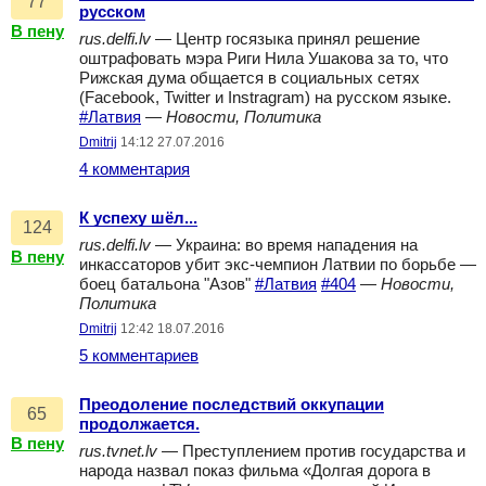
77
русском
В пену
rus.delfi.lv
— Центр госязыка принял решение
оштрафовать мэра Риги Нила Ушакова за то, что
Рижская дума общается в социальных сетях
(Facebook, Twitter и Instragram) на русском языке.
#Латвия
—
Новости, Политика
Dmitrij
14:12 27.07.2016
4 комментария
К успеху шёл...
124
rus.delfi.lv
— Украина: во время нападения на
В пену
инкассаторов убит экс-чемпион Латвии по борьбе —
боец батальона "Азов"
#Латвия
#404
—
Новости,
Политика
Dmitrij
12:42 18.07.2016
5 комментариев
Преодоление последствий оккупации
65
продолжается.
В пену
rus.tvnet.lv
— Преступлением против государства и
народа назвал показ фильма «Долгая дорога в