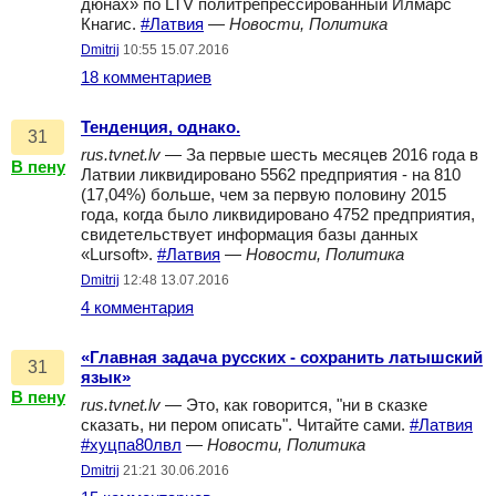
дюнах» по LTV политрепрессированный Илмарс
Кнагис.
#Латвия
—
Новости, Политика
Dmitrij
10:55 15.07.2016
18 комментариев
Тенденция, однако.
31
rus.tvnet.lv
— За первые шесть месяцев 2016 года в
В пену
Латвии ликвидировано 5562 предприятия - на 810
(17,04%) больше, чем за первую половину 2015
года, когда было ликвидировано 4752 предприятия,
свидетельствует информация базы данных
«Lursoft».
#Латвия
—
Новости, Политика
Dmitrij
12:48 13.07.2016
4 комментария
«Главная задача русских - сохранить латышский
31
язык»
В пену
rus.tvnet.lv
— Это, как говорится, "ни в сказке
сказать, ни пером описать". Читайте сами.
#Латвия
#хуцпа80лвл
—
Новости, Политика
Dmitrij
21:21 30.06.2016