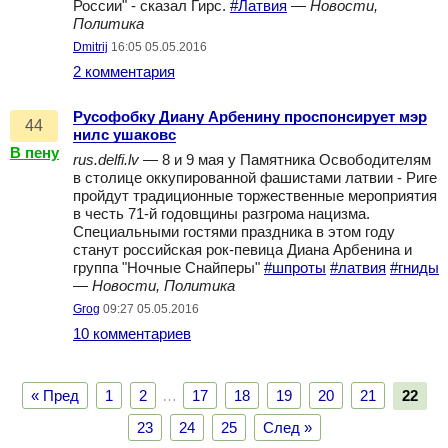
России" - сказал Гирс.
#Латвия
—
Новости,
Политика
Dmitrij
16:05 05.05.2016
2 комментария
Русофобку Диану Арбенину проспонсирует мэр
44
нилс ушаковс
В пену
rus.delfi.lv
— 8 и 9 мая у Памятника Освободителям
в столице оккупированной фашистами латвии - Риге
пройдут традиционные торжественные мероприятия
в честь 71-й годовщины разгрома нацизма.
Специальными гостями праздника в этом году
станут российская рок-певица Диана Арбенина и
группа "Ночные Снайперы"
#шпроты
#латвия
#гниды
—
Новости, Политика
Grog
09:27 05.05.2016
10 комментариев
« Пред
1
2
…
17
18
19
20
21
22
23
24
25
След »