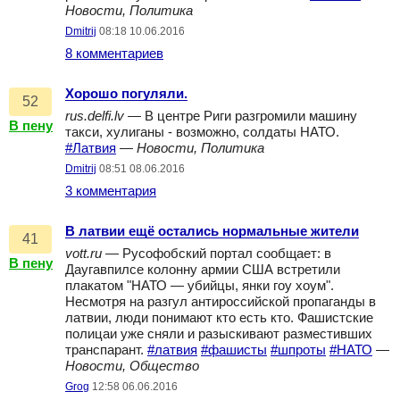
Новости, Политика
Dmitrij
08:18 10.06.2016
8 комментариев
Хорошо погуляли.
52
rus.delfi.lv
— В центре Риги разгромили машину
В пену
такси, хулиганы - возможно, солдаты НАТО.
#Латвия
—
Новости, Политика
Dmitrij
08:51 08.06.2016
3 комментария
В латвии ещё остались нормальные жители
41
vott.ru
— Русофобский портал сообщает: в
В пену
Даугавпилсе колонну армии США встретили
плакатом "НАТО — убийцы, янки гоу хоум".
Несмотря на разгул антироссийской пропаганды в
латвии, люди понимают кто есть кто. Фашистские
полицаи уже сняли и разыскивают разместивших
транспарант.
#латвия
#фашисты
#шпроты
#НАТО
—
Новости, Общество
Grog
12:58 06.06.2016