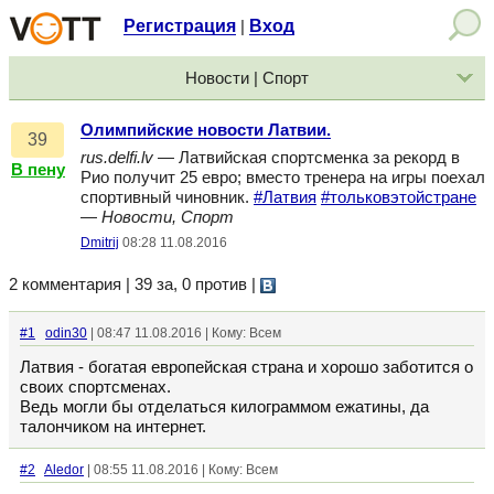
Регистрация
Вход
|
Новости | Спорт
Олимпийские новости Латвии.
39
rus.delfi.lv
— Латвийская спортсменка за рекорд в
В пену
Рио получит 25 евро; вместо тренера на игры поехал
спортивный чиновник.
#Латвия
#тольковэтойстране
—
Новости, Спорт
Dmitrij
08:28 11.08.2016
2 комментария | 39 за, 0 против
|
#1
odin30
| 08:47 11.08.2016 | Кому: Всем
Латвия - богатая европейская страна и хорошо заботится о
своих спортсменах.
Ведь могли бы отделаться килограммом ежатины, да
талончиком на интернет.
#2
Aledor
| 08:55 11.08.2016 | Кому: Всем