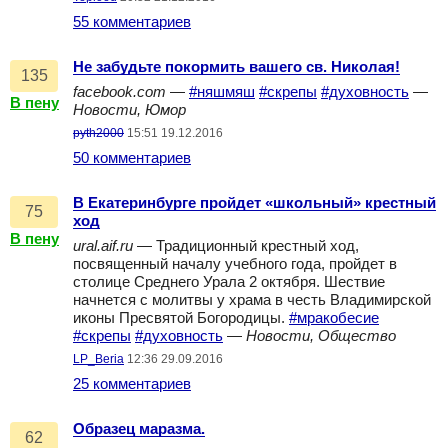
55 комментариев
Не забудьте покормить вашего св. Николая!
135
facebook.com
—
#няшмяш
#скрепы
#духовность
—
В пену
Новости, Юмор
pyth2000
15:51 19.12.2016
50 комментариев
В Екатеринбурге пройдет «школьный» крестный
75
ход
В пену
ural.aif.ru
— Традиционный крестный ход,
посвященный началу учебного года, пройдет в
столице Среднего Урала 2 октября. Шествие
начнется с молитвы у храма в честь Владимирской
иконы Пресвятой Богородицы.
#мракобесие
#скрепы
#духовность
—
Новости, Общество
LP_Beria
12:36 29.09.2016
25 комментариев
Образец маразма.
62