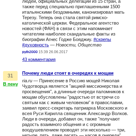
людей, официальных делегаций из 15 стран, а
также перед специально приглашенными 1500
итальянскими бездомными, канонизировал мать
Терезу. Теперь она стала святой римско-
католической церкви. Федеральное агентство
новостей (ФАН) в связи с этим напоминает
читателям наиболее скандальные факты из
биографии Агнес Годже Бояджиу.
#скрепы
#духовность
—
Новости, Общество
pyth2000
15:39 26.06.2017
43 комментария
Почему люди стоят в очередях к мощам
31
ria.ru
— Принесение в Россию мощей Николая
В пену
Чудотворца является "акцией миссионерства и
просвещения", а длинные очереди паломников к
мощам обусловлены "радостью от встречи со
святым как с живым человеком" в православии,
заявил пресс-секретарь патриарха Московского и
всея Руси Кирилла священник Александр Волков.
Люди в очереди, добавил он, также "получают
радость взаимного общения и с огромным
воодушевлением проводят эти несколько — три,
четыре, пять, даже десять — часов в очереди".