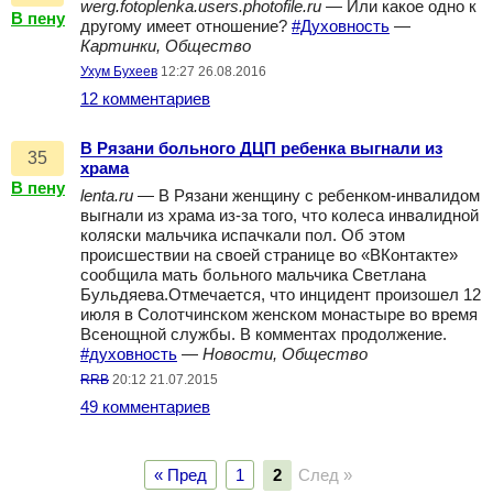
werg.fotoplenka.users.photofile.ru
— Или какое одно к
В пену
другому имеет отношение?
#Духовность
—
Картинки, Общество
Ухум Бухеев
12:27 26.08.2016
12 комментариев
В Рязани больного ДЦП ребенка выгнали из
35
храма
В пену
lenta.ru
— В Рязани женщину с ребенком-инвалидом
выгнали из храма из-за того, что колеса инвалидной
коляски мальчика испачкали пол. Об этом
происшествии на своей странице во «ВКонтакте»
сообщила мать больного мальчика Светлана
Бульдяева.Отмечается, что инцидент произошел 12
июля в Солотчинском женском монастыре во время
Всенощной службы. В комментах продолжение.
#духовность
—
Новости, Общество
RRB
20:12 21.07.2015
49 комментариев
« Пред
1
2
След »