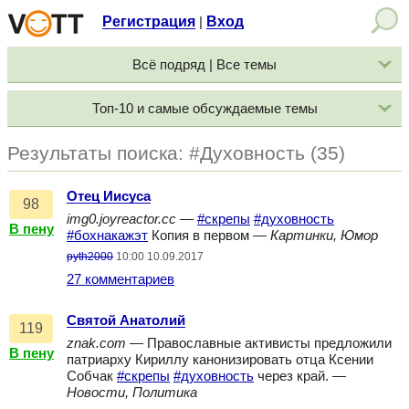
Регистрация
Вход
|
Всё подряд | Все темы
Топ-10 и самые обсуждаемые темы
Результаты поиска: #Духовность (35)
Отец Иисуса
98
img0.joyreactor.cc
—
#скрепы
#духовность
В пену
#бохнакажэт
Копия в первом —
Картинки, Юмор
pyth2000
10:00 10.09.2017
27 комментариев
Святой Анатолий
119
znak.com
— Православные активисты предложили
В пену
патриарху Кириллу канонизировать отца Ксении
Собчак
#скрепы
#духовность
через край. —
Новости, Политика