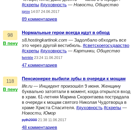
#скрепы
#духовность
—
Новости, Общество
igrov
14:07 24.06.2017
89 комментариев
Нормальные герои всегда идут в обход
98
s8.hostingkartinok.com
— Задолбало обходить все
В пену
это через другой вестибюль.
#светскоегосударство
#скрепы
#духовность
—
Картинки, Общество
twinkle
23:24 11.06.2017
47 комментариев
Пенсионерке выбили зубы в очереди к мощам
118
life.ru
— Инцидент произошёл 9 июня. Женщину
В пену
буквально затоптали в момент, когда открылся вход
в храм. 61-летняя Марина Скоронтаева пострадала
в очереди к мощам святого Николая Чудотворца в
храме Христа Спасителя.
#духовность
#скрепы
—
Новости, Юмор
pyth2000
21:38 11.06.2017
48 комментариев