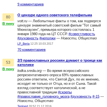
9 комментариев
О цензуре одного советского телефильма
80
vott.ru
— Любопытные факты о том, как подвергся
В пену
цензуре знаменитый советский фильм "Тот самый
Мюнхгаузен", премьера которого состоялась 1
января 1980 года на ЦТ СССР.
#совестливость
#духовность
#неполжи
—
Новости, Общество
LP_Beria
12:25 10.03.2017
70 комментариев
2/3 православных россиян думают о троице как
53
католики
В пену
lodka.sreda.org
— Во время всероссийского
репрезентативного опроса 69% православных
россиян ответили, что Святой Дух, по их мнению,
исходит не только от Отца, но и от Сына. Такой
взгляд соответствует католической, а не
православной традиции
#скрепы
#православие_головного_мозга
#духовность
#-15
—
Новости, Общество
Teploed
20:52 21.12.2016