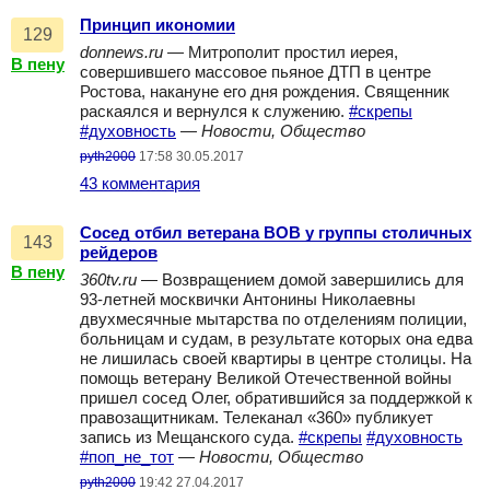
Принцип икономии
129
donnews.ru
— Митрополит простил иерея,
В пену
совершившего массовое пьяное ДТП в центре
Ростова, накануне его дня рождения. Священник
раскаялся и вернулся к служению.
#скрепы
#духовность
—
Новости, Общество
pyth2000
17:58 30.05.2017
43 комментария
Сосед отбил ветерана ВОВ у группы столичных
143
рейдеров
В пену
360tv.ru
— Возвращением домой завершились для
93-летней москвички Антонины Николаевны
двухмесячные мытарства по отделениям полиции,
больницам и судам, в результате которых она едва
не лишилась своей квартиры в центре столицы. На
помощь ветерану Великой Отечественной войны
пришел сосед Олег, обратившийся за поддержкой к
правозащитникам. Телеканал «360» публикует
запись из Мещанского суда.
#скрепы
#духовность
#поп_не_тот
—
Новости, Общество
pyth2000
19:42 27.04.2017