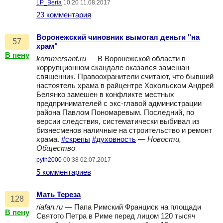
LP_Beria
10:20 11.08.2017
23 комментария
Воронежский чиновник вымогал деньги "на
57
храм"
В пену
kommersant.ru
— В Воронежской области в
коррупционном скандале оказался замешан
священник. Правоохранители считают, что бывший
настоятель храма в райцентре Хохольском Андрей
Белянко замешен в конфликте местных
предпринимателей с экс-главой администрации
района Павлом Пономаревым. Последний, по
версии следствия, систематически выбивал из
бизнесменов наличные на строительство и ремонт
храма.
#скрепы
#духовность
—
Новости,
Общество
pyth2000
00:38 02.07.2017
5 комментариев
Мать Тереза
128
riafan.ru
— Папа Римский Франциск на площади
В пену
Святого Петра в Риме перед лицом 120 тысяч