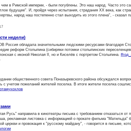
 чем в Римской империи, - были погублены. Это наш народ. Часто это 
лое будущее". И, пройдя через испытания, страдания XX века, как стр
жертвы, народ наш постепенно стал выходить из этого плена", - сказал п
17
сти недели)
ВОВ Россия обладала значительными людскими ресурсами благодаря Ст
следие реформ Столыпина (сибиряки потомки столыпинских переселенцев
лонская с иконой Николая II, но и Киселёв с портретом Столыпина.
#год_
7
дании общественного совета Поназыревского района обсуждался вопрос
ь с учетом пожеланий жителей поселка. В итоге жители поселка сошлис
тотамухохлов
озами
ая Русь" направила в кинотеатры письма с требованием отказаться от п
ша, рекламная листовка с информацией о прокате фильма "Матильда" 
й церкви и провокация к "русскому майдану", - говорится в письме, кот
ологии