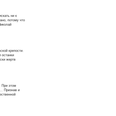
скать ни к
ано, потому что
Николай
ской крепости.
и останки
иски жертв
. При этом
м… Признав и
ественной