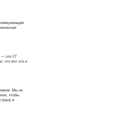
екоммунизация
опическая
 — это 27
, что вот это и
ремени. Мы не
вное, чтобы
страну в