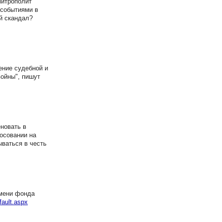
митрополит
 событиями в
й скандал?
ение судебной и
войны", пишут
новать в
осовании на
ваться в честь
имени фонда
fault.aspx