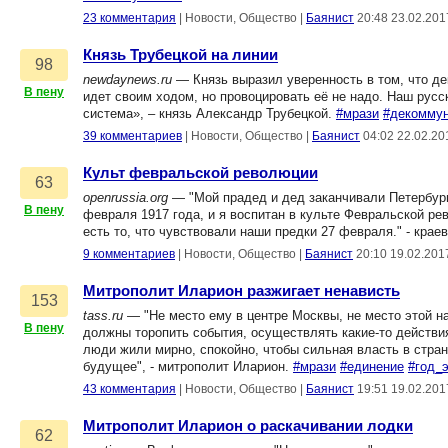
23 комментария
|
Новости, Общество
|
Баянист
20:48 23.02.201
Князь Трубецкой на линии
98
newdaynews.ru
— Князь выразил уверенность в том, что д
В пену
идет своим ходом, но провоцировать её не надо. Наш русс
система», – князь Александр Трубецкой.
#мрази
#декоммун
39 комментариев
|
Новости, Общество
|
Баянист
04:02 22.02.20
Культ февральской революции
63
openrussia.org
— "Мой прадед и дед заканчивали Петербургс
В пену
февраля 1917 года, и я воспитан в культе Февральской рево
есть то, что чувствовали наши предки 27 февраля." - крае
9 комментариев
|
Новости, Общество
|
Баянист
20:10 19.02.201
Митрополит Иларион разжигает ненависть
153
tass.ru
— "Не место ему в центре Москвы, не место этой н
В пену
должны торопить события, осуществлять какие-то действия
люди жили мирно, спокойно, чтобы сильная власть в стра
будущее", - митрополит Иларион.
#мрази
#единение
#год_
43 комментария
|
Новости, Общество
|
Баянист
19:51 19.02.201
Митрополит Иларион о раскачивании лодки
62