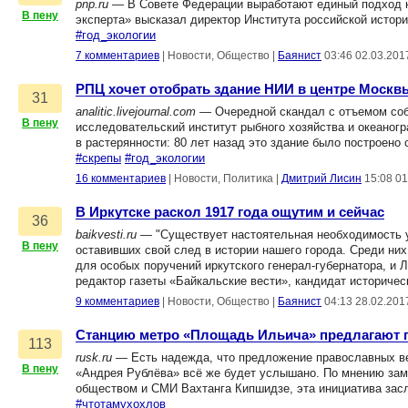
pnp.ru
— В Совете Федерации выработают единый подход к
В пену
эксперта» высказал директор Института российской исто
#год_экологии
7 комментариев
|
Новости, Общество
|
Баянист
03:46 02.03.201
РПЦ хочет отобрать здание НИИ в центре Москв
31
analitic.livejournal.com
— Очередной скандал с отъемом собс
В пену
исследовательский институт рыбного хозяйства и океаног
в растерянности: 80 лет назад это здание было построен
#скрепы
#год_экологии
16 комментариев
|
Новости, Политика
|
Дмитрий Лисин
15:08 01
В Иркутске раскол 1917 года ощутим и сейчас
36
baikvesti.ru
— "Существует настоятельная необходимость у
В пену
оставивших свой след в истории нашего города. Среди ни
для особых поручений иркутского генерал-губернатора, и 
редактор газеты «Байкальские вести», кандидат историче
9 комментариев
|
Новости, Общество
|
Баянист
04:13 28.02.201
Станцию метро «Площадь Ильича» предлагают 
113
rusk.ru
— Есть надежда, что предложение православных в
В пену
«Андрея Рублёва» всё же будет услышано. По мнению зам
обществом и СМИ Вахтанга Кипшидзе, эта инициатива зас
#чтотамухохлов