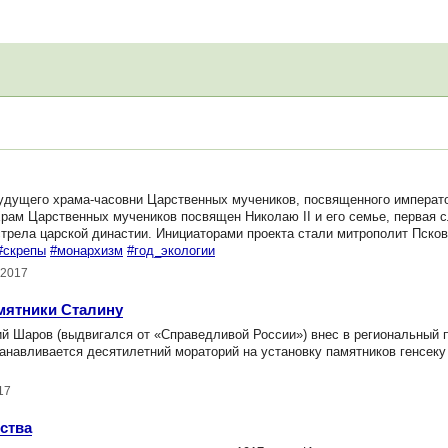
дущего храма-часовни Царственных мучеников, посвященного императо
 Храм Царственных мучеников посвящен Николаю II и его семье, первая 
сстрела царской династии. Инициаторами проекта стали митрополит Псков
#скрепы
#монархизм
#год_экологии
.2017
мятники Сталину
й Шаров (выдвигался от «Справедливой России») внес в региональный 
станавливается десятилетний мораторий на установку памятников генсек
17
ства