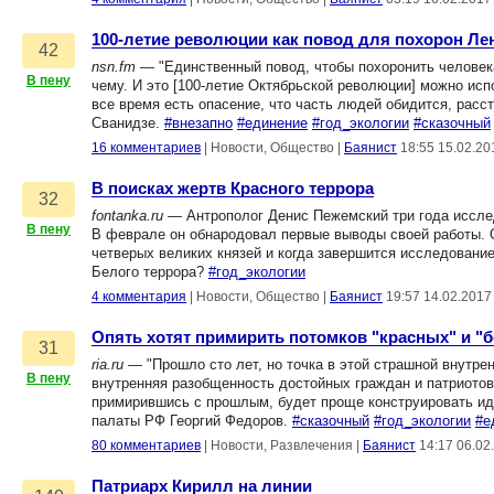
100-летие революции как повод для похорон Ле
42
nsn.fm
— "Единственный повод, чтобы похоронить человека 
В пену
чему. И это [100-летие Октябрьской революции] можно испо
все время есть опасение, что часть людей обидится, расст
Сванидзе.
#внезапно
#единение
#год_экологии
#сказочный
16 комментариев
|
Новости, Общество
|
Баянист
18:55 15.02.20
В поисках жертв Красного террора
32
fontanka.ru
— Антрополог Денис Пежемский три года исслед
В пену
В феврале он обнародовал первые выводы своей работы. О
четверых великих князей и когда завершится исследование
Белого террора?
#год_экологии
4 комментария
|
Новости, Общество
|
Баянист
19:57 14.02.2017
Опять хотят примирить потомков "красных" и "
31
ria.ru
— "Прошло сто лет, но точка в этой страшной внутрен
В пену
внутренняя разобщенность достойных граждан и патриотов 
примирившись с прошлым, будет проще конструировать ид
палаты РФ Георгий Федоров.
#сказочный
#год_экологии
#е
80 комментариев
|
Новости, Развлечения
|
Баянист
14:17 06.02
Патриарх Кирилл на линии