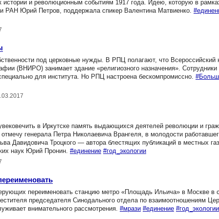
 истории и революционным событиям 1917 года. Идею, которую в рамк
рии РАН Юрий Петров, поддержала спикер Валентина Матвиенко.
#единен
7
ы
твенности под церковные нужды. В РПЦ полагают, что Всероссийский 
рафии (ВНИРО) занимает здание «религиозного назначения». Сотрудник
о специально для института. Но РПЦ настроена бескомпромиссно.
#Больш
.03.2017
вековечить в Иркутске память выдающихся деятелей революции и граж
х отмечу генерала Петра Николаевича Врангеля, в молодости работавше
Льва Давидовича Троцкого — автора блестящих публикаций в местных газ
ских наук Юрий Пронин.
#единение
#год_экологии
7
переименовать
ерующих переименовать станцию метро «Площадь Ильича» в Москве в 
естителя председателя Синодального отдела по взаимоотношениям Цер
луживает внимательного рассмотрения.
#мрази
#единение
#год_экологии