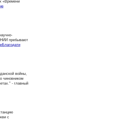
ах «Времени
ие
научно-
и НИИ пребывают
еБлагодати
данской войны,
го чиновником
етах." - главный
станцию
кви с