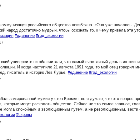
7
екоммунизация российского общества неизбежна. «Она уже началась. Д
кий народ достаточно мудрый, чтобы осознать то, к чему привела эта ут
изация
#единение
#год_экологии
17
кий университет и оба считали, что самый счастливый день в их жизни
люции. И когда наступило 21 августа 1991 года, то мой отец говорил мне
вед, писатель и историк Лев Лурье.
#единение
#год_экологии
7
абальзамированной мумии у стен Кремля, но я думаю, что это вопрос в
, которые могут расколоть общество. Сейчас не это самое главное, гла
не могла спокойным и эволюционным путем, а не революционным, вести 
экологии
#скрепы
7