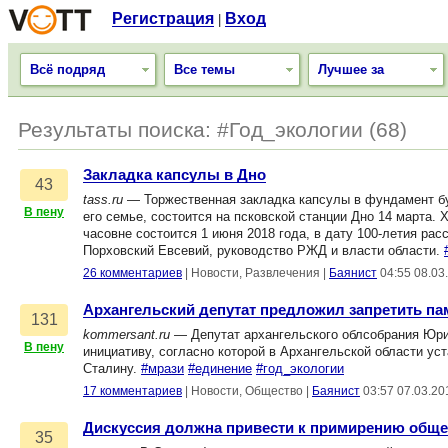
Регистрация
Вход
|
Всё подряд
Все темы
Лучшее за
Результаты поиска: #Год_экологии (68)
Закладка капсулы в Дно
43
tass.ru
— Торжественная закладка капсулы в фундамент бу
В пену
его семье, состоится на псковской станции Дно 14 марта.
часовне состоится 1 июня 2018 года, в дату 100-летия ра
Порховский Евсевий, руководство РЖД и власти области.
26 комментариев
|
Новости, Развлечения
|
Баянист
04:55 08.03
Архангельский депутат предложил запретить па
131
kommersant.ru
— Депутат архангельского облсобрания Юри
В пену
инициативу, согласно которой в Архангельской области у
Сталину.
#мрази
#единение
#год_экологии
17 комментариев
|
Новости, Общество
|
Баянист
03:57 07.03.20
Дискуссия должна привести к примирению обще
35