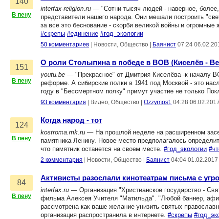
140
interfax-religion.ru
— "Сотни тысяч людей - наверное, более,
В пену
представители нашего народа. Они мешали построить "свет
за все это беснование - скорби великой войны и огромные 
#скрепы
#единение
#год_экологии
50 комментариев
|
Новости, Общество
|
Баянист
07:24 06.02.20
О роли Столыпина в победе в ВОВ (Киселёв - Ве
151
youtu.be
— "Прекрасное" от Дмитрия Киселёва -к началу 
В пену
реформе. А сибирские полки в 1941 под Москвой - это на
году в "Бессмертном полку" примут участие не только Пок
93 комментария
|
Видео, Общество
|
Ozzymos1
04:28 06.02.201
Когда народ - тот
124
kostroma.mk.ru
— На прошлой неделе на расширенном засе
В пену
памятника Ленину. Новое место предполагалось определит
что памятник останется на своем месте.
#год_экологии
#ч
2 комментария
|
Новости, Общество
|
Баянист
04:04 01.02.2017
Активисты разослали кинотеатрам письма с угр
84
interfax.ru
— Организация "Христианское государство - Свят
В пену
фильма Алексея Учителя "Матильда". "Любой баннер, афи
рассмотрена как ваше желание унизить святых православно
организация распространила в интернете.
#скрепы
#год_эк