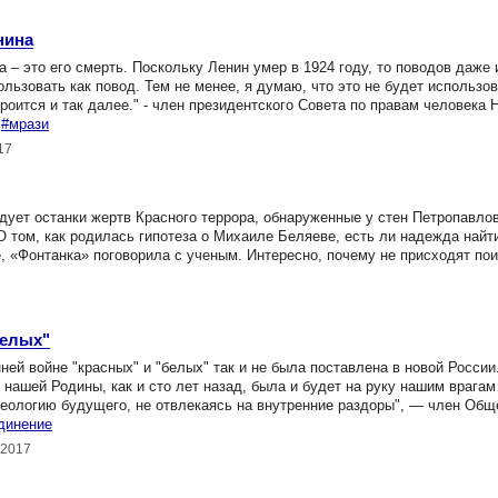
нина
– это его смерть. Поскольку Ленин умер в 1924 году, то поводов даже и
льзовать как повод. Тем не менее, я думаю, что это не будет использов
роится и так далее." - член президентского Совета по правам человека 
#мрази
17
ует останки жертв Красного террора, обнаруженные у стен Петропавлов
 том, как родилась гипотеза о Михаиле Беляеве, есть ли надежда найт
, «Фонтанка» поговорила с ученым. Интересно, почему не присходят по
белых"
ней войне "красных" и "белых" так и не была поставлена в новой России
нашей Родины, как и сто лет назад, была и будет на руку нашим врага
еологию будущего, не отвлекаясь на внутренние раздоры", — член Общ
динение
.2017