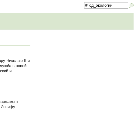
ру Николаю II и
служба в новой
ский и
парламент
у Иосифу