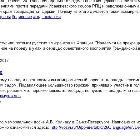
ле "Россия-24" глава синодального Отдела внешних церковных связей 
ениями против передачи Исаакиевского собора РПЦ и революционными
ой храм возвращается Церкви. Почему из этого делается такой всемирны
крепы
#единение
#год_экологии
тупили потомки русских эмигрантов из Франции. "Надеемся на прекращ
вное на победу в умах и сердцах объективного восприятия Гражданской 
.2017
ю
ому поводу и предложили им компромиссный вариант: площадь переиме
ским садом. Подавляющее большинство горожан, принявших участие в гол
те», решили, что переименовывать площадь не нужно — она должна назы
тамухохлов
7
о мемориальной доске А.В. Колчаку в Санкт-Петербурге. Написано от 
ожно ознакомиться здесь:
http://vozvr.ru/Офонде/tabid/266/language/en/De