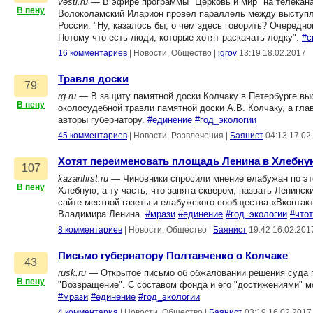
vesti.ru
— В эфире программы "Церковь и мир" на телекана
В пену
Волоколамский Иларион провел параллель между выступл
России. "Ну, казалось бы, о чем здесь говорить? Очередн
Потому что есть люди, которые хотят раскачать лодку".
#с
16 комментариев
|
Новости, Общество
|
igrov
13:19 18.02.2017
Травля доски
79
rg.ru
— В защиту памятной доски Колчаку в Петербурге выс
В пену
околосудебной травли памятной доски А.В. Колчаку, а гла
авторы губернатору.
#единение
#год_экологии
45 комментариев
|
Новости, Развлечения
|
Баянист
04:13 17.02
Хотят переименовать площадь Ленина в Хлебну
107
kazanfirst.ru
— Чиновники спросили мнение елабужан по эт
В пену
Хлебную, а ту часть, что занята сквером, назвать Ленин
сайте местной газеты и елабужского сообщества «Вконтак
Владимира Ленина.
#мрази
#единение
#год_экологии
#что
8 комментариев
|
Новости, Общество
|
Баянист
19:42 16.02.201
Письмо губернатору Полтавченко о Колчаке
43
rusk.ru
— Открытое письмо об обжаловании решения суда п
В пену
"Возвращение". С составом фонда и его "достижениями" м
#мрази
#единение
#год_экологии
4 комментария
|
Новости, Общество
|
Баянист
03:19 16.02.2017