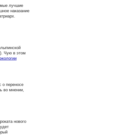
самые лучшие
ашное наказание
атриарх.
олыпинской
). Чую в этом
экологии
 о переносе
ь во мнении,
роката нового
будет
орый