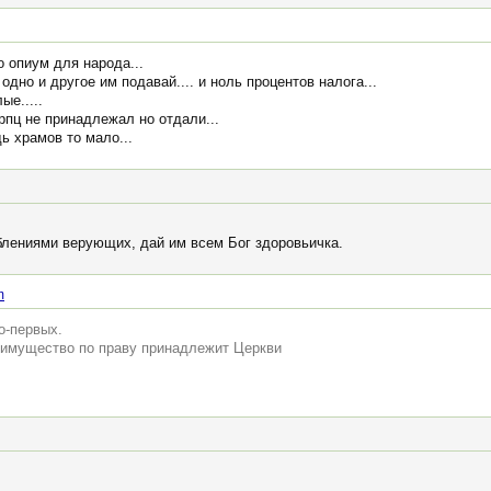
о опиум для народа...
одно и другое им подавай.... и ноль процентов налога...
ые.....
рпц не принадлежал но отдали...
ь храмов то мало...
блениями верующих, дай им всем Бог здоровьичка.
m
о-первых.
о имущество по праву принадлежит Церкви