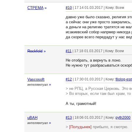
CTPEMA
»
#10
| 17:14 01.03.2017 | Кому: Всем
давно уже было сказано, религия эт
а сейчас они уже просто зажрались, 
а деньги на религию тратятся не мал
исакиевский собор напрмер никогда 
да скорее всего передадут у нас вед
Rockfeld
»
#11
| 17:18 01.03.2017 | Кому: Всем
Не отобрать, а вернуть в лоно.
Не нужно тут разбрасываться оскор
Vascosoft
#12
| 17:30 01.03.2017 | Кому:
filolog-es
»
интеллектуал
> не РПЦ, а Русская Церковь. Это в
> Во вторых, если там был храм, т
А ты, грамотный!
uBAH
#13
| 18:06 01.03.2017 | Кому:
pyth2000
»
интеллектуал
>
[Полудынек]
прибыло, я смотрю.