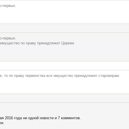
о-первых.
о-первых.
о имущество по праву принадлежит Церкви
е, то по праву первенства все имущество принадлежит староверам.
я 2016 года ни одной новости и 7 комментов.
ли.