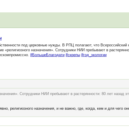
ы
твенности под церковные нужды. В РПЦ полагают, что Всероссийский 
ие «религиозного назначения». Сотрудники НИИ пребывают в растеряннос
бескомпромиссно.
#БольшеБлагодати
#скрепы
#год_экологии
азначения». Сотрудники НИИ пребывают в растерянности: 80 лет назад э
вно, религиозного назначения, и не важно, где, когда, кем и для чего он