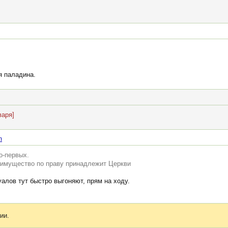
я паладина.
варя]
m
о-первых.
о имущество по праву принадлежит Церкви
алов тут быстро выгоняют, прям на ходу.
ии.