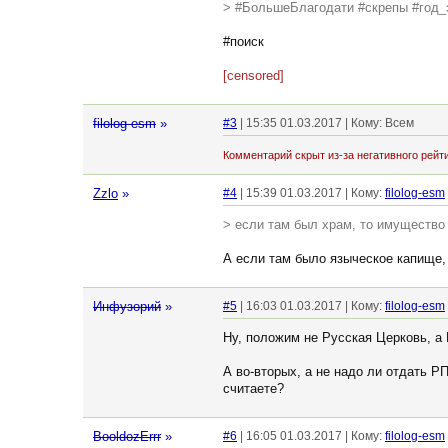
> #БольшеБлагодати #скрепы #год_
#поиск
[censored]
filolog-esm
»
#3
| 15:35 01.03.2017 | Кому: Всем
Комментарий скрыт из-за негативного рейти
Zzlo
»
#4
| 15:39 01.03.2017 | Кому:
filolog-esm
> если там был храм, то имущество
А если там было языческое капище,
Инфузорий
»
#5
| 16:03 01.03.2017 | Кому:
filolog-esm
Ну, положим не Русская Церковь, а
А во-вторых, а не надо ли отдать 
считаете?
BooldozErrr
»
#6
| 16:05 01.03.2017 | Кому:
filolog-esm