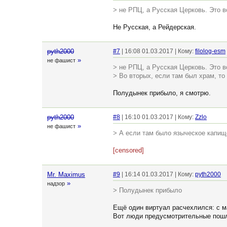
> не РПЦ, а Русская Церковь. Это в
Не Русская, а Рейдерская.
pyth2000
#7
| 16:08 01.03.2017 | Кому:
filolog-esm
»
не фашист
> не РПЦ, а Русская Церковь. Это в
> Во вторых, если там был храм, т
Полудынек прибыло, я смотрю.
pyth2000
#8
| 16:10 01.03.2017 | Кому:
Zzlo
»
не фашист
> А если там было языческое капищ
[censored]
Mr. Maximus
#9
| 16:14 01.03.2017 | Кому:
pyth2000
»
надзор
> Полудынек прибыло
Ещё один виртуал расчехлился: с ма
Вот люди предусмотрительные пош