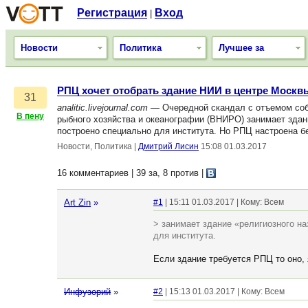
Регистрация
Вход
|
Новости
Политика
Лучшее за
РПЦ хочет отобрать здание НИИ в центре Москв
31
analitic.livejournal.com
— Очередной скандал с отъемом собс
В пену
рыбного хозяйства и океанографии (ВНИРО) занимает здан
построено специально для института. Но РПЦ настроена 
Новости, Политика
|
Дмитрий Лисин
15:08 01.03.2017
16 комментариев | 39 за, 8 против
|
Art Zin
»
#1
| 15:11 01.03.2017 | Кому: Всем
> занимает здание «религиозного н
для института.
Если здание требуется РПЦ то оно, я
Инфузорий
»
#2
| 15:13 01.03.2017 | Кому: Всем