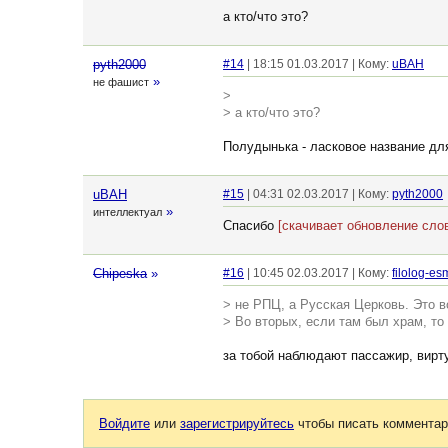
а кто/что это?
pyth2000
#14
| 18:15 01.03.2017 | Кому:
uBAH
»
не фашист
>
> а кто/что это?
Полудынька - ласковое название дл
uBAH
#15
| 04:31 02.03.2017 | Кому:
pyth2000
»
интеллектуал
Спасибо
[скачивает обновление сло
Chipeska
»
#16
| 10:45 02.03.2017 | Кому:
filolog-es
> не РПЦ, а Русская Церковь. Это в
> Во вторых, если там был храм, т
за тобой наблюдают пассажир, вирту
Войдите
или
зарегистрируйтесь
чтобы писать комментар