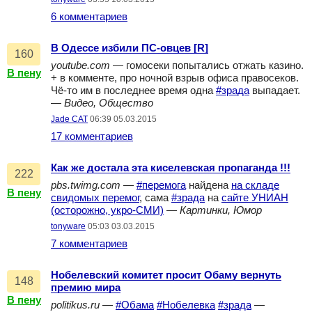
6 комментариев
В Одессе избили ПС-овцев [R]
160
youtube.com
— гомосеки попытались отжать казино.
В пену
+ в комменте, про ночной взрыв офиса правосеков.
Чё-то им в последнее время одна
#зрада
выпадает.
—
Видео, Общество
Jade CAT
06:39 05.03.2015
17 комментариев
Как же достала эта киселевская пропаганда !!!
222
pbs.twimg.com
—
#перемога
найдена
на складе
В пену
свидомых перемог
, сама
#зрада
на
сайте УНИАН
(осторожно, укро-СМИ)
—
Картинки, Юмор
tonyware
05:03 03.03.2015
7 комментариев
Нобелевский комитет просит Обаму вернуть
148
премию мира
В пену
politikus.ru
—
#Обама
#Нобелевка
#зрада
—