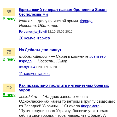
Британский генерал назвал броневики Saxon
68
бесполезными
В пену
lenta.ru
— для украинской армии.
#зрада
—
Новости, Общество
Ferganec_iz_Belgii
12:10 15.02.2015
20 комментариев
Из Дебальцево пишут
75
mobile.twitter.com
— Скрин в комменте
#свиттер
В пену
#зрада
—
Новости, Юмор
dmitry1204
11:09 09.02.2015
11 комментариев
Как правильно троллить интернетных боевых
218
укров
В пену
anekdot.ru
— "На днях занесло меня в
Одноклассниках каким то ветром в группу свидомых
из Западной Украины ..." Сначала
#перемога
-
"Путин оккупировал Украину, боевики уничтожают
себя и свои города, чтобы навредить Обаме". А