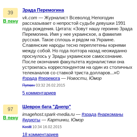
Зрада Перемогина
39
vk.com
— Журналист Всеволод Непогодин
В пену
рассказывает о непростой судьбе девушки 1991
года рождения. Цитата: «Зовут нашу героиню Зрада
Перемогина. Имя у нее украинское, а фамилия
русская. Такое сплошь и рядом на Украине.
Славянские народы тесно переплетены корнями
между собой. Но года полтора назад неожиданно
проснулось у Зрады украинское самосознание.
После окончания факультета журналистики она
устроилась корреспондентом на один из столичных
телеканалов со ставкой триста долларов...»©
#зрада
#перемога
—
Новости, Юмор
Пупкин
03:32 26.02.2015
5 комментариев
Шеврон бата "Днепр"
97
imagehost.spark-media.ru
—
#зрада
#наркоманы
В пену
#идиоты
—
Картинки, Юмор
Kosttt
10:34 16.02.2015
18 комментариев