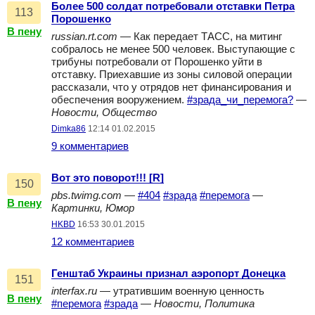
​Более 500 солдат потребовали отставки Петра
113
Порошенко
В пену
russian.rt.com
— Как передает ТАСС, на митинг
собралось не менее 500 человек. Выступающие с
трибуны потребовали от Порошенко уйти в
отставку. Приехавшие из зоны силовой операции
рассказали, что у отрядов нет финансирования и
обеспечения вооружением.
#зрада_чи_перемога?
—
Новости, Общество
Dimka86
12:14 01.02.2015
9 комментариев
Вот это поворот!!! [R]
150
pbs.twimg.com
—
#404
#зрада
#перемога
—
В пену
Картинки, Юмор
HKBD
16:53 30.01.2015
12 комментариев
Генштаб Украины признал аэропорт Донецка
151
interfax.ru
— утратившим военную ценность
В пену
#перемога
#зрада
—
Новости, Политика