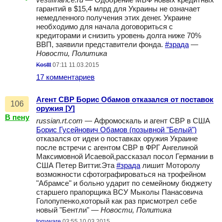
vestifinance.ru
— Одобрение МВФ новых кредитных
гарантий в $15,4 млрд для Украины не означает
немедленного получения этих денег. Украине
необходимо для начала договориться с
кредиторами и снизить уровень долга ниже 70%
ВВП, заявили представители фонда.
#зрада
—
Новости, Политика
Kosttt
07:11 11.03.2015
17 комментариев
Агент СВР Борис Обамов отказался от поставок
106
оружия [У]
В пену
russian.rt.com
— Афромоскаль и агент СВР в США
Борис Гусейнович Обамов (позывной "Белый")
отказался от идеи о поставках оружия Украине
после встречи с агентом СВР в ФРГ Ангелиной
Максимовной Исаевой,рассказал посол Германии в
США Петер Виттиг.Эта
#зрада
лишит Моторолу
возможности сфотографироваться на трофейном
"Абрамсе" и больно ударит по семейному бюджету
старшего прапорщика ВСУ Мыколы Панасовича
Голопупенко,который как раз присмотрел себе
новый "Бентли" —
Новости, Политика
tonyware
03:55 10.03.2015