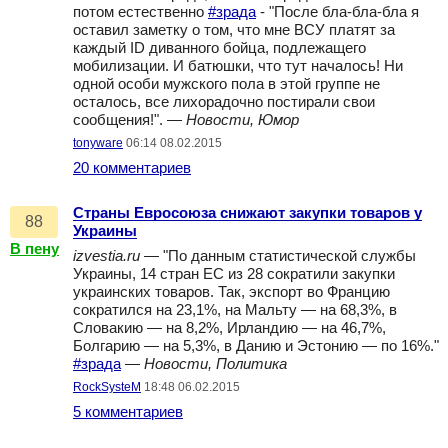
потом естественно
#зрада
- "После бла-бла-бла я
оставил заметку о том, что мне ВСУ платят за
каждый ID диванного бойца, подлежащего
мобилизации. И батюшки, что тут началось! Ни
одной особи мужского пола в этой группе не
осталось, все лихорадочно постирали свои
сообщения!". —
Новости, Юмор
tonyware
06:14 08.02.2015
20 комментариев
Страны Евросоюза снижают закупки товаров у
88
Украины
В пену
izvestia.ru
— "По данным статистической службы
Украины, 14 стран ЕС из 28 сократили закупки
украинских товаров. Так, экспорт во Францию
сократился на 23,1%, на Мальту — на 68,3%, в
Словакию — на 8,2%, Ирландию — на 46,7%,
Болгарию — на 5,3%, в Данию и Эстонию — по 16%."
#зрада
—
Новости, Политика
RockSysteM
18:48 06.02.2015
5 комментариев