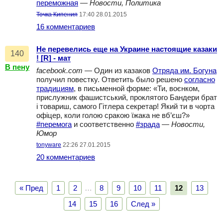
переможная
—
Новости, Политика
Точка Кипения
17:40 28.01.2015
16 комментариев
Не перевелись еще на Украине настоящие казаки
140
! [R] - мат
В пену
facebook.com
— Один из казаков
Отряда им. Богуна
получил повестку. Ответить было решено
согласно
традициям
, в письменной форме: «Ти, воєнком,
прислужник фашистський, проклятого Бандери брат
і товариш, самого Гітлера секретар! Який ти в чорта
офіцер, коли голою сракою їжака не вб’єш?»
#перемога
и соответственно
#зрада
—
Новости,
Юмор
tonyware
22:26 27.01.2015
20 комментариев
« Пред
1
2
…
8
9
10
11
12
13
14
15
16
След »