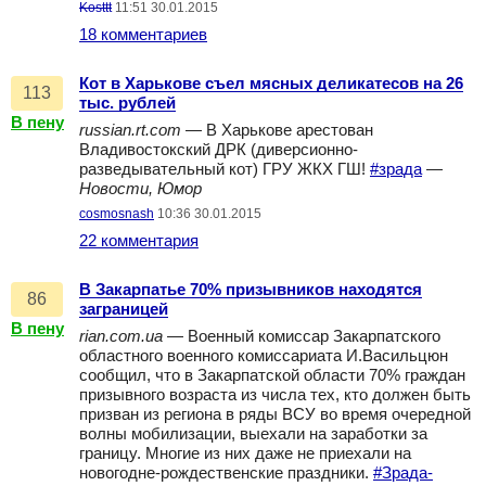
Kosttt
11:51 30.01.2015
18 комментариев
Кот в Харькове съел мясных деликатесов на 26
113
тыс. рублей
В пену
russian.rt.com
— В Харькове арестован
Владивостокский ДРК (диверсионно-
разведывательный кот) ГРУ ЖКХ ГШ!
#зрада
—
Новости, Юмор
cosmosnash
10:36 30.01.2015
22 комментария
В Закарпатье 70% призывников находятся
86
заграницей
В пену
rian.com.ua
— Военный комиссар Закарпатского
областного военного комиссариата И.Васильцюн
сообщил, что в Закарпатской области 70% граждан
призывного возраста из числа тех, кто должен быть
призван из региона в ряды ВСУ во время очередной
волны мобилизации, выехали на заработки за
границу. Многие из них даже не приехали на
новогодне-рождественские праздники.
#Зрада-