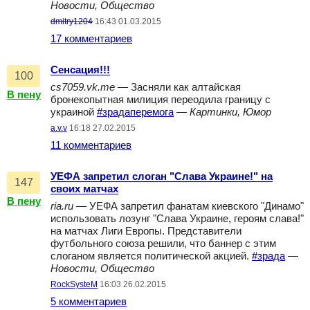
Новости, Общество
dmitry1204
16:43 01.03.2015
17 комментариев
Сенсация!!!
100
cs7059.vk.me
— Засняли как алтайская
В пену
бронекопытная милиция переодила границу с
украиной
#зрадаперемога
—
Картинки, Юмор
a.v.v
16:18 27.02.2015
11 комментариев
УЕФА запретил слоган "Слава Украине!" на
147
своих матчах
В пену
ria.ru
— УЕФА запретил фанатам киевского "Динамо"
использовать лозунг "Слава Украине, героям слава!"
на матчах Лиги Европы. Представители
футбольного союза решили, что баннер с этим
слоганом является политической акцией.
#зрада
—
Новости, Общество
RockSysteM
16:03 26.02.2015
5 комментариев