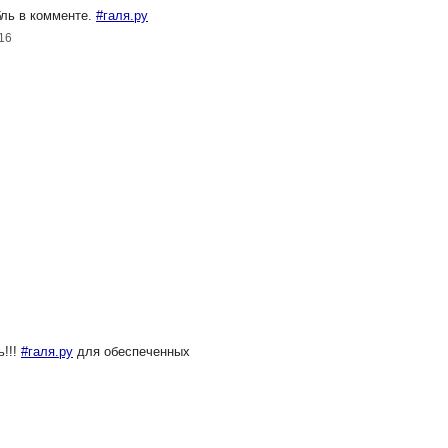
бль в комменте.
#галя.ру
016
ь!!!
#галя.ру
для обеспеченных