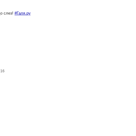
о слез!
#Галя.ру
016