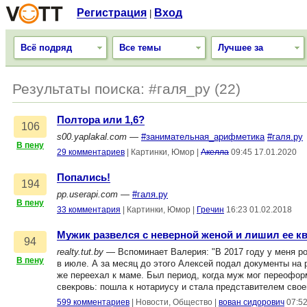
Регистрация
Вход
|
Всё подряд
Все темы
Лучшее за
Результаты поиска: #галя_ру (22)
Полтора или 1,6?
106
s00.yaplakal.com
—
#занимательная_арифметика
#галя.ру
В пену
29 комментариев
|
Картинки, Юмор
|
Акелла
09:45 17.01.2020
Попались!
194
pp.userapi.com
—
#галя.ру
В пену
33 комментария
|
Картинки, Юмор
|
Гречин
16:23 01.02.2018
Мужик развелся с неверной женой и лишил ее к
94
realty.tut.by
— Вспоминает Валерия: "В 2017 году у меня ро
В пену
в июле. А за месяц до этого Алексей подал документы на 
же переехал к маме. Был период, когда муж мог переоформ
свекровь: пошла к нотариусу и стала представителем свое
599 комментариев
|
Новости, Общество
|
вован сидорович
07:52