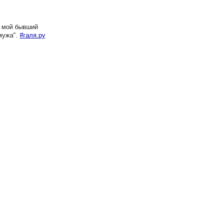
д мой бывший
 мужа".
#галя.ру