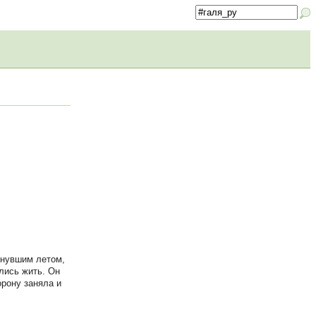
инувшим летом,
лись жить. Он
орону заняла и