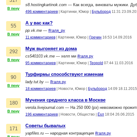
317
s8.hostingkartinok.com
— Как всегда, виноваты мужики. Ду
В пену
496 комментариев
|
Картинки, Юмор
|
Бульбород
11:31 23.09.2
А у вас как?
55
pp.vk.me
—
#галя_ру
В пену
11 комментариев
|
Картинки, Юмор
|
Гречин
16:53 14.09.2016
Муж выгоняет из дома
292
cs540103.vk.me
— хелп ми
#галя.ру
В пену
95 комментариев
|
Картинки, Юмор
|
Teopold
07:44 11.03.2016
Турфирмы способствуют изменам
90
lady.tut.by
—
#галя.ру
В пену
18 комментариев
|
Новости, Юмор
|
Бульбород
14:09 18.11.2015
Мучения среднего класса в Москве
180
verola.livejournal.com
— На 250 000 (рэ) невозможно прожит
В пену
196 комментариев
|
Новости, Общество
|
Ёхл
18:04 26.06.2015
Советы бывалых
171
yapfiles.ru
— народная контрацепция
#галя.ру