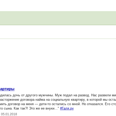
вартиры
дилась дочь от другого мужчины. Муж подал на развод. Нас развели м
расторжение договора найма на социальную квартиру, в которой мы оста
ить договор на меня — дети-то остались со мной. Но отказался. Его ст
го сына. Как так?! Это же ее внуки…"
#Галя.ру
 05.01.2018