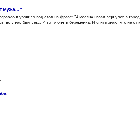
 от мужа…"
орвало и уронило под стол на фразе: "4 месяца назад вернулся в горо
сь, но у нас был секс. И вот я опять беременна. И опять знаю, что не от
7
аба