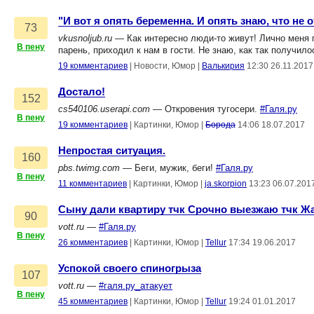
"И вот я опять беременна. И опять знаю, что не
73
vkusnoljub.ru
— Как интересно люди-то живут! Лично меня п
В пену
парень, приходил к нам в гости. Не знаю, как так получило
19 комментариев
|
Новости, Юмор
|
Валькирия
12:30 26.11.2017
Достало!
152
cs540106.userapi.com
— Откровения тугосери.
#Галя.ру
В пену
19 комментариев
|
Картинки, Юмор
|
Борода
14:06 18.07.2017
Непростая ситуация.
160
pbs.twimg.com
— Беги, мужик, беги!
#Галя.ру
В пену
11 комментариев
|
Картинки, Юмор
|
ja.skorpion
13:23 06.07.201
Сыну дали квартиру тчк Срочно выезжаю тчк Ж
90
vott.ru
—
#Галя.ру
В пену
26 комментариев
|
Картинки, Юмор
|
Tellur
17:34 19.06.2017
Успокой своего спиногрыза
107
vott.ru
—
#галя.ру_атакует
В пену
45 комментариев
|
Картинки, Юмор
|
Tellur
19:24 01.01.2017