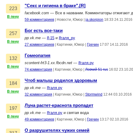
"Секс и гигиена в браке".[R]
223
facebook.com
— Все в названии. Комментаторы отжигают д
В пену
59 комментариев
|
Новости, Юмор
|
ja.skorpion
18:33 24.11.2016
Бог есть все-таки
257
pp.vk.me
—
#-15
и
#галя_ру
В пену
27 комментариев
|
Картинки, Юмор
|
Гречин
17:07 14.11.2016
Гомеопатия
132
scontent-frt3-1.xx.fbcdn.net
—
#галя.ру
В пену
74 комментария
|
Картинки, Юмор
|
Ловчий 51 rus
16:02 23.10.2
Чтоб малыш родился здоровым
184
pp.vk.me
—
#галя.ру
В пену
32 комментария
|
Картинки, Юмор
|
Stormwind
12:44 03.10.2016
Луна растет-краснота пропадет
197
pp.vk.me
—
#галя.ру
и святая вода
В пену
49 комментариев
|
Картинки, Юмор
|
Гречин
13:17 02.10.2016
О разрушителях чужих семей