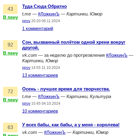
Туда Сюда Обратно
43
t.me
—
#ЛожкинЪ
—
Картинки, Юмор
В пену
igrov
20:20 06.11.2024
1 комментарий
Сон, вызванный полётом одной хрени вокруг
92
другой,
В пену
vk.com
— за неделю до протрезвления
#ЛожкинЪ
—
Картинки, Юмор
igrov
14:55 11.10.2024
13 комментариев
Осень - лучшее время для творчества.
72
t.me
—
#ЛожкинЪ
—
Картинки, Культура
В пену
igrov
15:45 04.10.2024
10 комментариев
У всех бабы, как бабы, а у меня - королева!
63
vk.com
—
#ЛожкинЪ
—
Картинки, Юмор
В пену