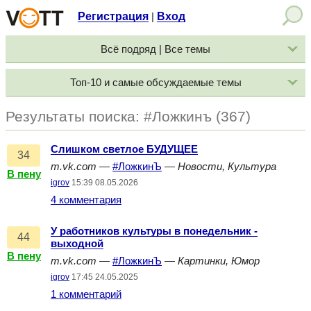
Регистрация
Вход
|
Всё подряд | Все темы
Топ-10 и самые обсуждаемые темы
Результаты поиска: #Ложкинъ (367)
Слишком светлое БУДУЩЕЕ
34
m.vk.com
—
#ЛожкинЪ
—
Новости, Культура
В пену
igrov
15:39 08.05.2026
4 комментария
У работников культуры в понедельник -
44
выходной
В пену
m.vk.com
—
#ЛожкинЪ
—
Картинки, Юмор
igrov
17:45 24.05.2025
1 комментарий