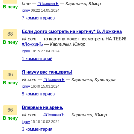
t.me
—
#ЛожкинЪ
—
Картинки, Юмор
В пену
igrov
06:22 14.05.2024
7 комментариев
Если долго смотреть на картину* В. Ложкина
88
vk.com
— то картина может посмотреть НА ТЕБЯ!
В пену
#ЛожкинЪ
—
Картинки, Юмор
igrov
18:15 27.04.2024
1 комментарий
Я научу вас танцевать!
46
vk.com
—
#ЛожкинЪ
—
Картинки, Культура
В пену
igrov
16:40 15.03.2024
9 комментариев
Впервые на арене.
66
vk.com
—
#ЛожкинЪ
—
Картинки, Юмор
В пену
igrov
15:18 10.02.2024
3 комментария