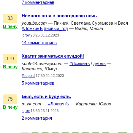
7 комментариев
Немного огня в новогоднюю ночь
33
youtube.com
— Пикник, Светлана Сурганова и Вася
В пену
#ЛожкинЪ
#новый_год
—
Видео, Медиа
igrov
20:25 31.12.2023
14 комментариев
Хватит заниматься ерундой!
119
sun9-14.userapi.com
—
#Ложкинъ
/
дубль
—
В пену
Картинки, Юмор
Teopold
17:39 21.12.2023
5 комментариев
Был, есть и буду есть.
75
m.vk.com
—
#ЛожкинЪ
—
Картинки, Юмор
В пену
igrov
13:35 23.11.2023
2 комментария