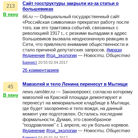
Сайт госструктуры закрыли из-за статьи о
213
большевиках
В пену
66.ru
— Официальный государственный сайт
«Российская символика» прекратил работу после
того, как его трактовка событий, связанных с
революцией 1917 г., с резкими выпадами в адрес
большевиков вызвала неоднозначную реакцию в
Сети, что привлекло внимание общественности и
стало причиной депутатских запросов.
#мрази
#единение
#год_экологии
—
Новости, Общество
Баянист
20:55 02.04.2017
26 комментариев
Мавзолей и тело Ленина перенесут в Мытищи
45
news.rambler.ru
— Законопроект, согласно которому
В пену
мавзолей на Красной площади демонтируют и
перенесут на мемориальное кладбище в Мытищи,
где будет захоронено и тело вождя, на данный
момент уже подготовлен. Остались последние
формальности. Думаю, это своеобразное
"поздравление" с 1 апреля, но уж больно корявое.
#единение
#год_экологии
—
Новости, Общество
Баянист
04:45 01.04.2017