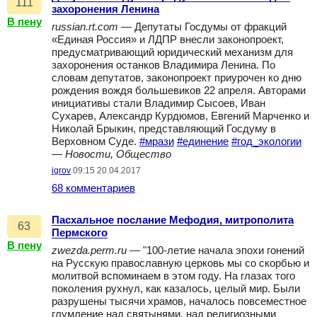
111
захоронения Ленина
В пену
russian.rt.com
— Депутаты Госдумы от фракций
«Единая Россия» и ЛДПР внесли законопроект,
предусматривающий юридический механизм для
захоронения останков Владимира Ленина. По
словам депутатов, законопроект приурочен ко дню
рождения вождя большевиков 22 апреля. Авторами
инициативы стали Владимир Сысоев, Иван
Сухарев, Александр Курдюмов, Евгений Марченко и
Николай Брыкин, представляющий Госдуму в
Верховном Суде.
#мрази
#единение
#год_экологии
—
Новости, Общество
igrov
09:15 20.04.2017
68 комментариев
Пасхальное послание Мефодия, митрополита
63
Пермского
В пену
zwezda.perm.ru
— "100-летие начала эпохи гонений
на Русскую православную церковь мы со скорбью и
молитвой вспоминаем в этом году. На глазах того
поколения рухнул, как казалось, целый мир. Были
разрушены тысячи храмов, началось повсеместное
глумление над святынями, над религиозными