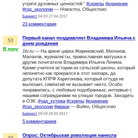
утрате духовных ценностей."
#скрепы
#единение
#год_экологии
—
Новости, Общество
Баянист
04:03 27.04.2017
23 комментария
Первый канал поздравляет Владимира Ильича с
53
днем рождения
В пену
1tv.ru
— На арене цирка Жириновский, Милонов,
Малахов, журналисты, православная матушка и
другие почитатели Владимира Ильича Ленина.
Кроме учителя истории из сельской школы, который
непонятно как прокрался в этот зоопарк, да
депутата КПРФ Харитонова, который оттуда не
вылезает, симпатий не вызывает никто. Особо
понравились, с любовью подобранные, интервью с
нашими согражданами на улицах городов. Заходить
в ОЗК.
#чад_кутежа
#скрепы
#единение
#год_экологии
#мрази
—
Видео, Общество
Баянист
09:20 26.04.2017
5 комментариев
Опрос: Октябрьская революция нанесла
49