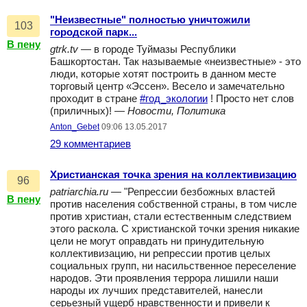
"Неизвестные" полностью уничтожили
103
городской парк...
В пену
gtrk.tv
— в городе Туймазы Республики
Башкортостан. Так называемые «неизвестные» - это
люди, которые хотят построить в данном месте
торговый центр «Эссен». Весело и замечательно
проходит в стране
#год_экологии
! Просто нет слов
(приличных)! —
Новости, Политика
Anton_Gebet
09:06 13.05.2017
29 комментариев
Христианская точка зрения на коллективизацию
96
patriarchia.ru
— "Репрессии безбожных властей
В пену
против населения собственной страны, в том числе
против христиан, стали естественным следствием
этого раскола. С христианской точки зрения никакие
цели не могут оправдать ни принудительную
коллективизацию, ни репрессии против целых
социальных групп, ни насильственное переселение
народов. Эти проявления террора лишили наши
народы их лучших представителей, нанесли
серьезный ущерб нравственности и привели к