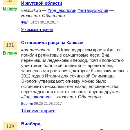
53
Иркутской области
В пену
vesti.irk.ru
—
#год_экологии
#чотамухохлов
—
Новости, Общество
Фдуч
14:23 30.10.2017
9 комментариев
Отговорила роща на Кавказе
131
kommersant.ru
— В Краснодарском крае и Адыгее
В пену
погибли реликтовые самшитовые леса. Вид,
переживший ледниковый период, почти полностью
уничтожен бабочкой огнёвкой — вредителем,
занесенным в растениях, которые были закуплены в
2012 году в Италии для сочинской Олимпиады.
Экологи утверждают: огнёвку можно было
остановить несколько лет назад, но «ведомства
перекладывали ответственность друг на друга».
#Год_экологии
—
Новости, Общество
Ворчун
09:25 21.08.2017
14 комментариев
Билборд
139