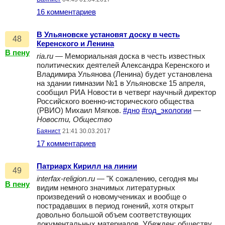
16 комментариев
В Ульяновске установят доску в честь
48
Керенского и Ленина
В пену
ria.ru
— Мемориальная доска в честь известных
политических деятелей Александра Керенского и
Владимира Ульянова (Ленина) будет установлена
на здании гимназии №1 в Ульяновске 15 апреля,
сообщил РИА Новости в четверг научный директор
Российского военно-исторического общества
(РВИО) Михаил Мягков.
#дно
#год_экологии
—
Новости, Общество
Баянист
21:41 30.03.2017
17 комментариев
Патриарх Кирилл на линии
49
interfax-religion.ru
— "К сожалению, сегодня мы
В пену
видим немного значимых литературных
произведений о новомучениках и вообще о
пострадавших в период гонений, хотя открыт
довольно большой объем соответствующих
документальных материалов. Убежден: обществу