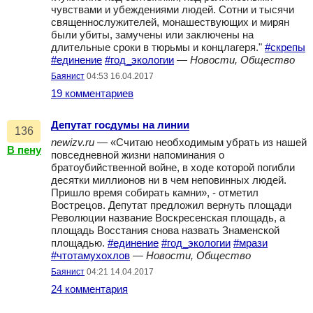
чувствами и убеждениями людей. Сотни и тысячи
священно­служителей, монашествующих и мирян
были убиты, замучены или заключены на
длительные сроки в тюрьмы и концлагеря."
#скрепы
#единение
#год_экологии
—
Новости, Общество
Баянист
04:53 16.04.2017
19 комментариев
Депутат госдумы на линии
136
newizv.ru
— «Считаю необходимым убрать из нашей
В пену
повседневной жизни напоминания о
братоубийственной войне, в ходе которой погибли
десятки миллионов ни в чем неповинных людей.
Пришло время собирать камни», - отметил
Вострецов. Депутат предложил вернуть площади
Революции название Воскресенская площадь, а
площадь Восстания снова назвать Знаменской
площадью.
#единение
#год_экологии
#мрази
#чтотамухохлов
—
Новости, Общество
Баянист
04:21 14.04.2017
24 комментария