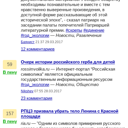
необходимы познавательные и вместе с тем
нравственно выверенные произведения, в
доступной форме рассказывающие об этой
исторической эпохе", - сказал патриарх на
заседании палаты попечителей Патриаршей
литературной премии.
#скрепы
#единение
#год_экологии
—
Новости, Развлечения
Баянист
21:37 29.03.2017
12 комментариев
Очерк истории российского герба для детей
59
rossimvolika.ru
— Интернет-портал “Российская
В пену
символика” является официальным
государственным информационным ресурсом
#год_экологии
—
Новости, Общество
Nikshev
07:55 28.03.2017
23 комментария
РПЦЗ призвала убрать тело Ленина с Красной
157
площади
В пену
ria.ru
— "Одним из символов примирения русского