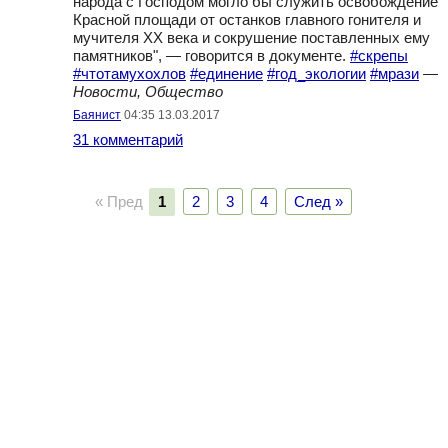
народа с Господом могло бы служить освобождение
Красной площади от останков главного гонителя и
мучителя XX века и сокрушение поставленных ему
памятников", — говорится в документе.
#скрепы
#чтотамухохлов
#единение
#год_экологии
#мрази
—
Новости, Общество
Баянист
04:35 13.03.2017
31 комментарий
« Пред
1
2
3
4
След »