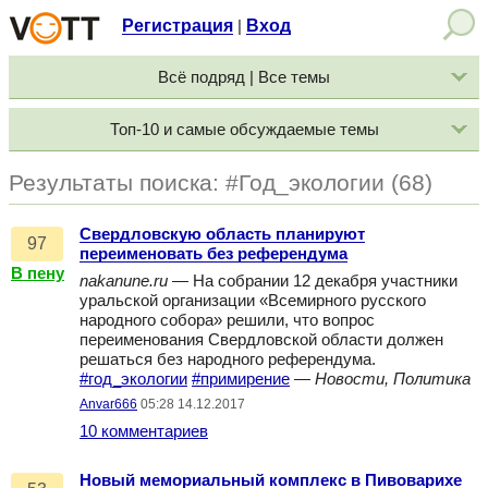
Регистрация
Вход
|
Всё подряд | Все темы
Топ-10 и самые обсуждаемые темы
Результаты поиска: #Год_экологии (68)
Свердловскую область планируют
97
переименовать без референдума
В пену
nakanune.ru
— На собрании 12 декабря участники
уральской организации «Всемирного русского
народного собора» решили, что вопрос
переименования Свердловской области должен
решаться без народного референдума.
#год_экологии
#примирение
—
Новости, Политика
Anvar666
05:28 14.12.2017
10 комментариев
Новый мемориальный комплекс в Пивоварихе