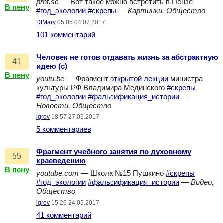
prnt.sc
— Вот такое можно встретить в Пензе
В пену
#год_экологии
#скрепы
—
Картинки, Общество
DtMary
05:05 04.07.2017
101 комментарий
Человек не готов отдавать жизнь за абстрактную
41
идею (с)
В пену
youtu.be
— Фрагмент
открытой лекции
министра
культуры РФ Владимира Мединского
#скрепы
#год_экологии
#фальсификация_истории
—
Новости, Общество
igrov
18:57 27.05.2017
5 комментариев
Фрагмент учебного занятия по духовному
55
краеведению
В пену
youtube.com
— Школа №15 Пушкино
#скрепы
#год_экологии
#фальсификация_истории
—
Видео,
Общество
igrov
15:26 24.05.2017
41 комментарий