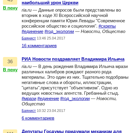
наибольший урон Церкви
В пену
ria.ru
— Данные опросов были представлены во
вторник в ходе XI Всероссийской научной
конференции памяти Юрия Левады "Современное
российское общество и социология".
#скрепы
#единение
#год_экологии
—
Новости, Общество
Баянист
13:46 25.04.2017
16 комментариев
РИА Новости поздравляет Владимира Ильича
36
ria.ru
— В день рождения Владимира Ильича мрази
В пену
различных калибров рождают разного рода
материалы. Это один из них. Тщательно подобраны
негативные слова и обороты, иллюстрации,
"цитаты",присутствует "объективизм". Одно из
ведущих новостных агентств. Гребанный стыд.
#мрази
#единение
#год_экологии
—
Новости,
Общество
Баянист
10:32 23.04.2017
6 комментариев
Депутаты Госдумы придумали механизм для