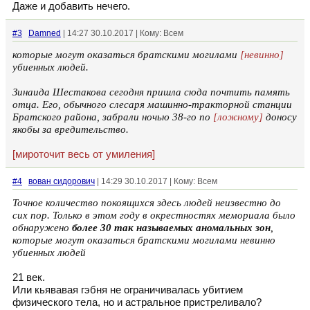
Даже и добавить нечего.
#3
Damned
| 14:27 30.10.2017 | Кому: Всем
которые могут оказаться братскими могилами
[невинно]
убиенных людей.
Зинаида Шестакова сегодня пришла сюда почтить память
отца. Его, обычного слесаря машинно-тракторной станции
Братского района, забрали ночью 38-го по
[ложному]
доносу
якобы за вредительство.
[мироточит весь от умиления]
#4
вован сидорович
| 14:29 30.10.2017 | Кому: Всем
Точное количество покоящихся здесь людей неизвестно до
сих пор. Только в этом году в окрестностях мемориала было
обнаружено
более 30 так называемых аномальных зон
,
которые могут оказаться братскими могилами невинно
убиенных людей
21 век.
Или кьявавая гэбня не ограничивалась убитием
физического тела, но и астральное пристреливало?