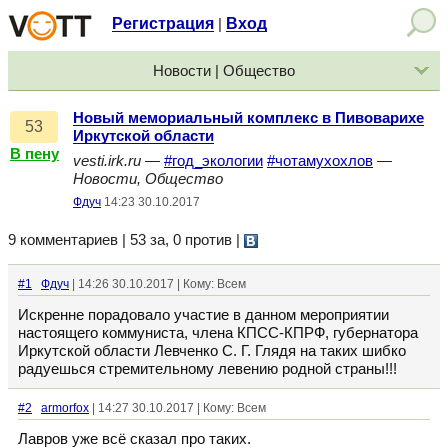
Регистрация
Вход
|
Новости | Общество
Новый мемориальный комплекс в Пивоварихе
53
Иркутской области
В пену
vesti.irk.ru
—
#год_экологии
#чотамухохлов
—
Новости, Общество
Фдуч
14:23 30.10.2017
9 комментариев | 53 за, 0 против
|
#1
Фдуч
| 14:26 30.10.2017 | Кому: Всем
Искренне порадовало участие в данном мероприятии
настоящего коммуниста, члена КПСС-КПРФ, губернатора
Иркутской области Левченко С. Г. Глядя на таких шибко
радуешься стремительному левению родной страны!!!
#2
armorfox
| 14:27 30.10.2017 | Кому: Всем
Лавров уже всё сказал про таких.