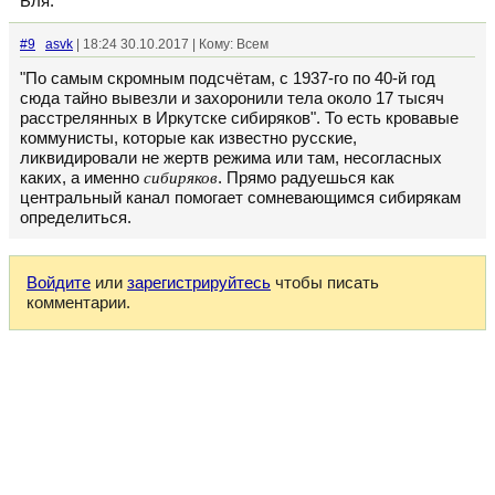
Бля.
#9
asvk
| 18:24 30.10.2017 | Кому: Всем
"По самым скромным подсчётам, с 1937-го по 40-й год
сюда тайно вывезли и захоронили тела около 17 тысяч
расстрелянных в Иркутске сибиряков". То есть кровавые
коммунисты, которые как известно русские,
ликвидировали не жертв режима или там, несогласных
каких, а именно
сибиряков
. Прямо радуешься как
центральный канал помогает сомневающимся сибирякам
определиться.
Войдите
или
зарегистрируйтесь
чтобы писать
комментарии.