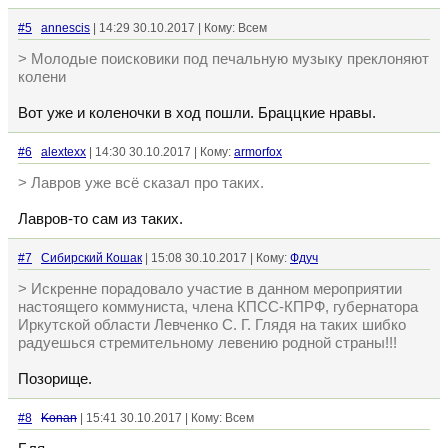
#5
annescis
| 14:29 30.10.2017 | Кому: Всем
> Молодые поисковики под печальную музыку преклоняют
колени
Вот уже и коленочки в ход пошли. Браццкие нравы.
#6
alextexx
| 14:30 30.10.2017 | Кому:
armorfox
> Лавров уже всё сказал про таких.
Лавров-то сам из таких.
#7
Сибирский Кошак
| 15:08 30.10.2017 | Кому:
Фдуч
> Искренне порадовало участие в данном мероприятии
настоящего коммуниста, члена КПСС-КПРФ, губернатора
Иркутской области Левченко С. Г. Глядя на таких шибко
радуешься стремительному левению родной страны!!!
Позорище.
#8
Konan
| 15:41 30.10.2017 | Кому: Всем