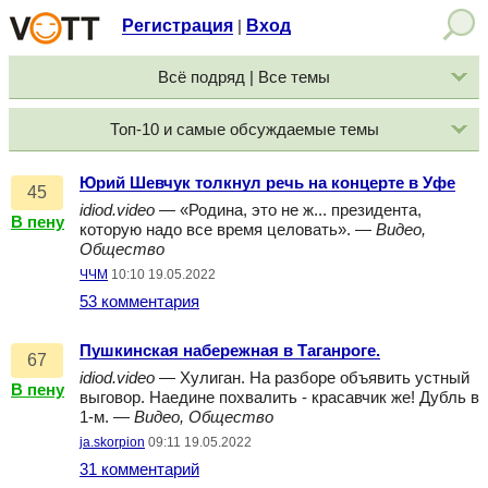
Регистрация
Вход
|
Всё подряд | Все темы
Топ-10 и самые обсуждаемые темы
Юрий Шевчук толкнул речь на концерте в Уфе
45
idiod.video
— «Родина, это не ж... президента,
В пену
которую надо все время целовать». —
Видео,
Общество
ЧЧМ
10:10 19.05.2022
53 комментария
Пушкинская набережная в Таганроге.
67
idiod.video
— Хулиган. На разборе объявить устный
В пену
выговор. Наедине похвалить - красавчик же! Дубль в
1-м. —
Видео, Общество
ja.skorpion
09:11 19.05.2022
31 комментарий