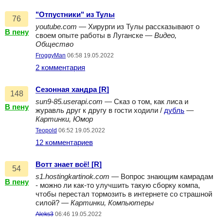
"Отпустники" из Тулы
76
youtube.com
— Хирурги из Тулы рассказывают о
В пену
своем опыте работы в Луганске —
Видео,
Общество
FroggyMan
06:58 19.05.2022
2 комментария
Сезонная хандра [R]
148
sun9-85.userapi.com
— Сказ о том, как лиса и
В пену
журавль друг к другу в гости ходили /
дубль
—
Картинки, Юмор
Teopold
06:52 19.05.2022
12 комментариев
Вотт знает всё! [R]
54
s1.hostingkartinok.com
— Вопрос знающим камрадам
В пену
- можно ли как-то улучшить такую сборку компа,
чтобы перестал тормозить в интернете со страшной
силой? —
Картинки, Компьютеры
Aleks3
06:46 19.05.2022