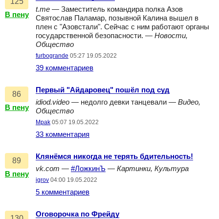
125
t.me
— Заместитель командира полка Азов
В пену
Святослав Паламар, позывной Калина вышел в
плен с "Азовстали". Сейчас с ним работают органы
государственной безопасности. —
Новости,
Общество
furbogrande
05:27 19.05.2022
39 комментариев
Первый "Айдаровец" пошёл под суд
86
idiod.video
— недолго девки танцевали —
Видео,
В пену
Общество
Mpak
05:07 19.05.2022
33 комментария
Клянёмся никогда не терять бдительность!
89
vk.com
—
#ЛожкинЪ
—
Картинки, Культура
В пену
igrov
04:00 19.05.2022
5 комментариев
Оговорочка по Фрейду
130