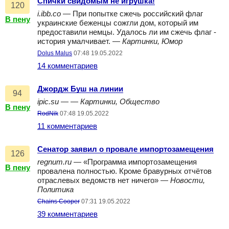
Спички свидомым не игрушка!
120
i.ibb.co
— При попытке сжечь российский флаг
В пену
украинские беженцы сожгли дом, который им
предоставили немцы. Удалось ли им сжечь флаг -
история умалчивает. —
Картинки, Юмор
Dolus Malus
07:48 19.05.2022
14 комментариев
Джордж Буш на линии
94
ipic.su
— —
Картинки, Общество
В пену
RodNik
07:48 19.05.2022
11 комментариев
Сенатор заявил о провале импортозамещения
126
regnum.ru
— «Программа импортозамещения
В пену
провалена полностью. Кроме бравурных отчётов
отраслевых ведомств нет ничего» —
Новости,
Политика
Chains Cooper
07:31 19.05.2022
39 комментариев