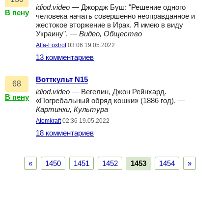
idiod.video
— Джордж Буш: "Решение одного
В пену
человека начать совершенно неоправданное и
жестокое вторжение в Ирак. Я имею в виду
Украину". —
Видео, Общество
Alfa-Foxtrot
03:06 19.05.2022
13 комментариев
Вотткульт N15
68
idiod.video
— Вегелин, Джон Рейнхард.
В пену
«Погребальный обряд кошки» (1886 год). —
Картинки, Культура
Atomkraft
02:36 19.05.2022
18 комментариев
«
1450
1451
1452
1453
1454
»