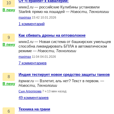
От «Гераней» к кавалерии:
10
www1.ru
— российские Кулибины установили
В пену
Starlink прямо на лошадей —
Новости, Технологии
maximax
15:42 10.01.2026
1 комментарий
Как сбивать дроны на оптоволокне
9
www1.ru
— Новая система от башкирских умельцев
В пену
способна ликвидировать БПЛА в автоматическом
режиме —
Новости, Технологии
maximax
11:04 04.01.2026
7 комментариев
Индия тестирует новое средство защиты танков
8
topwar.ru
— Взлетит, аль нет? Текст в первом. —
В пену
Новости, Технологии
Сын Агропрома
7 ч 13 мин назад
49 комментариев
Техника на грани
6