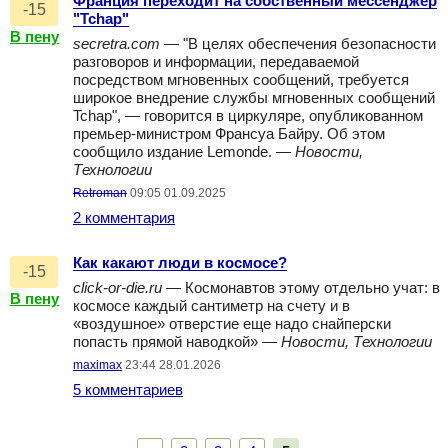
Франция переходит на собственный мессенджер
-15
"Tchap"
В пену
secretra.com
— "В целях обеспечения безопасности
разговоров и информации, передаваемой
посредством мгновенных сообщений, требуется
широкое внедрение службы мгновенных сообщений
Tchap", — говорится в циркуляре, опубликованном
премьер-министром Франсуа Байру. Об этом
сообщило издание Lemonde. —
Новости,
Технологии
Retroman
09:05 01.09.2025
2 комментария
Как какают люди в космосе?
-15
click-or-die.ru
— Космонавтов этому отдельно учат: в
В пену
космосе каждый сантиметр на счету и в
«воздушное» отверстие еще надо снайперски
попасть прямой наводкой» —
Новости, Технологии
maximax
23:44 28.01.2026
5 комментариев