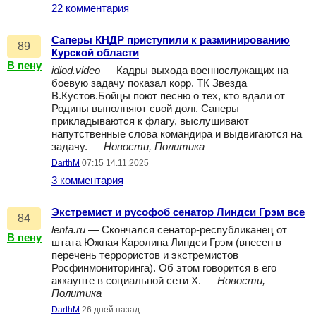
22 комментария
Саперы КНДР приступили к разминированию
89
Курской области
В пену
idiod.video
— Кадры выхода военнослужащих на
боевую задачу показал корр. ТК Звезда
В.Кустов.Бойцы поют песню о тех, кто вдали от
Родины выполняют свой долг. Саперы
прикладываются к флагу, выслушивают
напутственные слова командира и выдвигаются на
задачу. —
Новости, Политика
DarthM
07:15 14.11.2025
3 комментария
Экстремист и русофоб сенатор Линдси Грэм все
84
lenta.ru
— Скончался сенатор-республиканец от
В пену
штата Южная Каролина Линдси Грэм (внесен в
перечень террористов и экстремистов
Росфинмониторинга). Об этом говорится в его
аккаунте в социальной сети X. —
Новости,
Политика
DarthM
26 дней назад