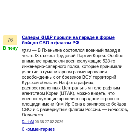
Cаперы КНДР прошли на параде в форме
76
бойцов СВО с флагом РФ
В пену
rg.ru
— В Пхеньяне состоялся военный парад в
честь IX съезда Трудовой Партии Кореи. Особое
внимание привлекли военнослужащие 528-го
инженерно-саперного полка, которые принимали
участие в гуманитарном разминировании
освобожденных от боевиков ВСУ территорий
Курской области. На фотографиях,
распространенных Центральным телеграфным
агентством Кореи (ЦТАК), можно видеть, что
военнослужащие прошли в парадном строю по
площади имени Ким Ир Сена в экипировке бойцов
СВО и с развернутым флагом России. —
Новости,
Политика
DarthM
06:38 27.02.2026
6 комментариев