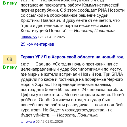
vesti.ru
— Польский Конституционный суд
В пену
постановил прекратить работу Коммунистической
партии республики. Об этом сообщает РИА Новости
со ссылкой на обоснованное решение судьи
Кристины Павлович. В документе отмечается, что
"цели и деятельность партии несовместимы с
Конституцией Польши". —
Новости, Политика
Diman755
12:37 04.12.2025
29 комментариев
Теракт УГИЛ в Херсонской области на новый год
68
t.me
— Сальдо: «Сегодня ночью противник нанёс
В пену
целенаправленный удар беспилотниками по месту,
где мирные жители встречали Новый год. Три БПЛА
ударили по кафе и гостинице на побережье Чёрного
моря в Хорлах. По предварительным данным,
пострадали более 50 человек, 24 человека погибли.
Цифры уточняются… Многие сгорели заживо. Погиб
ребёнок. Особый цинизм в том, что удар был
нанесён после работы разведчика — почти под бой
курантов». Не будет укронедогосударства - не
будет убийств. —
Новости, Политика
tonyware
06:42 01.01.2026