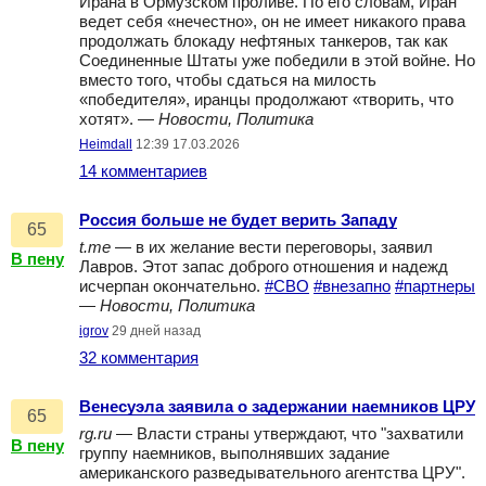
Ирана в Ормузском проливе. По его словам, Иран
ведет себя «нечестно», он не имеет никакого права
продолжать блокаду нефтяных танкеров, так как
Соединенные Штаты уже победили в этой войне. Но
вместо того, чтобы сдаться на милость
«победителя», иранцы продолжают «творить, что
хотят». —
Новости, Политика
Heimdall
12:39 17.03.2026
14 комментариев
Россия больше не будет верить Западу
65
t.me
— в их желание вести переговоры, заявил
В пену
Лавров. Этот запас доброго отношения и надежд
исчерпан окончательно.
#СВО
#внезапно
#партнеры
—
Новости, Политика
igrov
29 дней назад
32 комментария
Венесуэла заявила о задержании наемников ЦРУ
65
rg.ru
— Власти страны утверждают, что "захватили
В пену
группу наемников, выполнявших задание
американского разведывательного агентства ЦРУ".