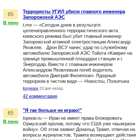
Террористы УГИЛ убили главного инженера
65
Запорожской АЭС
В пену
t.me
— «Сегодня днем в результате
целенаправленного террористического акта
киевского режима был убит главный инженер
Запорожской атомной электростанции Александр
Яковлев. Дрон ВСУ нанес удар по служебному
автомобилю Запорожской АЭС Тойота «Камри» на
границе промышленной площадки станции и г.
Энергодар. Вместе с главным инженером
Александром Яковлевым погиб водитель
автомобиля Дмитрий Филиппов». Ядерный
терроризм в чистом виде —
Новости, Политика
tonyware
23 дня назад
42 комментария
"Я так больше не играю!"
65
topwar.ru
— Иран не имеет права блокировать
В пену
Ормузский пролив, потому что США уже «выиграли
войну». Об этом заявил Дональд Трамп, отвечая на
вопросы журналистов. Трампа возмущают действия