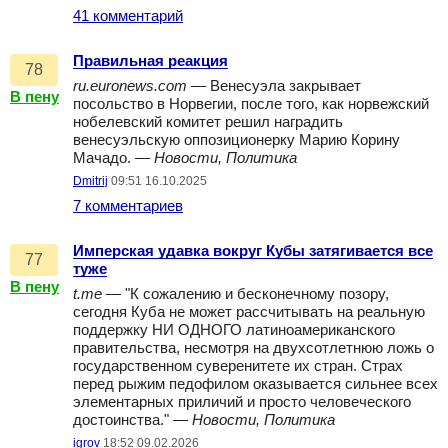
41 комментарий
Правильная реакция
78
ru.euronews.com
— Венесуэла закрывает
В пену
посольство в Норвегии, после того, как норвежский
нобелевский комитет решил наградить
венесуэльскую оппозиционерку Марию Корину
Мачадо. —
Новости, Политика
Dmitrij
09:51 16.10.2025
7 комментариев
Имперская удавка вокруг Кубы затягивается все
77
туже
В пену
t.me
— "К сожалению и бесконечному позору,
сегодня Куба не может рассчитывать на реальную
поддержку НИ ОДНОГО латиноамериканского
правительства, несмотря на двухсотлетнюю ложь о
государственном суверенитете их стран. Страх
перед рыжим педофилом оказывается сильнее всех
элементарных приличий и просто человеческого
достоинства." —
Новости, Политика
igrov
18:52 09.02.2026