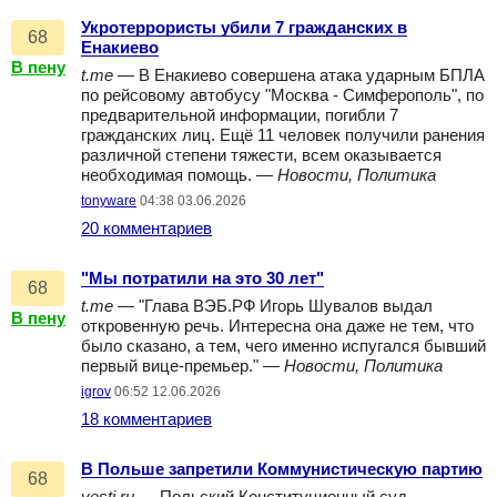
Укротеррористы убили 7 гражданских в
68
Енакиево
В пену
t.me
— В Енакиево совершена атака ударным БПЛА
по рейсовому автобусу "Москва - Симферополь", по
предварительной информации, погибли 7
гражданских лиц. Ещё 11 человек получили ранения
различной степени тяжести, всем оказывается
необходимая помощь. —
Новости, Политика
tonyware
04:38 03.06.2026
20 комментариев
"Мы потратили на это 30 лет"
68
t.me
— "Глава ВЭБ.РФ Игорь Шувалов выдал
В пену
откровенную речь. Интересна она даже не тем, что
было сказано, а тем, чего именно испугался бывший
первый вице-премьер." —
Новости, Политика
igrov
06:52 12.06.2026
18 комментариев
В Польше запретили Коммунистическую партию
68