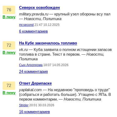
Северск освобожден
76
military.pravda.ru
— крупный узел обороны всу пал
В пену
—
Новости, Политика
mr.second
21:47 10.12.2025
6 комментариев
На Кубе закончилось топливо
72
vk.ru
— Куба заявила о полном истощении запасов
В пену
топлива в стране. Текст в первом. —
Новости,
Политика
Сын Агропрома
18:07 14.05.2026
24 комментария
Ответ Дерипаске
72
yaplakal.com
— На недавнюю "проповедь о труде"
В пену
(собраться и работать больше). Утащено с ЯПа. В
первом комментарии. —
Новости, Политика
Strider
20:01 30.03.2026
16 комментариев