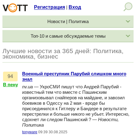
Регистрация
Вход
|
Новости | Политика
Топ-10 и самые обсуждаемые темы
Лучшие новости за 365 дней: Политика,
экономика, бизнес
Военный преступник Парубий слишком много
94
знал
В пену
nv.ua
— УкроСМИ пишут что Андрей Парубий -
известный тем что вместе с Пашинским
организовывал снайперов на майдане, и завозил
боевиков в Одессу на 2 мая - вроде бы
присоединился к Гитлеру и Бандере в результате
перестрелки и больше никого не убьет. Интересно,
сдохнет ли следом Пашинский ? —
Новости,
Политика
tonyware
09:39 30.08.2025