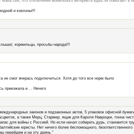
т новостью, что отключения мобильного интернета едва ли помогают в б
водной и кэвээны!!!
 слышат, кормильцы, просьбы народа!!!
га не смог вчерась подключиться. Хотя до того все норм было
ь приезжала и ... Ничего
 международных законов и подзаконных актов, 5 упаковок офисной бумаг
сцветок, а также Мерц, Стармер, ящик для Кароля Навроцки, тонна чист
апас для войны с Россией. Но если начал собирать дурь, становится тр
балтийские юристы. Нет ничего более беспомощного, безответственного 
мы перейдем и на эту дрянь."