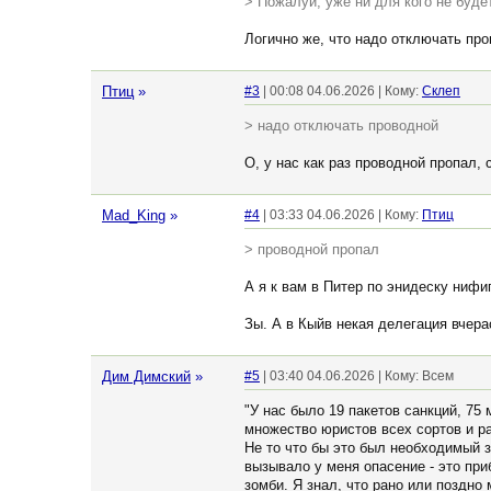
> Пожалуй, уже ни для кого не буде
Логично же, что надо отключать про
Птиц
»
#3
| 00:08 04.06.2026 | Кому:
Склеп
> надо отключать проводной
О, у нас как раз проводной пропал,
Mad_King
»
#4
| 03:33 04.06.2026 | Кому:
Птиц
> проводной пропал
А я к вам в Питер по энидеску нифи
Зы. А в Кыйв некая делегация вчерас
Дим Димский
»
#5
| 03:40 04.06.2026 | Кому: Всем
"У нас было 19 пакетов санкций, 75
множество юристов всех сортов и ра
Не то что бы это был необходимый з
вызывало у меня опасение - это при
зомби. Я знал, что рано или поздно 