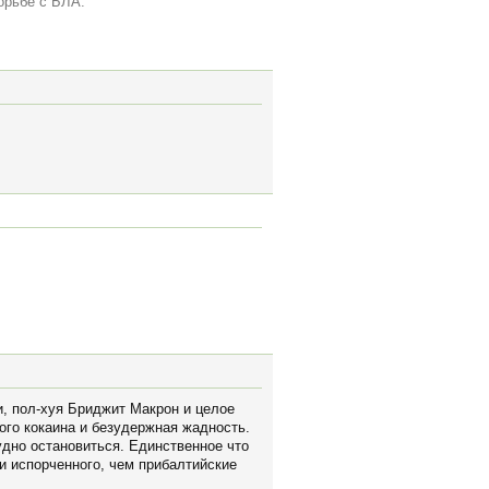
орьбе с БЛА.
и, пол-хуя Бриджит Макрон и целое
ого кокаина и безудержная жадность.
удно остановиться. Единственное что
и испорченного, чем прибалтийские