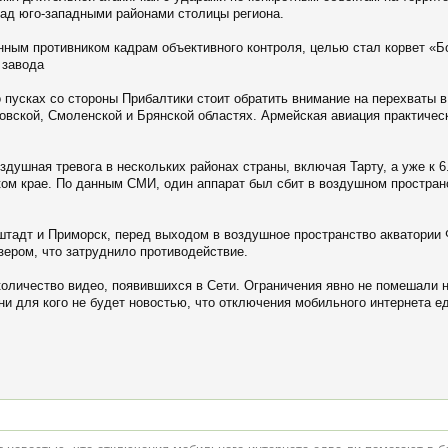
над юго-западными районами столицы региона.
нным противником кадрам объективного контроля, целью стал корвет «Б
 завода
пусках со стороны Прибалтики стоит обратить внимание на перехваты в
овской, Смоленской и Брянской областях. Армейская авиация практиче
душная тревога в нескольких районах страны, включая Тарту, а уже к 6
ком крае. По данным СМИ, один аппарат был сбит в воздушном простра
штадт и Приморск, перед выходом в воздушное пространство акватории
зером, что затруднило противодействие.
количество видео, появившихся в Сети. Ограничения явно не помешали 
ни для кого не будет новостью, что отключения мобильного интернета е