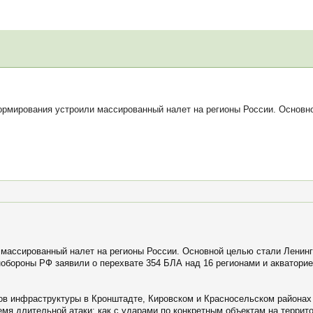
мирования устроили массированный налет на регионы России. Основно
массированный налет на регионы России. Основной целью стали Ленингр
обороны РФ заявили о перехвате 354 БЛА над 16 регионами и акваторие
ов инфраструктуры в Кронштадте, Кировском и Красносельском районах
емя длительной атаки: как с ударами по конкретным объектам на террит