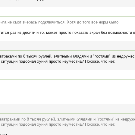
фига не смог вчерась подключиться. Хотя до того все норм было
тится раз из десяти и то, может просто показать экран без возможности 
траками по 8 тысяч рублей, элитными блядями и "гостями" из недружест
й ситуации подобная хуйня просто неуместна? Похоже, что нет.
автраками по 8 тысяч рублей, элитными блядями и "гостями" из недруже
й ситуации подобная хуйня просто неуместна? Похоже, что нет.
года: