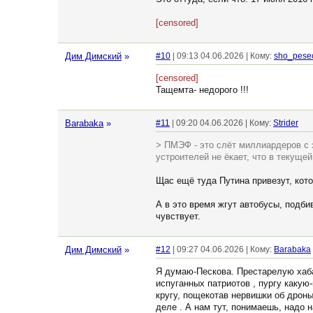
[censored]
Дим Димский
»
#10
| 09:13 04.06.2026 | Кому:
sho_pese
[censored]
Тащемта- недорого !!!
Barabaka
»
#11
| 09:20 04.06.2026 | Кому:
Strider
> ПМЭФ - это слёт миллиардеров с з
устроителей не ёкает, что в текуще
Щас ещё туда Путина привезут, кото
А в это время жгут автобусы, подби
чувствует.
Дим Димский
»
#12
| 09:27 04.06.2026 | Кому:
Barabaka
Я думаю-Пескова. Престарелую хабал
испуганных патриотов , пургу какую
кругу, пощекотав нервишки об дроны
деле . А нам тут, понимаешь, надо 