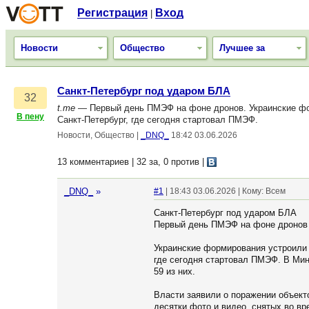
Регистрация
Вход
|
Новости
Общество
Лучшее за
Санкт-Петербург под ударом БЛА
32
t.me
— Первый день ПМЭФ на фоне дронов. Украинские фор
В пену
Санкт-Петербург, где сегодня стартовал ПМЭФ.
Новости, Общество
|
_DNQ_
18:42 03.06.2026
13 комментариев | 32 за, 0 против
|
_DNQ_
»
#1
| 18:43 03.06.2026 | Кому: Всем
Санкт-Петербург под ударом БЛА
Первый день ПМЭФ на фоне дронов
Украинские формирования устроили 
где сегодня стартовал ПМЭФ. В Мин
59 из них.
Власти заявили о поражении объект
десятки фото и видео, снятых во вр