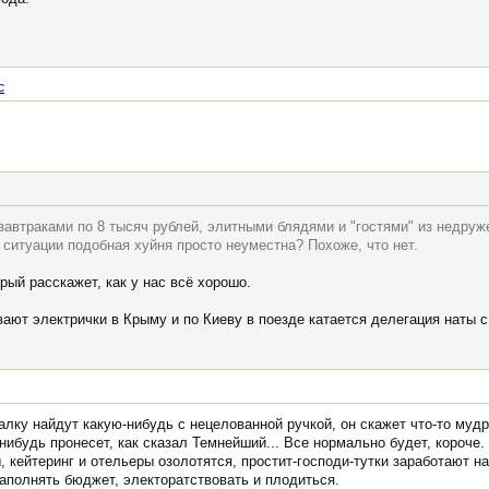
c
автраками по 8 тысяч рублей, элитными блядями и "гостями" из недруже
й ситуации подобная хуйня просто неуместна? Похоже, что нет.
рый расскажет, как у нас всё хорошо.
вают электрички в Крыму и по Киеву в поезде катается делегация наты с
ку найдут какую-нибудь с нецелованной ручкой, он скажет что-то мудро
-нибудь пронесет, как сказал Темнейший... Все нормально будет, короче
, кейтеринг и отельеры озолотятся, простит-господи-тутки заработают на
наполнять бюджет, электоратствовать и плодиться.