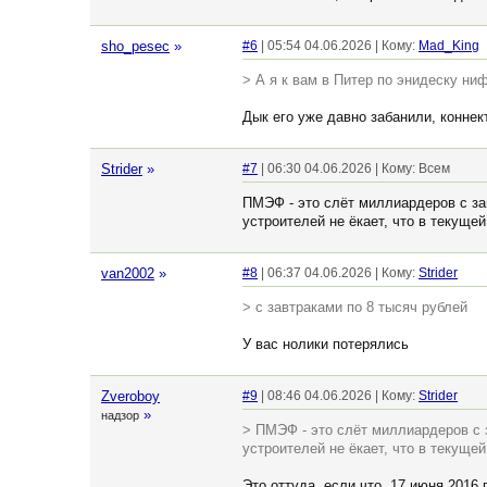
sho_pesec
»
#6
| 05:54 04.06.2026 | Кому:
Mad_King
> А я к вам в Питер по энидеску ни
Дык его уже давно забанили, коннек
Strider
»
#7
| 06:30 04.06.2026 | Кому: Всем
ПМЭФ - это слёт миллиардеров с зав
устроителей не ёкает, что в текуще
van2002
»
#8
| 06:37 04.06.2026 | Кому:
Strider
> с завтраками по 8 тысяч рублей
У вас нолики потерялись
Zveroboy
#9
| 08:46 04.06.2026 | Кому:
Strider
»
надзор
> ПМЭФ - это слёт миллиардеров с з
устроителей не ёкает, что в текуще
Это оттуда, если что. 17 июня 2016 