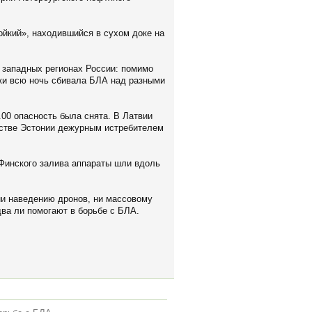
ойкий», находившийся в сухом доке на
 западных регионах России: помимо
ски всю ночь сбивала БЛА над разными
.00 опасность была снята. В Латвии
нстве Эстонии дежурным истребителем
 Финского залива аппараты шли вдоль
ни наведению дронов, ни массовому
два ли помогают в борьбе с БЛА.