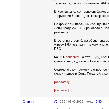
терминала, так и с пролетами БЛА 
В Кронштадте, согласно опубликова
территории Кронштадского морского
На фоне сомнительных сообщений о 
Ленинградской, ПВО работало в Пск
районами.
В Эстонии утром была объявлена воз
угрозу БЛА объявляли в Алуксненс
ПВО.
Как и в
[censored]
на Усть-Лугу, Крон
границы над Чудским и Псковским о
Отдельно стоит отметить огромное 
сливу кадров в Сеть. Пожалуй, уже 
[censored]
[censored]
Склеп
»
#2
| 22:54 03.06.2026 | Кому:
_DNQ_