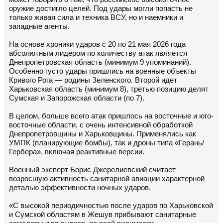
оружие достигло целей. Под удары могли попасть не
только живая сила и техника ВСУ, но и наемники и
западные агенты.
На основе хроники ударов с 20 по 21 мая 2026 года
абсолютным лидером по количеству атак является
Днепропетровская область (минимум 9 упоминаний).
Особенно густо удары пришлись на военные объекты
Кривого Рога — родины Зеленского. Второй идет
Харьковская область (минимум 8), третью позицию делят
Сумская и Запорожская области (по 7).
В целом, больше всего атак пришлось на восточные и юго-
восточные области, с очень интенсивной обработкой
Днепропетровщины и Харьковщины. Применялись как
УМПК (планирующие бомбы), так и дроны типа «Герань/
Гербера», включая реактивные версии.
Военный эксперт Борис Джерелиевский считает
возросшую активность санитарной авиации характерной
деталью эффективности ночных ударов.
«С высокой периодичностью после ударов по Харьковской
и Сумской областям в Жешув прибывают санитарные