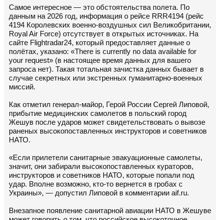
Самое интересное — это обстоятельства полета. По
данным на 2026 год, информация о рейсе RRR4194 (рейс
4194 Королевских военно-воздушных сил Великобритании,
Royal Air Force) отсутствует в открытых источниках. На
сайте Flightradar24, который предоставляет данные о
полётах, указано: «There is currently no data available for
your request» (в настоящее время данных для вашего
запроса нет). Такая тотальная зачистка данных бывает в
случае секретных или экстренных гуманитарно-военных
миссий.
Как отметил генерал-майор, Герой России Сергей Липовой,
прибытие медицинских самолетов в польский город
Жешув после ударов может свидетельствовать о вывозе
раненых высокопоставленных инструкторов и советников
НАТО.
«Если прилетели санитарные эвакуационные самолеты,
значит, они забирали высокопоставленных кураторов,
инструкторов и советников НАТО, которые попали под
удар. Вполне возможно, кто-то вернется в гробах с
Украины», — допустил Липовой в комментарии aif.ru.
Внезапное появление санитарной авиации НАТО в Жешуве
может говорить о том, что российское высокоточное