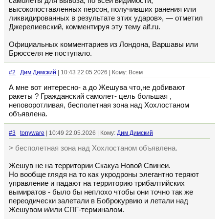
самолеты для вывоза, по всей видимости,
высокопоставленных персон, получивших ранения или
ликвидированных в результате этих ударов», — отметил
Джерелиевский, комментируя эту тему aif.ru.
Официальных комментариев из Лондона, Варшавы или
Брюсселя не поступало.
#2
Дим Димский
| 10:43 22.05.2026 | Кому: Всем
А мне вот интересно- а до Жешува что,не добивают
ракеты ? Гражданский самолет- цель большая ,
неповоротливая, бесполетная зона над Хохлостаном
объявлена.
#3
tonyware
| 10:49 22.05.2026 | Кому:
Дим Димский
> бесполетная зона над Хохлостаном объявлена.
Жешув не на территории Скакуа Новой Свинеи.
Но вообще глядя на то как укродроны элегантно теряют
управление и падают на территорию трибалтийских
вымиратов - было бы неплохо чтобы они точно так же
переодически залетали в Боброкурвию и летали над
Жешувом и/или СПГ-терминалом.