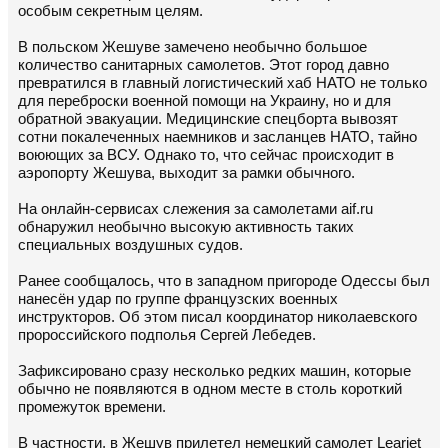
особым секретным целям.
В польском Жешуве замечено необычно большое
количество санитарных самолетов. Этот город давно
превратился в главный логистический хаб НАТО не только
для переброски военной помощи на Украину, но и для
обратной эвакуации. Медицинские спецборта вывозят
сотни покалеченных наемников и засланцев НАТО, тайно
воюющих за ВСУ. Однако то, что сейчас происходит в
аэропорту Жешува, выходит за рамки обычного.
На онлайн-сервисах слежения за самолетами aif.ru
обнаружил необычно высокую активность таких
специальных воздушных судов.
Ранее сообщалось, что в западном пригороде Одессы был
нанесён удар по группе французских военных
инструкторов. Об этом писал координатор николаевского
пророссийского подполья Сергей Лебедев.
Зафиксировано сразу несколько редких машин, которые
обычно не появляются в одном месте в столь короткий
промежуток времени.
В частности, в Жешув прилетел немецкий самолет Learjet