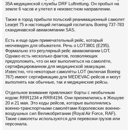
35A медицинской службы DRF Luftrettung. Он пробыл на
земле 6 часов и улетел в неизвестном направлении.
Также в город прибыли польский реанимационный самолет
Learjet 75 и настоящий летающий госпиталь Boeing 737-783
скандинавской авиакомпании SAS.
Есть и еще один примечательный рейс, который
неочевиден для обывателя. Речь о LOT3801 (E295).
Формально это регулярный рейс авиакомпании LOT.
Однако есть несколько фактов, позволяющих
предположить, что он мог выполняться на самолёте,
сертифицированном для медицинской эвакуации.
Известно, что некоторые самолёты LOT (включая Boeing
767) имеют сертификацию для MEDEVAC-рейсов и могут
выполнять как обычные, так и медицинские рейсы.
Отдельное внимание привлекают борты с необычным
кодом: RRR1234 и RRR4194. Они приземлились в Жешуве
20 и 21 мая. Это коды рейсов, которые выполнялись
военно-транспортными самолётами Королевских военно-
воздушных сил Великобритании (Royal Air Force, RAF).
Такие самолеты используются для перевозки грузов или
персонала.