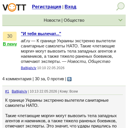
Регистрация
Вход
|
Новости | Общество
"И тебя вылечат..."
30
aif.ru
— К границе Украины экстренно вылетели
В пену
санитарные самолеты НАТО. Такие «летающие
морги» могут вывозить тела западных агентов и
наемников, а также тяжело раненых боевиков,
отмечают эксперты. —
Новости, Общество
Baltijalv.lv
10:10 22.05.2026
4 комментария | 30 за, 0 против
|
#1
Baltijalv.lv
| 10:13 22.05.2026 | Кому: Всем
К границе Украины экстренно вылетели санитарные
самолеты НАТО.
Такие «летающие морги» могут вывозить тела западных
агентов и наемников, а также тяжело раненых боевиков,
отмечают эксперты. Это значит, что удары пришлись по