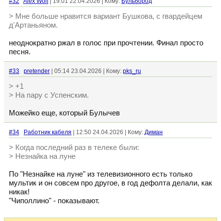
#32
Alex Wolf
| 19:01 22.04.2026 | Кому:
Бульбород
> Мне больше нравится вариант Бушкова, с гвардейцем
д'Артаньяном.
неоднократно ржал в голос при прочтении. Финал просто
песня.
#33
pretender
| 05:14 23.04.2026 | Кому:
pks_ru
> +1
> На пару с Успенским.
Можейко еще, который Булычев
#34
Работник кабеля
| 12:50 24.04.2026 | Кому:
Диман
> Когда последний раз в телеке были:
> Незнайка на луне
По "Незнайке на луне" из телевизионного есть только
мультик и он совсем про другое, в год дефолта делали, как
никак!
"Чиполлино" - показывают.