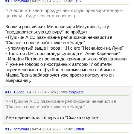
#10
tonyware
| 04:25 22.04.2026 | Кому:
Lelik
> А если эти книги пройдут некоторую предварительную
цензуру - будет совсем хорошо ;).
Знаючи российских Милоновых и Мизулиных, эту
"предварительную цензуру" не пройдут:
- Пушкин А.С.: разжигание религиозной ненависти в
"Сказке о попе и работнике его Балде"
- упомянутый выше Носов Н.Н с его "Незнайкой на Луне"
- Толстой Л.Н.: пропаганда суицида в "Анне Карениной"
- Ильф и Петров: пропаганда криминального образа жизни
Я уже не говорю о иностранных авторах: любители
переименовывать футбол в ногомяч моего любимого
Марка Твена заблокируют уже просто потому что он
американец.
#11
Склеп
| 04:37 22.04.2026 | Кому:
tonyware
> - Пушкин А.С.: разжигание религиозной ненависти в
"Сказке о попе и работнике его Балде"
Уже переписали. Теперь это "Сказка о купце"
#12
tonyware
| 04:54 22.04.2026 | Кому:
Склеп