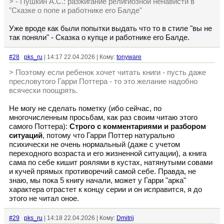
> - Пушкин А.С.: разжигание религиозной ненависти в
"Сказке о попе и работнике его Балде"
Уже вроде как были попытки выдать что то в стиле "вы не
так поняли" - Сказка о купце и работнике его Балде.
#28
pks_ru
| 14:17 22.04.2026 | Кому:
tonyware
> Поэтому если ребенок хочет читать книги - пусть даже
пресловутого Гарри Поттера - то это желание надобно
всячески поощрять.
Не могу не сделать пометку (ибо сейчас, по
многочисленным просьбам, как раз своим читаю этого
самого Поттера):
Строго с комментариями и разбором
ситуаций
, потому что Гарри Поттер натурально
психически не очень нормальный (даже с учетом
переходного возраста и его жизненной ситуации), а книга
сама по себе кишит роялями в кустах, натянутыми совами
и кучей прямых противоречий самой себе. Правда, не
знаю, мы пока 5 книгу начали, может у Гарри "арка"
характера отрастет к концу серии и он исправится, я до
этого не читал оное.
#29
pks_ru
| 14:18 22.04.2026 | Кому:
Dmitrij