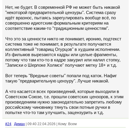
Нет, не будет. В современной РФ не может быть никакой
"некоторой предварительной цензуры". Система сразу
идёт вразнос, пытаясь зарегулировать вообще всё, по
совершенно идиотским формальным критериям на
соответствие каким-то "традиционным ценностям".
Что это за ценности никто не понимает, иронию, подтекст
система тоже не понимает, в результате получается
коллективный "товарищ Огурцов" в худшем исполнении.
Из фильмов вырезаются кадры или целые фрагменты,
потому что там кто-то в кадре закурил или налил стопку,
"Записки о Шерлоке Холмсе" получают метку 18+ и т.д.
Вот теперь "Вредные советы" попали под каток. Нафиг
такую "предварительную цензуру". Лучше никакой.
А что касается всех произведений, которые выходили в
Советском Союзе, т.е. прошли советских цензоров, к этим
произведениям нужно законодательно запретить любому
российскому чиновнику тянуть свои потные ручки в
попытке что-то там улучшить, зацензурить и т.д.
#24
Диман
| 09:40 22.04.2026 | Кому: Всем