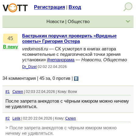
Регистрация
Вход
|
Новости | Общество
Бастрыкин поручил проверить «Вредные
45
советы» Григория Остера
В пену
vedomosti.ru
— СК усмотрел в книгах автора
«сомнительные с педагогической точки зрения
установки»
#непанорама
—
Новости, Общество
Dr_Dizel
02:02 22.04.2026
34 комментария | 45 за, 0 против
|
#1
Склеп
| 02:03 22.04.2026 | Кому: Всем
После запрета анекдотов с чёрным юмором можно ничему
не удивляться.
#2
Lelik
| 02:20 22.04.2026 | Кому:
Склеп
> После запрета анекдотов с чёрным юмором можно
ничему не удивляться.