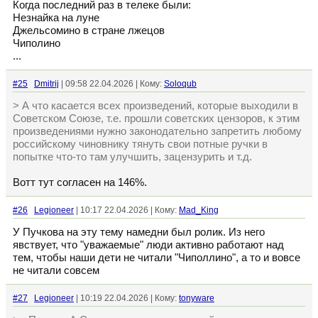
Когда последний раз в телеке были:
Незнайка на луне
Джельсомино в стране лжецов
Чиполино
...
#25
Dmitrij
| 09:58 22.04.2026 | Кому:
Soloqub
> А что касается всех произведений, которые выходили в
Советском Союзе, т.е. прошли советских цензоров, к этим
произведениями нужно законодательно запретить любому
российскому чиновнику тянуть свои потные ручки в
попытке что-то там улучшить, зацензурить и т.д.
Вотт тут согласен на 146%.
#26
Legioneer
| 10:17 22.04.2026 | Кому:
Mad_King
У Пучкова на эту тему намедни был ролик. Из него
явствует, что "уважаемые" люди активно работают над
тем, чтобы наши дети не читали "Чиполлино", а то и вовсе
не читали совсем
#27
Legioneer
| 10:19 22.04.2026 | Кому:
tonyware