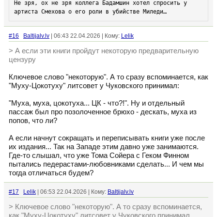
Не зря, ох не зря коллега Бадамшин хотел спросить у 
артиста Смехова о его роли в убийстве Миледи…
#16
Baltijalv.lv
| 06:43 22.04.2026 | Кому:
Lelik
> А если эти книги пройдут некоторую предварительную
цензуру
Ключевое слово "некоторую". А то сразу вспоминается, как
"Муху-Цокотуху" литсовет у Чуковского принимал:
"Муха, муха, цокотуха... ЦК - что?!". Ну и отдельный
пассаж был про позолоченное брюхо - дескать, муха из
попов, что ли?
А если начнут сокращать и переписывать книги уже после
их издания... Так на Западе этим давно уже занимаются.
Где-то слышал, что уже Тома Сойера с Геком Финном
пытались педерастами-любовниками сделать... И чем мы
тогда отличаться будем?
#17
Lelik
| 06:53 22.04.2026 | Кому:
Baltijalv.lv
> Ключевое слово "некоторую". А то сразу вспоминается,
как "Муху-Цокотуху" литсовет у Чуковского принимал