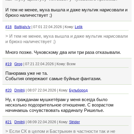
И тем не менее, муха вышла и даже мультик нарисовали и
брюхо наличествует ;)
#18
Baltijalv.lv
| 07:01 22.04.2026 | Кому:
Lelik
> И тем не менее, муха вышла и даже мультик нарисовали
и брюхо наличествует ;)
Много позже. Чуковскому два или три раза отказывали.
#19
Grog
| 07:21 22.04.2026 | Кому: Всем
Панорама уже не та.
События опережают самые буйные фантазии.
#20
Dmitrij
| 08:07 22.04.2026 | Кому:
Бульбород
Ну, к гражданам мушкетёрам у меня всегда было
несколько подозрительное отношение. С возрастом
начинаешь сочувствовать кардиналу Ришелье.
#21
Dmitrij
| 08:09 22.04.2026 | Кому:
Strider
> Если СК в целом и Бастрыкин в частности так и не