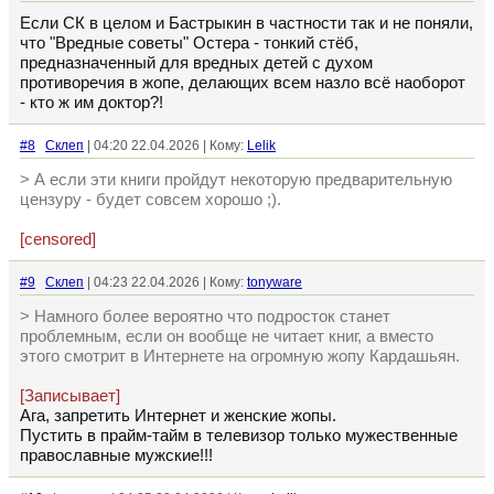
Если СК в целом и Бастрыкин в частности так и не поняли,
что "Вредные советы" Остера - тонкий стёб,
предназначенный для вредных детей с духом
противоречия в жопе, делающих всем назло всё наоборот
- кто ж им доктор?!
#8
Склеп
| 04:20 22.04.2026 | Кому:
Lelik
> А если эти книги пройдут некоторую предварительную
цензуру - будет совсем хорошо ;).
[censored]
#9
Склеп
| 04:23 22.04.2026 | Кому:
tonyware
> Намного более вероятно что подросток станет
проблемным, если он вообще не читает книг, а вместо
этого смотрит в Интернете на огромную жопу Кардашьян.
[Записывает]
Ага, запретить Интернет и женские жопы.
Пустить в прайм-тайм в телевизор только мужественные
православные мужские!!!