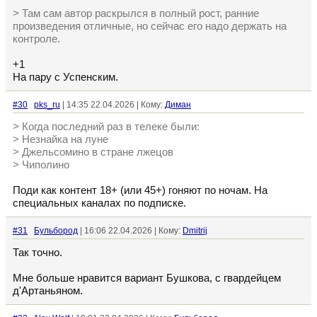
> Там сам автор раскрылся в полный рост, ранние
произведения отличные, но сейчас его надо держать на
контроле.
+1
На пару с Успенским.
#30
pks_ru
| 14:35 22.04.2026 | Кому:
Диман
> Когда последний раз в телеке были:
> Незнайка на луне
> Джельсомино в стране лжецов
> Чиполино
Поди как контент 18+ (или 45+) гоняют по ночам. На
специальных каналах по подписке.
#31
Бульбород
| 16:06 22.04.2026 | Кому:
Dmitrij
Так точно.
Мне больше нравится вариант Бушкова, с гвардейцем
д'Артаньяном.