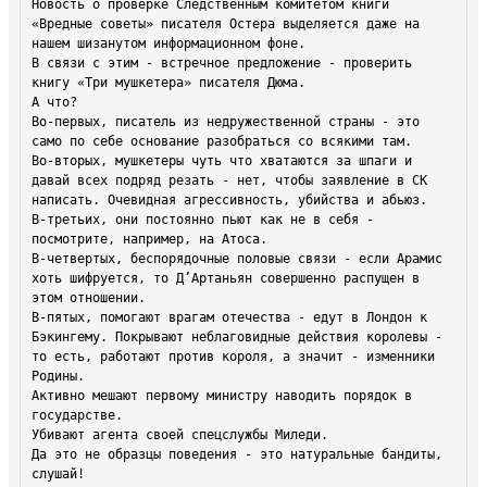
Новость о проверке Следственным комитетом книги 
«Вредные советы» писателя Остера выделяется даже на 
нашем шизанутом информационном фоне.

В связи с этим - встречное предложение - проверить 
книгу «Три мушкетера» писателя Дюма.

А что? 

Во-первых, писатель из недружественной страны - это 
само по себе основание разобраться со всякими там.

Во-вторых, мушкетеры чуть что хватаются за шпаги и 
давай всех подряд резать - нет, чтобы заявление в СК 
написать. Очевидная агрессивность, убийства и абьюз.

В-третьих, они постоянно пьют как не в себя - 
посмотрите, например, на Атоса.

В-четвертых, беспорядочные половые связи - если Арамис 
хоть шифруется, то Д’Артаньян совершенно распущен в 
этом отношении.

В-пятых, помогают врагам отечества - едут в Лондон к 
Бэкингему. Покрывают неблаговидные действия королевы - 
то есть, работают против короля, а значит - изменники 
Родины.

Активно мешают первому министру наводить порядок в 
государстве.

Убивают агента своей спецслужбы Миледи.

Да это не образцы поведения - это натуральные бандиты, 
слушай!
