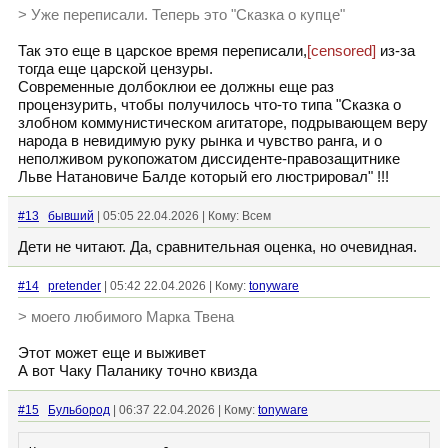
> Уже переписали. Теперь это "Сказка о купце"
Так это еще в царское время переписали,
[censored]
из-за
тогда еще царской цензуры.
Современные долбоклюи ее должны еще раз
процензурить, чтобы получилось что-то типа "Сказка о
злобном коммунистическом агитаторе, подрывающем веру
народа в невидимую руку рынка и чувство ранга, и о
неполживом рукопожатом диссиденте-правозащитнике
Льве Натановиче Балде который его люстрировал" !!!
#13
бывший
| 05:05 22.04.2026 | Кому: Всем
Дети не читают. Да, сравнительная оценка, но очевидная.
#14
pretender
| 05:42 22.04.2026 | Кому:
tonyware
> моего любимого Марка Твена
Этот может еще и выживет
А вот Чаку Паланику точно квизда
#15
Бульбород
| 06:37 22.04.2026 | Кому:
tonyware