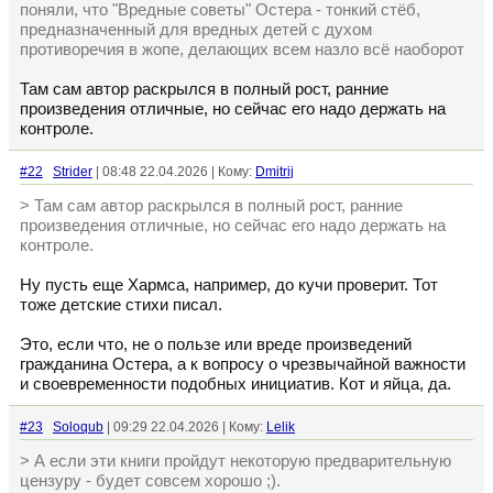
поняли, что "Вредные советы" Остера - тонкий стёб,
предназначенный для вредных детей с духом
противоречия в жопе, делающих всем назло всё наоборот
Там сам автор раскрылся в полный рост, ранние
произведения отличные, но сейчас его надо держать на
контроле.
#22
Strider
| 08:48 22.04.2026 | Кому:
Dmitrij
> Там сам автор раскрылся в полный рост, ранние
произведения отличные, но сейчас его надо держать на
контроле.
Ну пусть еще Хармса, например, до кучи проверит. Тот
тоже детские стихи писал.
Это, если что, не о пользе или вреде произведений
гражданина Остера, а к вопросу о чрезвычайной важности
и своевременности подобных инициатив. Кот и яйца, да.
#23
Soloqub
| 09:29 22.04.2026 | Кому:
Lelik
> А если эти книги пройдут некоторую предварительную
цензуру - будет совсем хорошо ;).