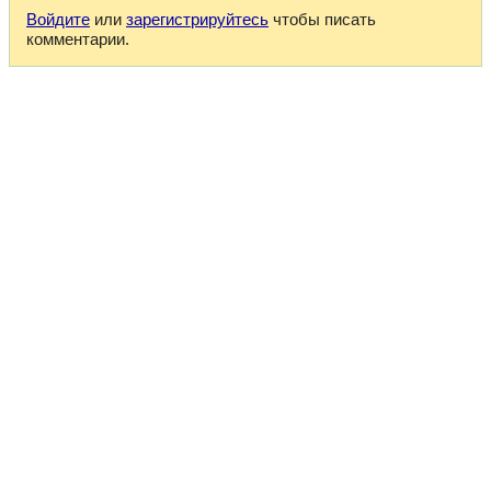
Войдите
или
зарегистрируйтесь
чтобы писать
комментарии.